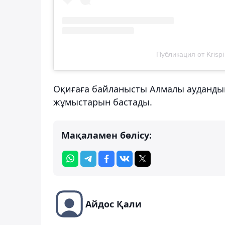
Публикация от Krispi
Оқиғаға байланысты Алмалы ауданды
жұмыстарын бастады.
Мақаламен бөлісу:
Айдос Қали