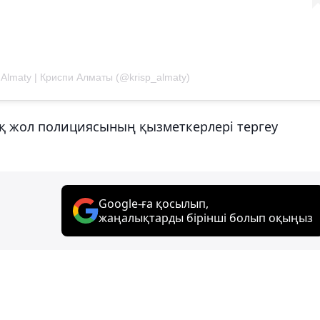
 Almaty | Криспи Алматы (@krisp_almaty)
қ жол полициясының қызметкерлері тергеу
Google-ға қосылып,
жаңалықтарды бірінші болып оқыңыз