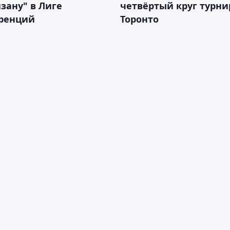
зану" в Лиге
четвёртый круг турни
ренций
Торонто