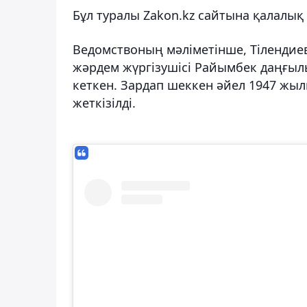
Бұл туралы Zakon.kz сайтына қалалы
Ведомствоның мәліметінше, Тілендиев
жәрдем жүргізушісі Райымбек даңғылы
кеткен. Зардап шеккен әйел 1947 жыл
жеткізілді.