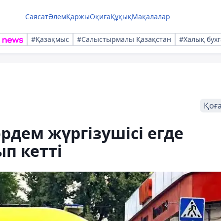
Саясат
Әлем
Қаржы
Оқиға
Құқық
Мақалалар
#Қазақмыс
#Салыстырмалы Қазақстан
#Халық бухг
Қоғ
дем жүргізушісі егде
п кетті