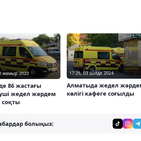
17:26, 03 шілде 2024
30 мамыр 2022
Алматыда жедел жәрде
де 86 жастағы
көлігі кафеге соғылды
зуші жедел жәрдем
н соқты
абардар болыңыз: