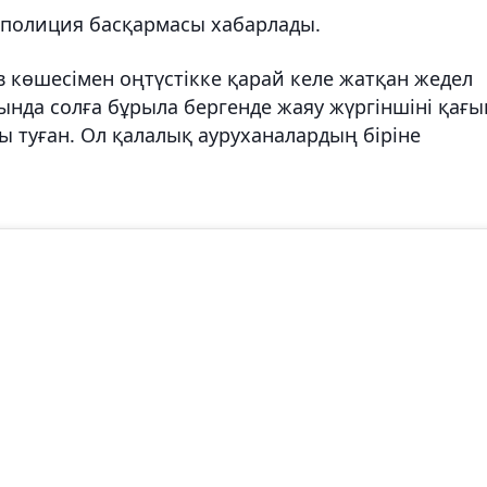
қ полиция басқармасы хабарлады.
 көшесімен оңтүстікке қарай келе жатқан жедел
нда солға бұрыла бергенде жаяу жүргіншіні қағы
ы туған. Ол қалалық ауруханалардың біріне