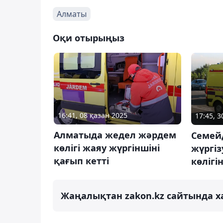
Алматы
Оқи отырыңыз
16:41, 08 қазан 2025
17:45, 
Алматыда жедел жәрдем
Семей
көлігі жаяу жүргіншіні
жүргі
қағып кетті
көлігі
Жаңалықтан zakon.kz сайтында х