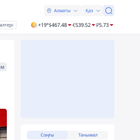
Алматы
Қаз
+19°
$
467.48
€
539.52
₽
5.73
алтері
ам
Соңғы
Танымал