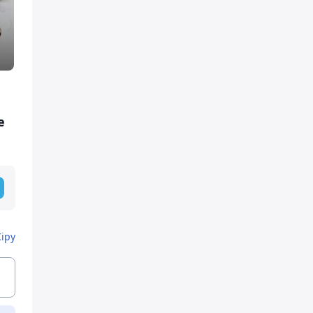
е
Кіру