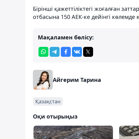
Бірінші қажеттіліктегі жоғалған затта
отбасына 150 АЕК-ке дейінгі көлемде 
Мақаламен бөлісу:
Айгерим Тарина
Қазақстан
Оқи отырыңыз