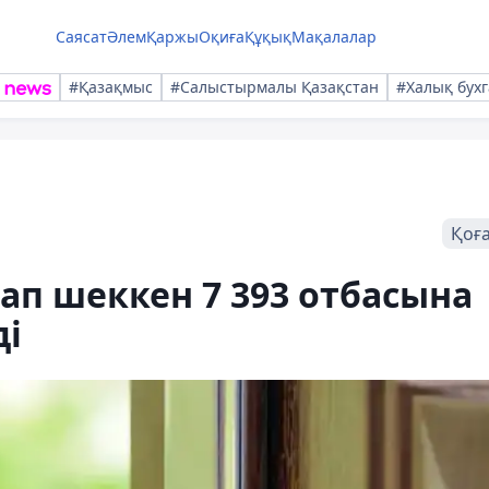
Саясат
Әлем
Қаржы
Оқиға
Құқық
Мақалалар
#Қазақмыс
#Салыстырмалы Қазақстан
#Халық бухг
Қоғ
ап шеккен 7 393 отбасына
ді