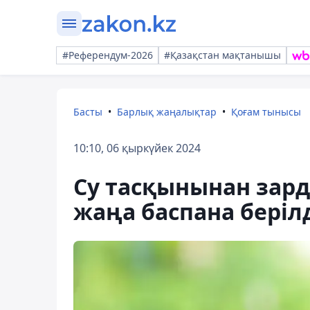
#Референдум-2026
#Қазақстан мақтанышы
Басты
Барлық жаңалықтар
Қоғам тынысы
10:10, 06 қыркүйек 2024
Су тасқынынан зард
жаңа баспана беріл