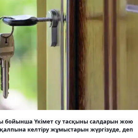
 бойынша Үкімет су тасқыны салдарын жою
қалпына келтіру жұмыстарын жүргізуде, деп