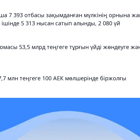
ша 7 393 отбасы зақымданған мүлкінің орнына жа
ішінде 5 313 нысан сатып алынды, 2 080 үй
омасы 53,5 млрд теңгеге тұрғын үйді жөндеуге жә
7,7 млн теңгеге 100 АЕК мөлшерінде біржолғы