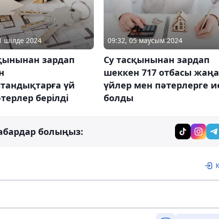
31 шілде 2024
09:32, 05 маусым 2024
сқынынан зардап
Су тасқынынан зардап
н
шеккен 717 отбасы жаңа
стандықтарға үй
үйлер мен пәтерлерге и
терлер берілді
болды
абардар болыңыз: