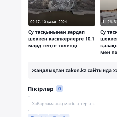
09:17, 10 қазан 2024
14:26, 
Су тасқынынан зардап
Су та
шеккен кәсіпкерлерге 10,1
шекке
млрд теңге төленді
қазақ
мен пә
Жаңалықтан zakon.kz сайтында х
Пікірлер
0