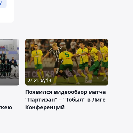
у
07:51, Бүгін
Появился видеообзор матча
"Партизан" – "Тобыл" в Лиге
оккею
Конференций