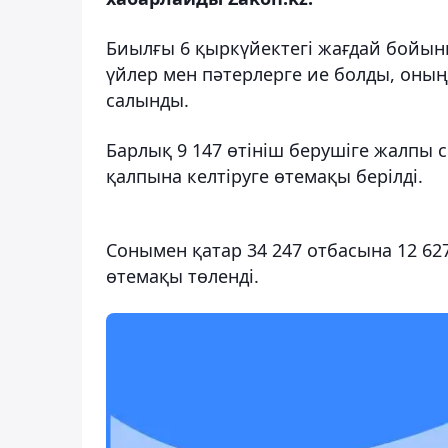
Биылғы 6 қыркүйектегі жағдай бойын
үйлер мен пәтерлерге ие болды, оның 
салынды.
Барлық 9 147 өтініш берушіге жалпы с
қалпына келтіруге өтемақы берілді.
Сонымен қатар 34 247 отбасына 12 62
өтемақы төленді.