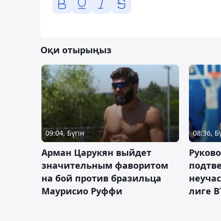
Оқи отырыңыз
09:04, Бүгін
08:36, Б
Арман Царукян выйдет
Руково
значительным фаворитом
подтве
на бой против бразильца
неучас
Маурисио Руффи
лиге В