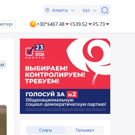
Алматы
Қаз
+30°
$
467.48
€
539.52
₽
5.73
алтері
ам
Соңғы
Танымал