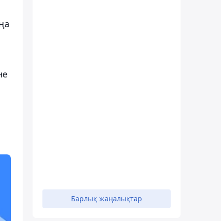
ңа
не
Барлық жаңалықтар