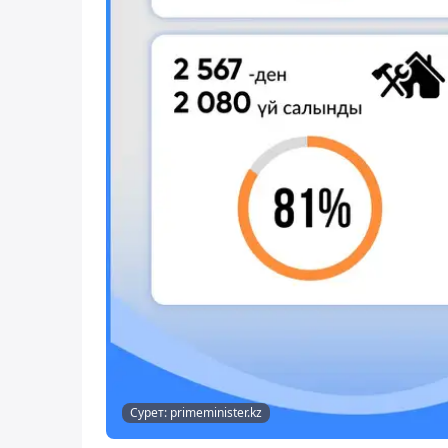
Сурет: primeminister.kz