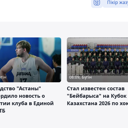
Пікір жаз
үгін
08:09, Бүгін
дство "Астаны"
Стал известен состав
рдило новость о
"Бейбарыса" на Кубок
тии клуба в Единой
Казахстана 2026 по х
ТБ