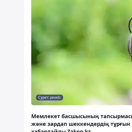
Сурет: pexels
Мемлекет басшысының тапсырмасы
және зардап шеккендердің тұрғын 
хабарлайды Zakon.kz.