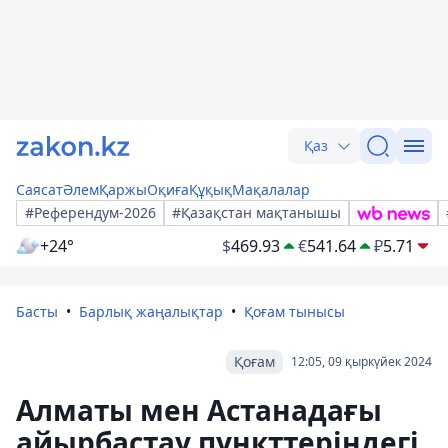
Қаз
Саясат
Әлем
Қаржы
Оқиға
Құқық
Мақалалар
#Референдум-2026
#Қазақстан мақтанышы
+24°
$
469.93
€
541.64
₽
5.71
Басты
Барлық жаңалықтар
Қоғам тынысы
Қоғам
12:05, 09 қыркүйек 2024
Алматы мен Астанадағы
айырбастау пункттеріндегі