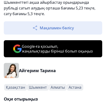
Шымкенттегі ақша айырбастау орындарында
рубльді сатып алудың орташа бағамы 5,23 теңге,
сату бағамы 5,3 теңге.
Мақаламен бөлісу
Google-ға қосылып,
жаңалықтарды бірінші болып оқыңыз
Айгерим Тарина
Қазақстан
Шымкент
Алматы
Астана
Оқи отырыңыз