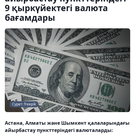
9 қыркүйектегі валюта
бағамдары
Сурет: freepik
Астана, Алматы және Шымкент қалаларындағы
айырбастау пункттеріндегі валюталарды: