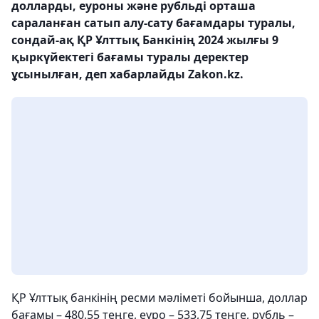
долларды, еуроны және рубльді орташа
сараланған сатып алу-сату бағамдары туралы,
сондай-ақ ҚР Ұлттық Банкінің 2024 жылғы 9
қыркүйектегі бағамы туралы деректер
ұсынылған, деп хабарлайды Zakon.kz.
ҚР Ұлттық банкінің ресми мәліметі бойынша, доллар
бағамы – 480,55 теңге, еуро – 533,75 теңге, рубль –