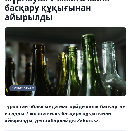
басқару құқығынан
айырылды
Сурет: pexels
Түркістан облысында мас күйде көлік басқарған
ер адам 7 жылға көлік басқару құқығынан
айырылды, деп хабарлайды Zakon.kz.