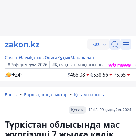
Қаз
Саясат
Әлем
Қаржы
Оқиға
Құқық
Мақалалар
#Референдум-2026
#Қазақстан мақтанышы
+24°
$
466.08
€
538.56
₽
5.65
Басты
Барлық жаңалықтар
Қоғам тынысы
Қоғам
12:43, 09 қыркүйек 2024
Түркістан облысында мас
жүргізуші 7 жылға көлік