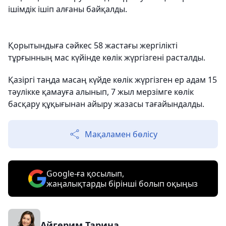
ішімдік ішіп алғаны байқалды.
Қорытындыға сәйкес 58 жастағы жергілікті
тұрғынның мас күйінде көлік жүргізгені расталды.
Қазіргі таңда масаң күйде көлік жүргізген ер адам 15
тәулікке қамауға алынып, 7 жыл мерзімге көлік
басқару құқығынан айыру жазасы тағайындалды.
Мақаламен бөлісу
Google-ға қосылып,
жаңалықтарды бірінші болып оқыңыз
Айгерим Тарина