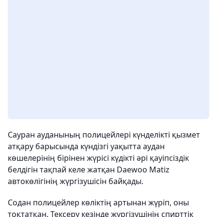
Сауран ауданының полицейлері күнделікті қызмет
атқару барысында күндізгі уақытта аудан
көшелерінің бірінен жүрісі күдікті әрі қауіпсіздік
белдігін тақпай келе жатқан Daewoo Matiz
автокөлігінің жүргізушісін байқады.
Содан полицейлер көліктің артынан жүріп, оны
тоқтатқан. Тексеру кезінде жүргізушінің спирттік