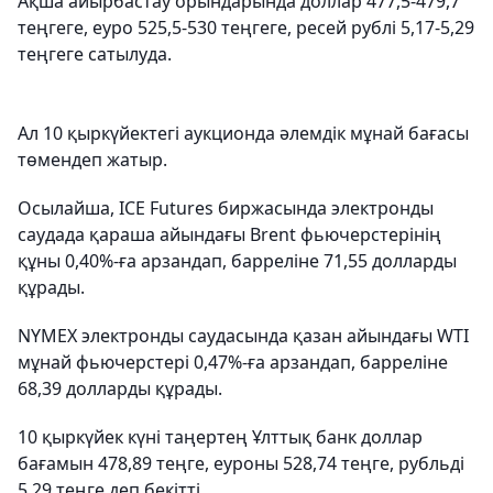
Ақша айырбастау орындарында доллар 477,5-479,7
теңгеге, еуро 525,5-530 теңгеге, ресей рублі 5,17-5,29
теңгеге сатылуда.
Ал 10 қыркүйектегі аукционда әлемдік мұнай бағасы
төмендеп жатыр.
Осылайша, ICE Futures биржасында электронды
саудада қараша айындағы Brent фьючерстерінің
құны 0,40%-ға арзандап, барреліне 71,55 долларды
құрады.
NYMEX электронды саудасында қазан айындағы WTI
мұнай фьючерстері 0,47%-ға арзандап, барреліне
68,39 долларды құрады.
10 қыркүйек күні таңертең Ұлттық банк доллар
бағамын 478,89 теңге, еуроны 528,74 теңге, рубльді
5,29 теңге деп бекітті.