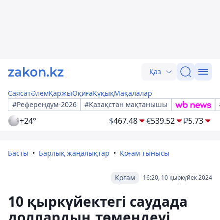
Қаз
Саясат
Әлем
Қаржы
Оқиға
Құқық
Мақалалар
#Референдум-2026
#Қазақстан мақтанышы
+24°
$
467.48
€
539.52
₽
5.73
Басты
Барлық жаңалықтар
Қоғам тынысы
Қоғам
16:20, 10 қыркүйек 2024
10 қыркүйектегі саудада
доллардың төмендеуі