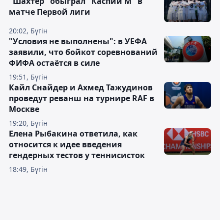
"Шахтёр" обыграл "Каспий М" в
матче Первой лиги
20:02, Бүгін
"Условия не выполнены": в УЕФА
заявили, что бойкот соревнований
ФИФА остаётся в силе
19:51, Бүгін
Кайл Снайдер и Ахмед Тажудинов
проведут реванш на турнире RAF в
Москве
19:20, Бүгін
Елена Рыбакина ответила, как
относится к идее введения
гендерных тестов у теннисисток
18:49, Бүгін