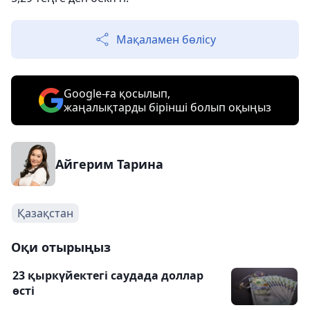
Мақаламен бөлісу
Google-ға қосылып,
жаңалықтарды бірінші болып оқыңыз
Айгерим Тарина
Қазақстан
Оқи отырыңыз
23 қыркүйектегі саудада доллар
өсті