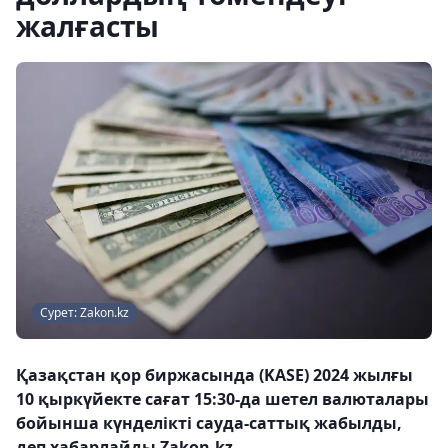
жалғасты
Сурет: Zakon.kz
Қазақстан қор биржасында (KASE) 2024 жылғы
10 қыркүйекте сағат 15:30-да шетел валюталары
бойынша күнделікті сауда-саттық жабылды,
деп хабарлайды Zakon.kz.