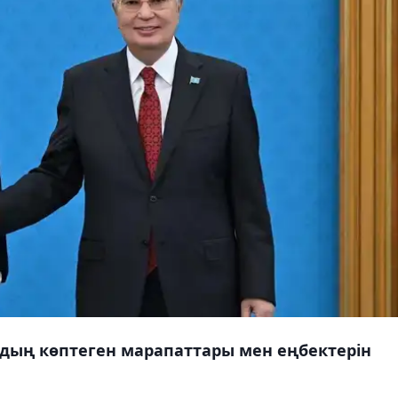
ың көптеген марапаттары мен еңбектерін