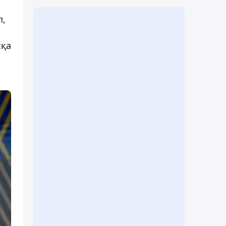
п,
сқа