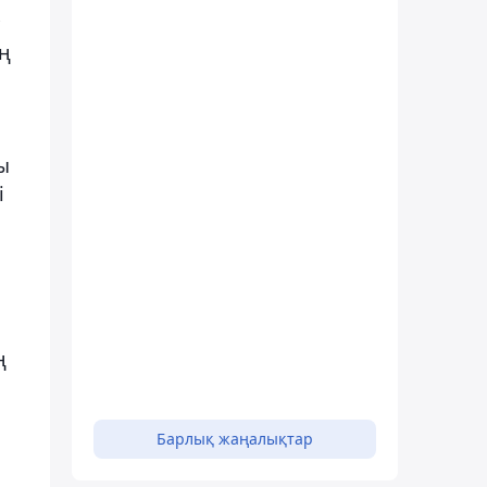
ің
ы
і
ң
Барлық жаңалықтар