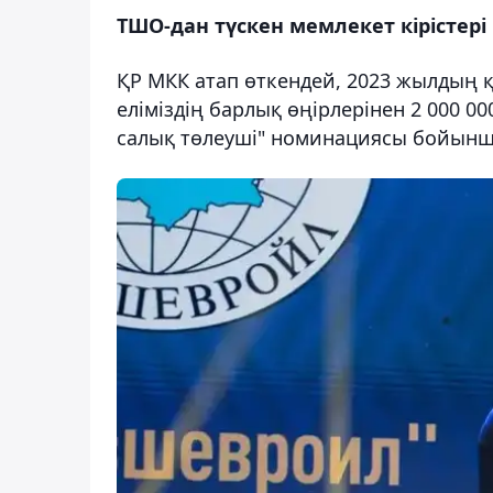
ТШО-дан түскен мемлекет кірістері
ҚР МКК атап өткендей, 2023 жылдың
еліміздің барлық өңірлерінен 2 000 00
салық төлеуші" номинациясы бойынш