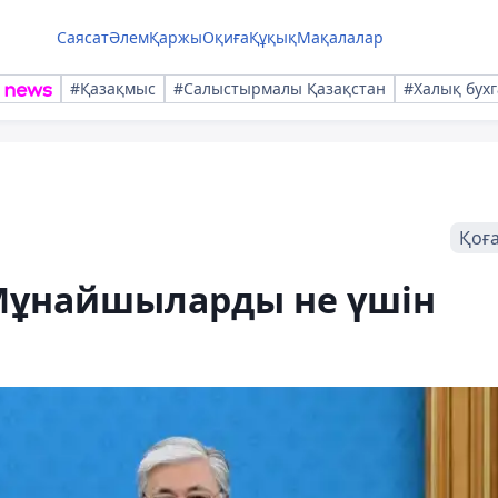
Саясат
Әлем
Қаржы
Оқиға
Құқық
Мақалалар
#Қазақмыс
#Салыстырмалы Қазақстан
#Халық бухг
Қоғ
 Мұнайшыларды не үшін