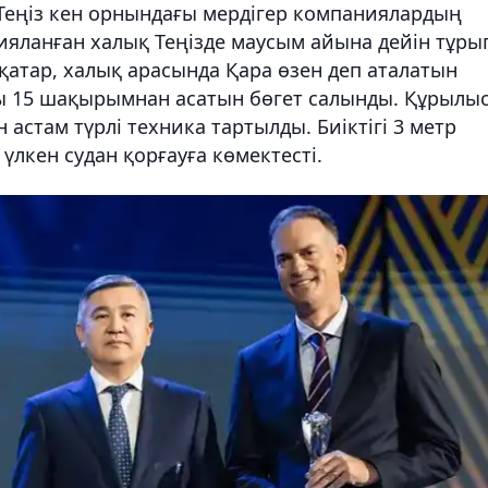
Теңіз кен орнындағы мердігер компаниялардың
цияланған халық Теңізде маусым айына дейін тұры
қатар, халық арасында Қара өзен деп аталатын
ы 15 шақырымнан асатын бөгет салынды. Құрылы
 астам түрлі техника тартылды. Биіктігі 3 метр
лкен судан қорғауға көмектесті.