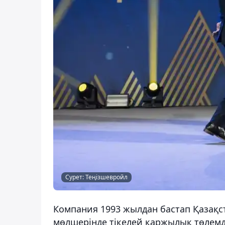
Сурет: Теңізшевройл
Компания 1993 жылдан бастап Қазақ
мөлшерінде тікелей қаржылық төлемде