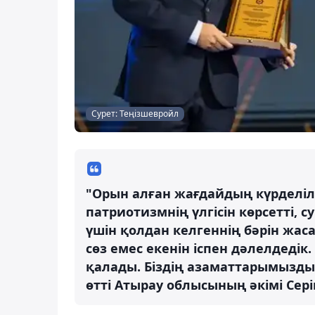
Сурет: Теңізшевройл
"Орын алған жағдайдың күрделіл
патриотизмнің үлгісін көрсетті, 
үшін қолдан келгеннің бәрін жасад
сөз емес екенін іспен дәлелдедік
қалады. Біздің азаматтарымыздың
өтті Атырау облысының әкімі Сер