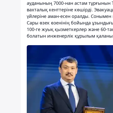
ауданының 7000-нан астам тұрғынын 
вахталық кенттеріне көшірді. Эвакуа
үйлеріне аман-есен оралды. Сонымен 
Сары өзек өзенінің бойында ұзындығ
100-ге жуық қызметкерлер және 60-тан
болатын инженерлік құрылым қаланы ү