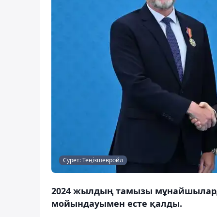
Сурет: Теңізшевройл
2024 жылдың тамызы мұнайшылард
мойындауымен есте қалды.