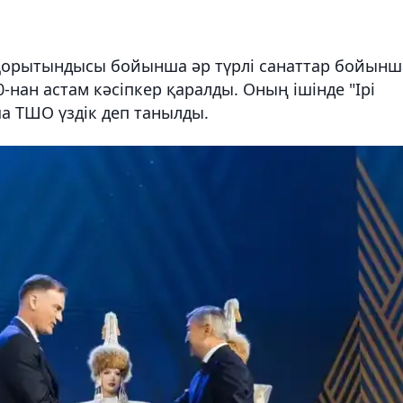
 қорытындысы бойынша әр түрлі санаттар бойынш
0-нан астам кәсіпкер қаралды. Оның ішінде "Ірі
а ТШО үздік деп танылды.