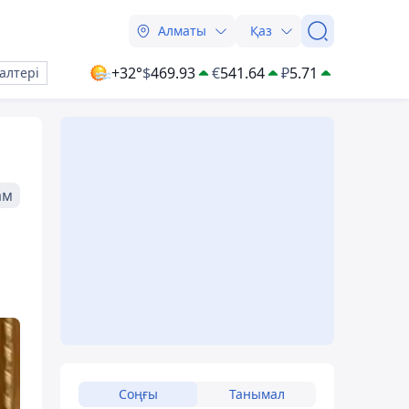
Алматы
Қаз
+32°
$
469.93
€
541.64
₽
5.71
алтері
ам
Соңғы
Танымал