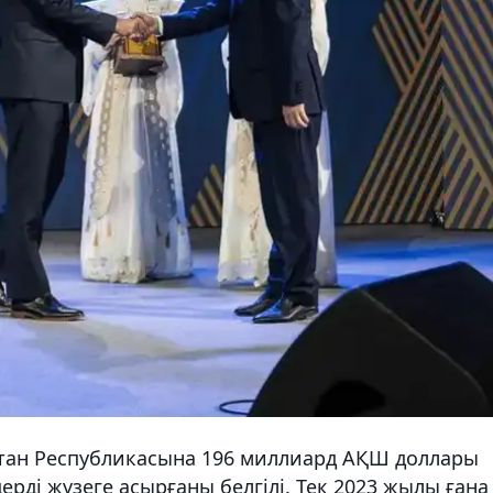
стан Республикасына 196 миллиард АҚШ доллары
рді жүзеге асырғаны белгілі. Тек 2023 жылы ғана