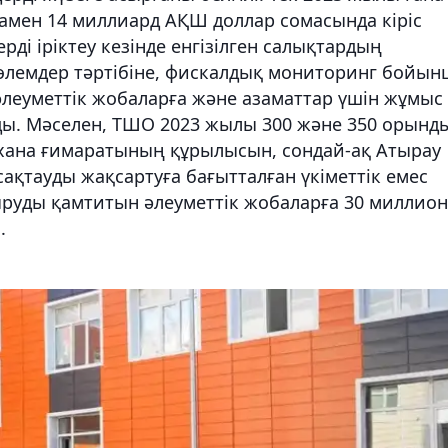
мен 14 миллиард АҚШ доллар сомасында кіріс
рді іріктеу кезінде енгізілген салықтардың
төлемдер тәртібіне, фискалдық мониторинг бойын
әлеуметтік жобаларға және азаматтар үшін жұмыс
ды. Мәселен, ТШО 2023 жылы 300 және 350 орынд
рухана ғимаратының құрылысын, сондай-ақ Атырау
сақтауды жақсартуға бағытталған үкіметтік емес
уды қамтитын әлеуметтік жобаларға 30 миллион
.