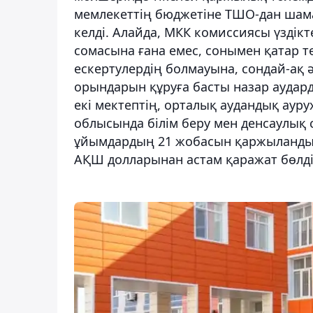
мемлекеттің бюджетіне ТШО-дан шама
келді. Алайда, МКК комиссиясы үздікте
сомасына ғана емес, сонымен қатар 
ескертулердің болмауына, сондай-ақ 
орындарын құруға басты назар аудар
екі мектептің, орталық аудандық ау
облысында білім беру мен денсаулық 
ұйымдардың 21 жобасын қаржыландыр
АҚШ долларынан астам қаражат бөлді