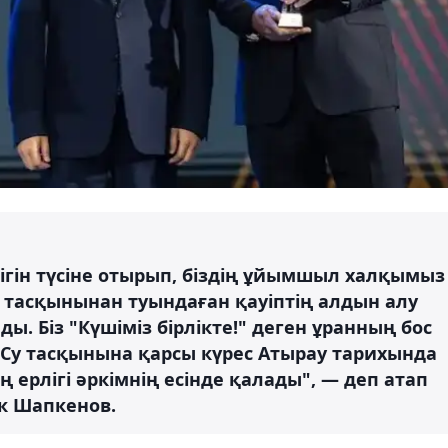
ігін түсіне отырып, біздің ұйымшыл халқымыз
су тасқынынан туындаған қауіптің алдын алу
ы. Біз "Күшіміз бірлікте!" деген ұранның бос
. Су тасқынына қарсы күрес Атырау тарихында
 ерлігі әркімнің есінде қалады", — деп атап
ік Шапкенов.