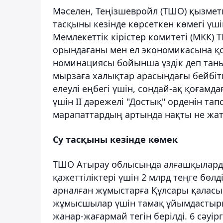
Мәселен, Теңізшевройл (ТШО) қызметк
тасқыны кезінде көрсеткен көмегі үші
Мемлекеттік кірістер комитеті (МКК) 
орындағаны мен ел экономикасына қосқ
номинациясы бойынша үздік деп тан
мырзаға халықтар арасындағы бейбіт
елеулі еңбегі үшін, сондай-ақ қоғамда
үшін II дәрежелі "Достық" орденін т
марапаттардың артында нақты не жа
Су тасқыны кезінде көмек
ТШО Атырау облысында алғашқыларды
қажеттіліктері үшін 2 млрд теңге бөлд
арналған жұмыстарға Құлсары қаласын
жұмысшылар үшін тамақ ұйымдастырыл
жанар-жағармай тегін берілді. 6 сәу