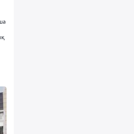
ша
ық