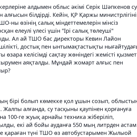
ерлеріне алдымен облыс әкімі Серік Шәпкенов су
н алғысын білдірді. Кейін, ҚР Қаржы министрлігін
ТШО-ны өзінің салық міндеттемелерін мінсіз
ан елеулі үлесі үшін "Ірі салық төлеуші"
ыды. Ал ай ТШО бас директоры Кевин Лайон
шілікті, достық пен ынтымақтастықты нығайтудағ
ғы өзара келісімді сақтау жөніндегі жемісті қызмет
апсырумен аяқталды. Мұндай жомарт алғыс пен
тыр?
ң бірі болып көмекке қол ұшын созып, облысты
і. Жалпы алғанда, су тасқыны қаупінен қорғануға
а 100-ге жуық арнайы техника жіберіліп,
ды, екі ай бойы ауданға 550 мың литрден астам
ірге қараған түні ТШО өз автобустарымен Жылыой