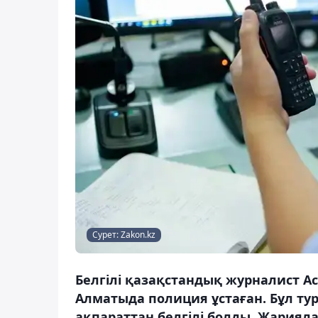
Сурет: Zakon.kz
Белгілі қазақстандық журналист А
Алматыда полиция ұстаған. Бұл ту
ақпараттан белгілі болды. Жариял