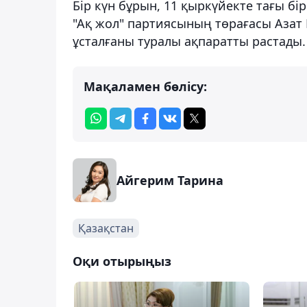
Бір күн бұрын, 11 қыркүйекте тағы бі
"Ақ жол" партиясының төрағасы Азат
ұсталғаны туралы ақпаратты растады.
Мақаламен бөлісу:
Айгерим Тарина
Қазақстан
Оқи отырыңыз