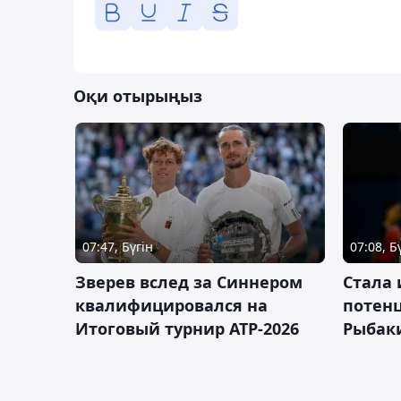
Оқи отырыңыз
07:47, Бүгін
07:08, Б
Зверев вслед за Синнером
Cтала 
квалифицировался на
потен
Итоговый турнир ATP-2026
Рыбаки