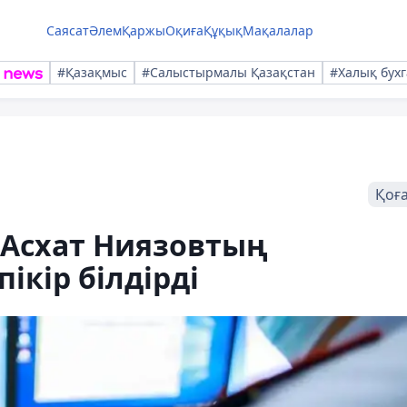
Саясат
Әлем
Қаржы
Оқиға
Құқық
Мақалалар
#Қазақмыс
#Салыстырмалы Қазақстан
#Халық бухг
Қоғ
Асхат Ниязовтың
ікір білдірді