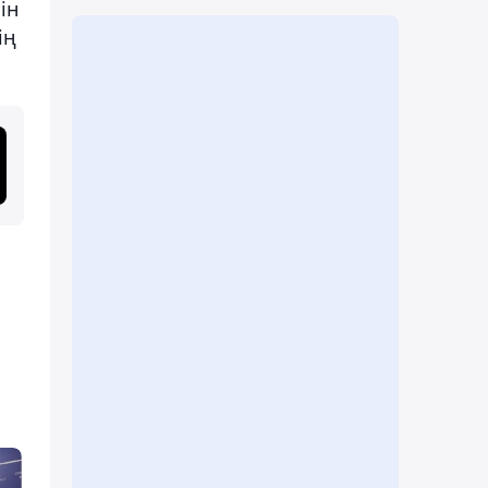
ін
ің