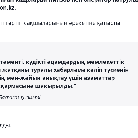
on.kz.
і тәртіп сақшыларының әрекетіне қатысты
аменті, күдікті адамдардың мемлекеттік
п жатқаны туралы хабарлама келіп түскенін
тің мән-жайын анықтау үшін азаматтар
асқармасына шақырылды."
аспасөз қызметі
лды.