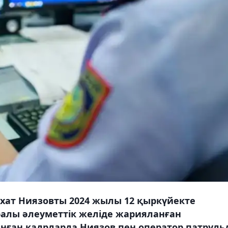
схат Ниязовты 2024 жылы 12 қыркүйекте
ралы әлеуметтік желіде жарияланған
анған кадрларда Ниязов пен оператор патруль