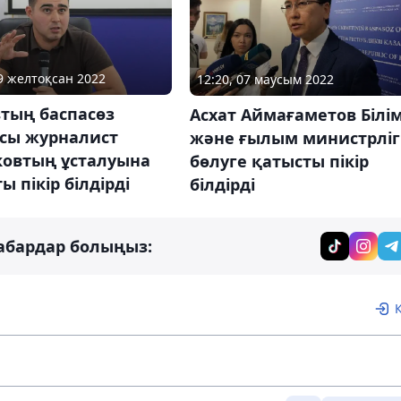
19 желтоқсан 2022
12:20, 07 маусым 2022
тың баспасөз
Асхат Аймағаметов Білі
сы журналист
және ғылым министрліг
ковтың ұсталуына
бөлуге қатысты пікір
ы пікір білдірді
білдірді
абардар болыңыз: