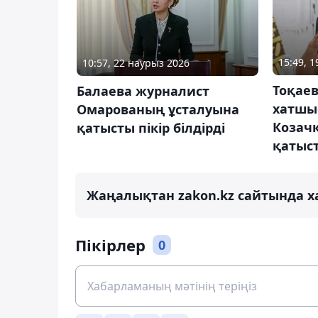
15:49, 
10:57, 22 наурыз 2026
Тоқаев
Балаева журналист
хатшы
Омарованың ұсталуына
Козач
қатысты пікір білдірді
қатыст
Жаңалықтан zakon.kz сайтында х
Пікірлер
0