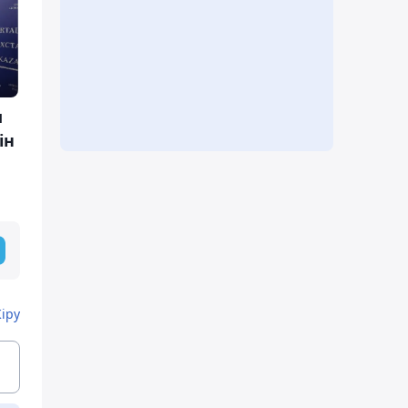
м
ін
Кіру