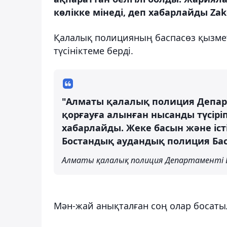
көлікке мінеді, деп хабарлайды Zak
Қалалық полицияның баспасөз қызмет
түсініктеме берді.
"Алматы қалалық полиция Департ
қорғауға алынған нысанды түсірі
хабарлайды. Жеке басын және іс
Бостандық аудандық полиция Б
Алматы қалалық полиция Департаменті Б
Мән-жай анықталған соң олар босаты