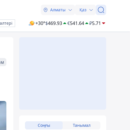
Алматы
Қаз
+30°
$
469.93
€
541.64
₽
5.71
алтері
ам
Соңғы
Танымал