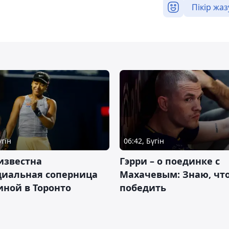
Пікір жаз
үгін
06:42, Бүгін
известна
Гэрри – о поединке с
циальная соперница
Махачевым: Знаю, что
ной в Торонто
победить