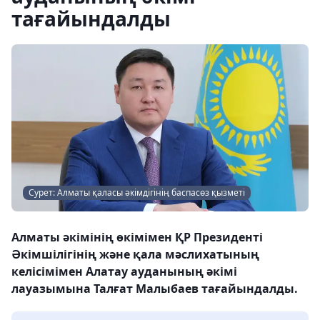
тағайындалды
Сурет: Алматы қаласы әкімдігінің баспасөз қызметі
Алматы әкімінің өкімімен ҚР Президенті
Әкімшілігінің және қала мәслихатының
келісімімен Алатау ауданының әкімі
лауазымына Талғат Малыбаев тағайындалды.