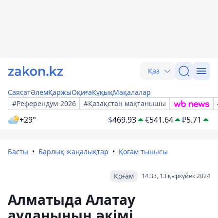
Қаз
Саясат
Әлем
Қаржы
Оқиға
Құқық
Мақалалар
#Референдум-2026
#Қазақстан мақтанышы
+29°
$
469.93
€
541.64
₽
5.71
Басты
Барлық жаңалықтар
Қоғам тынысы
Қоғам
14:33, 13 қыркүйек 2024
Алматыда Алатау
ауданының әкімі