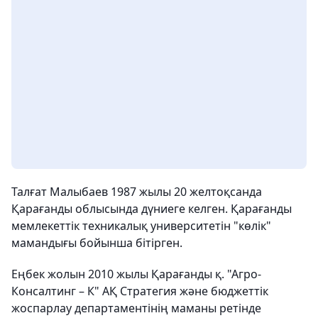
Талғат Малыбаев 1987 жылы 20 желтоқсанда
Қарағанды облысында дүниеге келген. Қарағанды
мемлекеттік техникалық университетін "көлік"
мамандығы бойынша бітірген.
Еңбек жолын 2010 жылы Қарағанды қ. "Агро-
Консалтинг – К" АҚ Стратегия және бюджеттік
жоспарлау департаментінің маманы ретінде