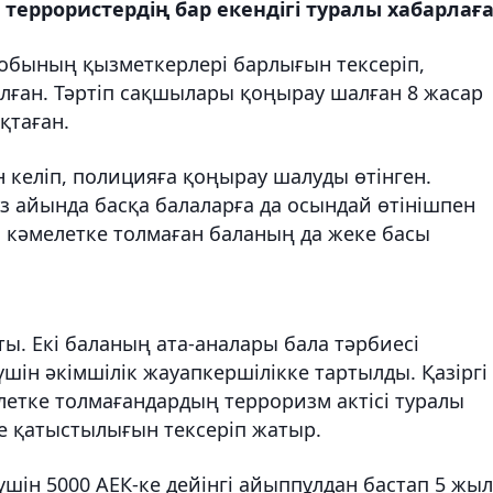
еррористердің бар екендігі туралы хабарлаға
обының қызметкерлері барлығын тексеріп,
олған. Тәртіп сақшылары қоңырау шалған 8 жасар
қтаған.
 келіп, полицияға қоңырау шалуды өтінген.
з айында басқа балаларға да осындай өтінішпен
ші кәмелетке толмаған баланың да жеке басы
ы. Екі баланың ата-аналары бала тәрбиесі
ін әкімшілік жауапкершілікке тартылды. Қазіргі
летке толмағандардың терроризм актісі туралы
е қатыстылығын тексеріп жатыр.
үшін 5000 АЕК-ке дейінгі айыппұлдан бастап 5 жыл