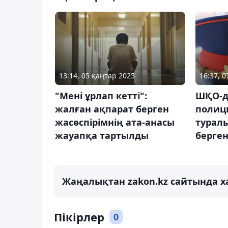
13:14, 05 қаңтар 2025
16:37, 
"Мені ұрлап кетті":
ШҚО-д
жалған ақпарат берген
полиц
жасөспірімнің ата-анасы
турал
жауапқа тартылды
берге
Жаңалықтан zakon.kz сайтында х
Пікірлер
0