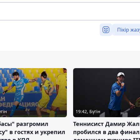
Пікір жаз
үгін
19:42, Бүгін
басы" разгромил
Теннисист Дамир Жал
у" в гостях и укрепил
пробился в два финал
тво в КПЛ
домашнем турнире IT