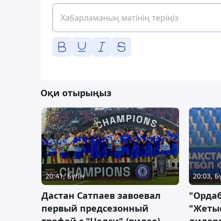
Оқи отырыңыз
20:41, Бүгін
20:03, Б
Дастан Сатпаев завоевал
"Орда
первый предсезонный
"Жетыс
трофей с "Челси" (видео)
лидерс