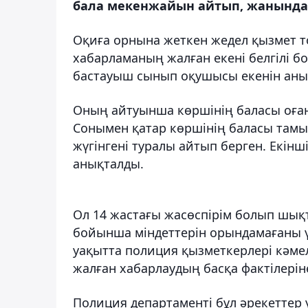
бала мекенжайын айтып, жанында т
Оқиға орнына жеткен жедел қызмет т
хабарламаның жалған екені белгілі б
бастауыш сынып оқушысы екенін аны
Оның айтуынша көршінің баласы оған
Сонымен қатар көршінің баласы тамы
жүгінгені туралы айтып берген. Екін
анықталды.
Ол 14 жастағы жасөспірім болып шықт
бойынша міндеттерін орындамағаны үш
уақытта полиция қызметкерлері кәме
жалған хабарлаудың басқа фактілерін
Полиция департаменті бұл әрекеттер 