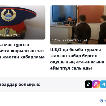
07 тамыз 2023
12:52, 27 қаңтар 2024
а мас тұрғын
ШҚО-да бомба туралы
ияға жарылғыш зат
жалған хабар берген
ы жалған хабарлама
оқушының ата-анасына
н
айыппұл салынды
абардар болыңыз: