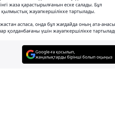
інгі жаза қарастырылғанын еске салады. Бұл
р қылмыстық жауапкершілікке тартылады.
жастан аспаса, онда бұл жағдайда оның ата-анас
ар қолданбағаны үшін жауапкершілікке тартылад
Google-ға қосылып,
жаңалықтарды бірінші болып оқыңыз