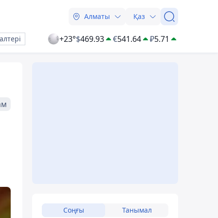
Алматы
Қаз
+23°
$
469.93
€
541.64
₽
5.71
алтері
ам
Соңғы
Танымал