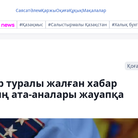
Саясат
Әлем
Қаржы
Оқиға
Құқық
Мақалалар
#Қазақмыс
#Салыстырмалы Қазақстан
#Халық бухг
Қоғ
 туралы жалған хабар
ң ата-аналары жауапқа