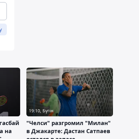
у
19:10, Бүгін
гасбай
"Челси" разгромил "Милан"
а на
в Джакарте: Дастан Сатпаев
F
остался в запасе