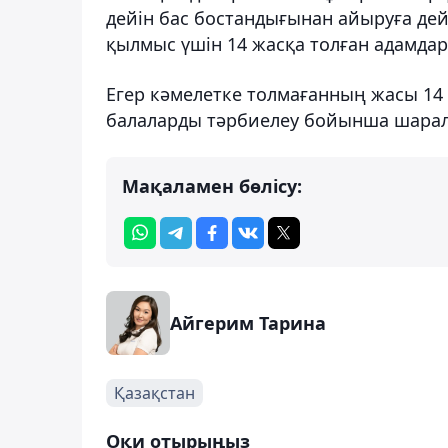
дейін бас бостандығынан айыруға дей
қылмыс үшін 14 жасқа толған адамда
Егер кәмелетке толмағанның жасы 14 
балаларды тәрбиелеу бойынша шарал
Мақаламен бөлісу:
Айгерим Тарина
Қазақстан
Оқи отырыңыз