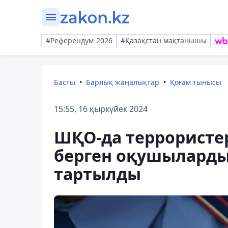
#Референдум-2026
#Қазақстан мақтанышы
Басты
Барлық жаңалықтар
Қоғам тынысы
15:55, 16 қыркүйек 2024
ШҚО-да террористер
берген оқушыларды
тартылды