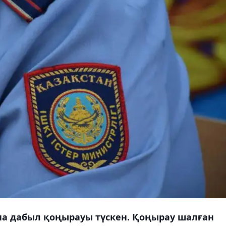
на дабыл қоңырауы түскен. Қоңырау шалған