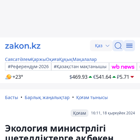
Қаз
Саясат
Әлем
Қаржы
Оқиға
Құқық
Мақалалар
#Референдум-2026
#Қазақстан мақтанышы
+23°
$
469.93
€
541.64
₽
5.71
Басты
Барлық жаңалықтар
Қоғам тынысы
Қоғам
16:11, 18 қыркүйек 2024
Экология министрлігі
шетелдіктерге ақбөкен