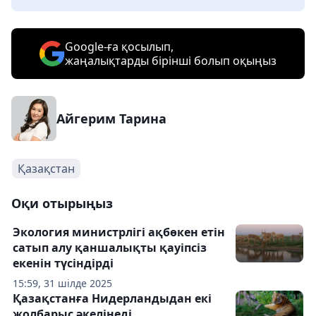
Google-ға қосылып,
жаңалықтарды бірінші болып оқыңыз
Айгерим Тарина
Қазақстан
Оқи отырыңыз
Экология министрлігі ақбөкен етін
сатып алу қаншалықты қауіпсіз
екенін түсіндірді
15:59, 31 шілде 2025
Қазақстанға Нидерландыдан екі
жолбарыс әкелінеді