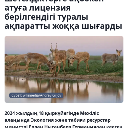
атуға лицензия
берілгендігі туралы
ақпаратты жоққа шығарды
Сурет: wikimedia/Andrey Giljov
2024 жылдың 18 қыркүйегінде Мәжіліс
алаңында Экология және табиғи ресурстар
министрі Ерлан Нысанбаев Германиядан келген