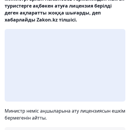
туристерге ақбөкен атуға лицензия берілді
деген ақпаратты жоққа шығарды, деп
хабарлайды Zakon.kz тілшісі.
Министр неміс аңшыларына ату лицензиясын ешкім
бермегенін айтты.