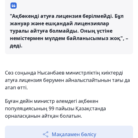
"Ақбөкенді атуға лицензия берілмейді. Бұл
жануар және ешқандай лицензиялар
туралы айтуға болмайды. Оның үстіне
немістермен мүлдем байланысымыз жоқ", –
деді.
Сөз соңында Нысанбаев министрліктің киіктерді
атуға лицензия берумен айналыспайтынын тағы да
атап өтті.
Бұған дейін министр әлемдегі ақбөкен
популяциясының 99 пайызы Қазақстанда
орналасқанын айтқан болатын.
Мақаламен бөлісу