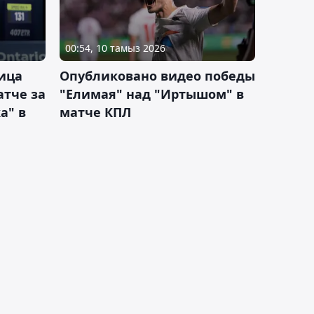
00:54, 10 тамыз 2026
ица
Опубликовано видео победы
атче за
"Елимая" над "Иртышом" в
а" в
матче КПЛ