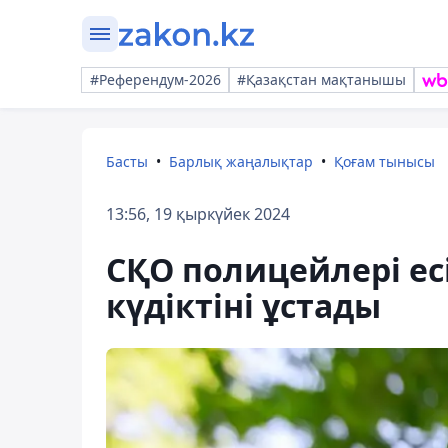
#Референдум-2026
#Қазақстан мақтанышы
Басты
Барлық жаңалықтар
Қоғам тынысы
13:56, 19 қыркүйек 2024
СҚО полицейлері ес
күдіктіні ұстады