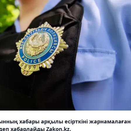
ғынның хабары арқылы есірткіні жарнамалаған
 деп хабарлайды Zakon.kz.