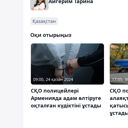
Айгерим Тарина
Қазақстан
Оқи отырыңыз
09:00, 24 қазан 2024
17:05, 
СҚО полицейлері
СҚО п
Арменияда адам өлтіруге
алаяқт
оқталған күдіктіні ұстады
қатысы
ұстад