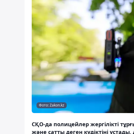
Фото: Zakon.kz
СҚО-да полицейлер жергілікті тұр
және сатты деген күдіктіні ұстады,