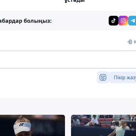
абардар болыңыз:
Пікір жаз