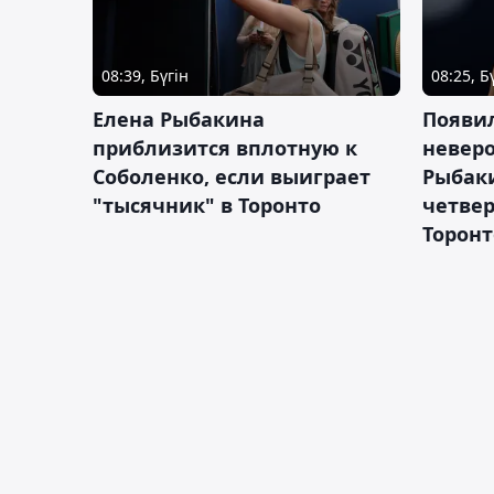
08:39, Бүгін
08:25, Б
Елена Рыбакина
Появи
приблизится вплотную к
невер
Соболенко, если выиграет
Рыбаки
"тысячник" в Торонто
четвер
Торонт