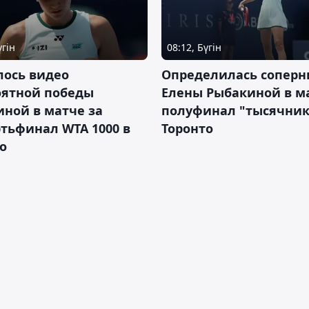
үгін
08:12, Бүгін
лось видео
Определилась соперн
оятной победы
Елены Рыбакиной в м
ной в матче за
полуфинал "тысячник
тьфинал WTA 1000 в
Торонто
о