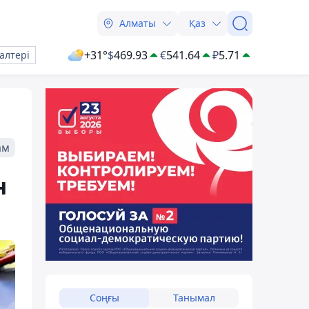
Алматы
Қаз
+31°
$
469.93
€
541.64
₽
5.71
алтері
ам
н
Соңғы
Танымал