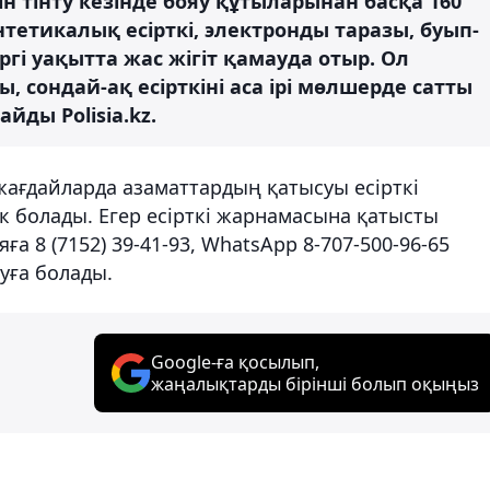
н тінту кезінде бояу құтыларынан басқа 160
тетикалық есірткі, электронды таразы, буып-
гі уақытта жас жігіт қамауда отыр. Ол
, сондай-ақ есірткіні аса ірі мөлшерде сатты
айды Polisia.kz.
жағдайларда азаматтардың қатысуы есірткі
к болады. Егер есірткі жарнамасына қатысты
а 8 (7152) 39-41-93, WhatsApp 8-707-500-96-65
уға болады.
Google-ға қосылып,
жаңалықтарды бірінші болып оқыңыз