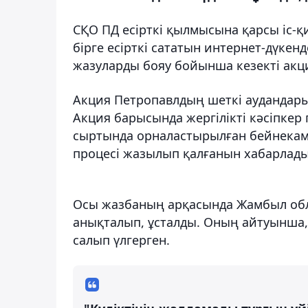
СҚО ПД есірткі қылмысына қарсы іс-
бірге есірткі сататын интернет-дүке
жазуларды бояу бойынша кезекті акци
Акция Петропавлдың шеткі аудандарын
Акция барысында жергілікті кәсіпкер
сыртында орналастырылған бейнекаме
процесі жазылып қалғанын хабарлады
Осы жазбаның арқасында Жамбыл обл
анықталып, ұсталды. Оның айтуынша, 
салып үлгерген.