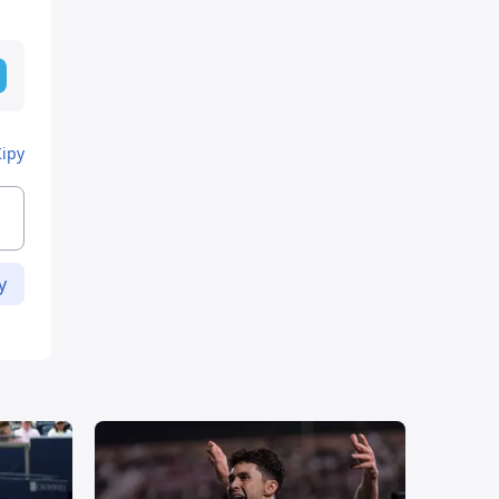
Кіру
у