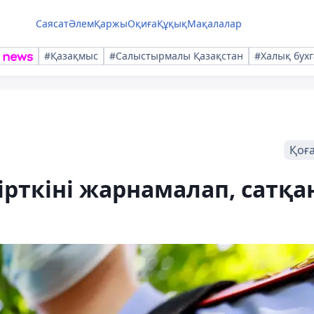
Саясат
Әлем
Қаржы
Оқиға
Құқық
Мақалалар
#Қазақмыс
#Салыстырмалы Қазақстан
#Халық бухг
Қоғ
ірткіні жарнамалап, сатқа