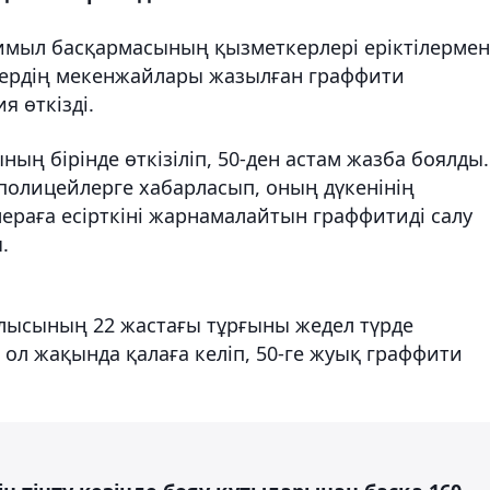
қимыл басқармасының қызметкерлері еріктілермен
ндердің мекенжайлары жазылған граффити
я өткізді.
ың бірінде өткізіліп, 50-ден астам жазба боялды.
 полицейлерге хабарласып, оның дүкенінің
раға есірткіні жарнамалайтын граффитиді салу
.
ысының 22 жастағы тұрғыны жедел түрде
ол жақында қалаға келіп, 50-ге жуық граффити