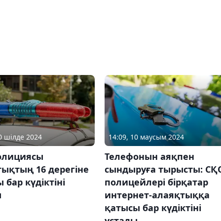
30 шілде 2024
14:09, 10 маусым 2024
олициясы
Телефонын аяқпен
ықтың 16 дерегіне
сындыруға тырысты: СҚ
 бар күдіктіні
полицейлері бірқатар
ы
интернет-алаяқтыққа
қатысы бар күдіктіні
ұстады