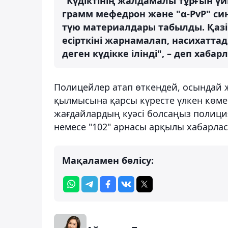
"Күдіктінің жалдамалы тұрғын үйі
грамм мефедрон және "α-PvP" син
түю материалдары табылды. Қазір
есірткіні жарнамалап, насихаттады
деген күдікке ілінді", – деп хабарл
Полицейлер атап өткендей, осындай 
қылмысына қарсы күресте үлкен көме
жағдайлардың куәсі болсаңыз полицияғ
немесе "102" арнасы арқылы хабарлас
Мақаламен бөлісу: