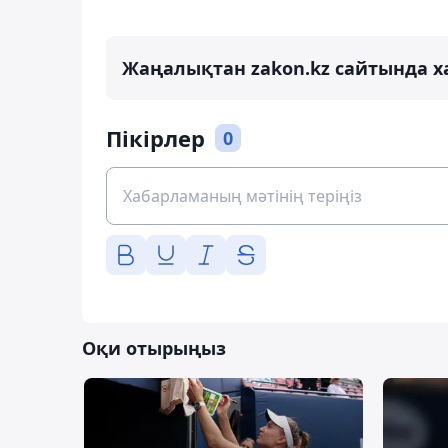
Жаңалықтан zakon.kz сайтында х
Пікірлер
0
Оқи отырыңыз