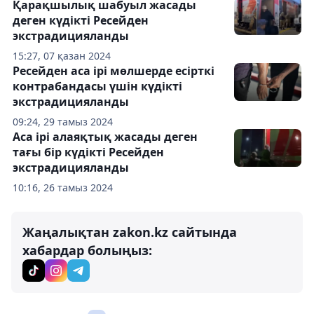
Қарақшылық шабуыл жасады
деген күдікті Ресейден
экстрадицияланды
15:27, 07 қазан 2024
Ресейден аса ірі мөлшерде есірткі
контрабандасы үшін күдікті
экстрадицияланды
09:24, 29 тамыз 2024
Аса ірі алаяқтық жасады деген
тағы бір күдікті Ресейден
экстрадицияланды
10:16, 26 тамыз 2024
Жаңалықтан zakon.kz сайтында
хабардар болыңыз: