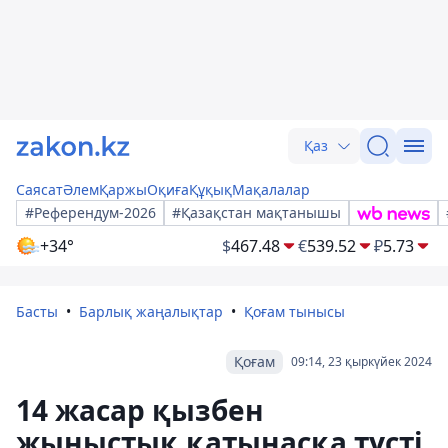
Қаз
Саясат
Әлем
Қаржы
Оқиға
Құқық
Мақалалар
#Референдум-2026
#Қазақстан мақтанышы
+34°
$
467.48
€
539.52
₽
5.73
Басты
Барлық жаңалықтар
Қоғам тынысы
Қоғам
09:14, 23 қыркүйек 2024
14 жасар қызбен
жыныстық қатынасқа түсті