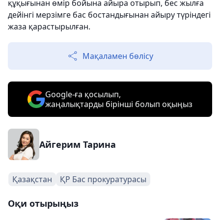
құқығынан өмір бойына айыра отырып, бес жылға
дейінгі мерзімге бас бостандығынан айыру түріндегі
жаза қарастырылған.
Мақаламен бөлісу
Google-ға қосылып,
жаңалықтарды бірінші болып оқыңыз
Айгерим Тарина
Қазақстан
ҚР Бас прокуратурасы
Оқи отырыңыз