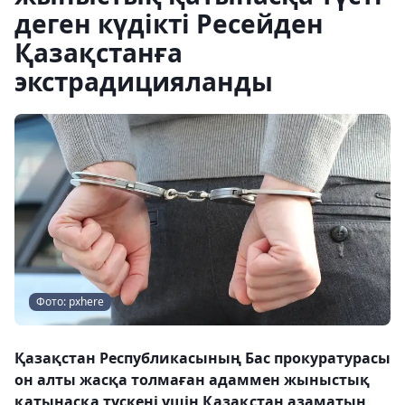
деген күдікті Ресейден
Қазақстанға
экстрадицияланды
Фото: pxhere
Қазақстан Республикасының Бас прокуратурасы
он алты жасқа толмаған адаммен жыныстық
қатынасқа түскені үшін Қазақстан азаматын