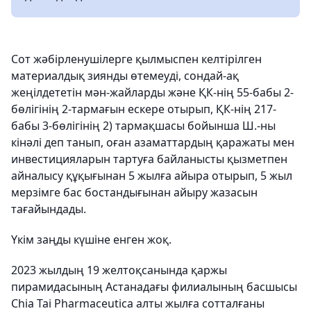
Сот жәбірленушілерге қылмыспен келтірілген
материалдық зиянды өтемеуді, сондай-ақ
жеңілдететін мән-жайларды және ҚК-нің 55-бабы 2-
бөлігінің 2-тармағын ескере отырып, ҚК-нің 217-
бабы 3-бөлігінің 2) тармақшасы бойынша Ш.-ны
кінәлі деп танып, оған азаматтардың қаражаты мен
инвестицияларын тартуға байланысты қызметпен
айналысу құқығынан 5 жылға айыра отырып, 5 жыл
мерзімге бас бостандығынан айыру жазасын
тағайындады.
Үкім заңды күшіне енген жоқ.
2023 жылдың 19 желтоқсанында қаржы
пирамидасының Астанадағы филиалының басшысы
Chia Tai Pharmaceutica алты жылға сотталғаны