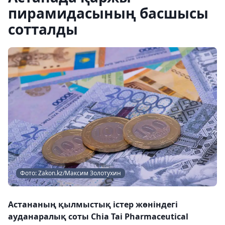
пирамидасының басшысы
сотталды
Фото: Zakon.kz/Максим Золотухин
Астананың қылмыстық істер жөніндегі
ауданаралық соты Chia Tai Pharmaceutical