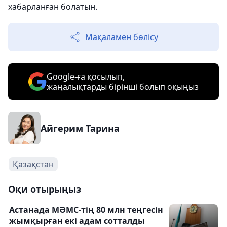
хабарланған болатын.
Мақаламен бөлісу
Google-ға қосылып,
жаңалықтарды бірінші болып оқыңыз
Айгерим Тарина
Қазақстан
Оқи отырыңыз
Астанада МӘМС-тің 80 млн теңгесін
жымқырған екі адам сотталды