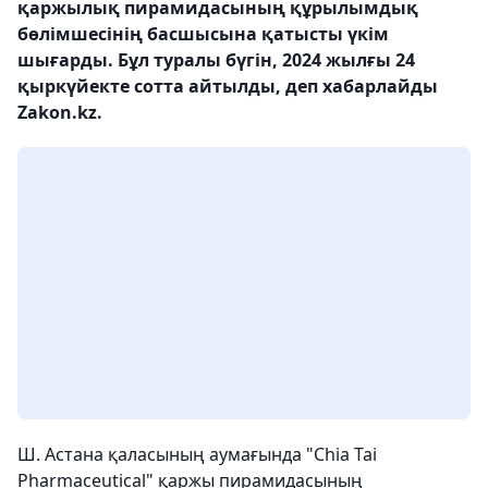
қаржылық пирамидасының құрылымдық
бөлімшесінің басшысына қатысты үкім
шығарды. Бұл туралы бүгін, 2024 жылғы 24
қыркүйекте сотта айтылды, деп хабарлайды
Zakon.kz.
Ш. Астана қаласының аумағында "Chia Tai
Pharmaceutical" қаржы пирамидасының