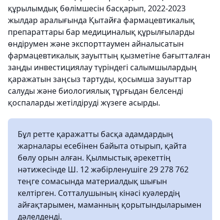
құрылымдық бөлімшесін басқарып, 2022-2023
жылдар аралығында Қытайға фармацевтикалық
препараттары бар медициналық құрылғыларды
өндірумен және экспорттаумен айналысатын
фармацевтикалық зауыттың қызметіне бағытталған
заңды инвестициялау түріндегі салымшылардың
қаражатын заңсыз тартуды, қосымша зауыттар
салуды және биологиялық тұрғыдан белсенді
қоспаларды жетілдіруді жүзеге асырды.
Бұл ретте қаражатты басқа адамдардың
жарналары есебінен байыта отырып, қайта
бөлу орын алған. Қылмыстық әрекеттің
нәтижесінде Ш. 12 жәбірленушіге 29 278 762
теңге сомасында материалдық шығын
келтірген. Сотталушының кінәсі куәлердің
айғақтарымен, маманның қорытындыларымен
дәлелденді.