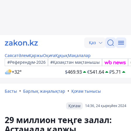
Қаз
Саясат
Әлем
Қаржы
Оқиға
Құқық
Мақалалар
#Референдум-2026
#Қазақстан мақтанышы
+32°
$
469.93
€
541.64
₽
5.71
Басты
Барлық жаңалықтар
Қоғам тынысы
Қоғам
14:36, 24 қыркүйек 2024
29 миллион теңге залал:
Астанада қаржы