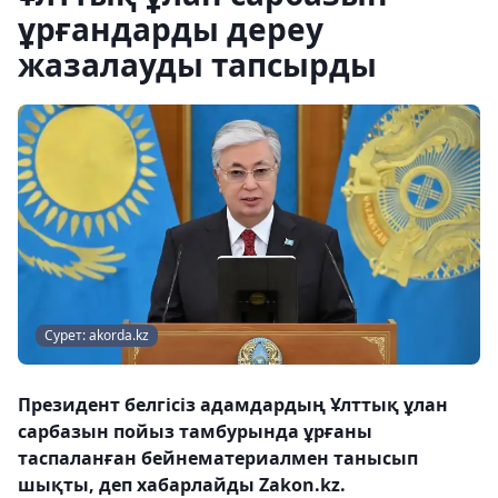
ұрғандарды дереу
жазалауды тапсырды
Сурет: akorda.kz
Президент белгісіз адамдардың Ұлттық ұлан
сарбазын пойыз тамбурында ұрғаны
таспаланған бейнематериалмен танысып
шықты, деп хабарлайды Zakon.kz.