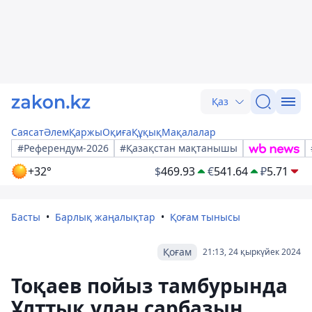
Қаз
Саясат
Әлем
Қаржы
Оқиға
Құқық
Мақалалар
#Референдум-2026
#Қазақстан мақтанышы
+32°
$
469.93
€
541.64
₽
5.71
Басты
Барлық жаңалықтар
Қоғам тынысы
Қоғам
21:13, 24 қыркүйек 2024
Тоқаев пойыз тамбурында
Ұлттық ұлан сарбазын