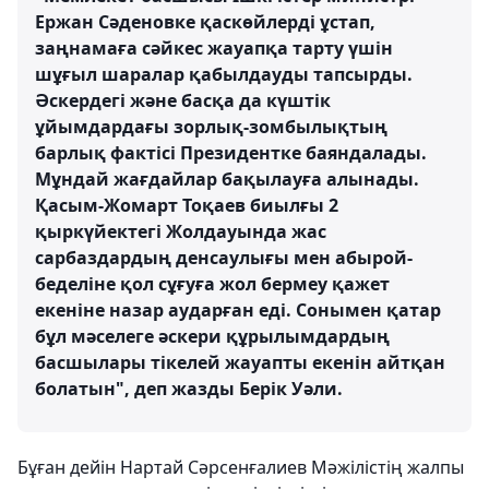
Ержан Сәденовке қаскөйлерді ұстап,
заңнамаға сәйкес жауапқа тарту үшін
шұғыл шаралар қабылдауды тапсырды.
Әскердегі және басқа да күштік
ұйымдардағы зорлық-зомбылықтың
барлық фактісі Президентке баяндалады.
Мұндай жағдайлар бақылауға алынады.
Қасым-Жомарт Тоқаев биылғы 2
қыркүйектегі Жолдауында жас
сарбаздардың денсаулығы мен абырой-
беделіне қол сұғуға жол бермеу қажет
екеніне назар аударған еді. Сонымен қатар
бұл мәселеге әскери құрылымдардың
басшылары тікелей жауапты екенін айтқан
болатын", деп жазды Берік Уәли.
Бұған дейін Нартай Сәрсенғалиев Мәжілістің жалпы