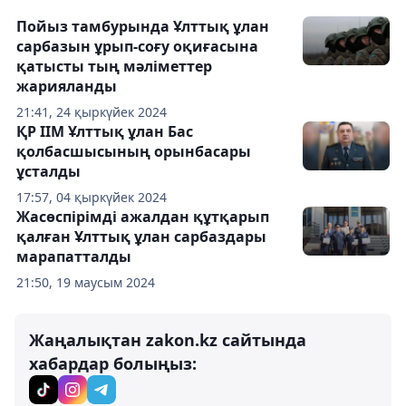
Пойыз тамбурында Ұлттық ұлан
сарбазын ұрып-соғу оқиғасына
қатысты тың мәліметтер
жарияланды
21:41, 24 қыркүйек 2024
ҚР ІІМ Ұлттық ұлан Бас
қолбасшысының орынбасары
ұсталды
17:57, 04 қыркүйек 2024
Жасөспірімді ажалдан құтқарып
қалған Ұлттық ұлан сарбаздары
марапатталды
21:50, 19 маусым 2024
Жаңалықтан zakon.kz сайтында
хабардар болыңыз: