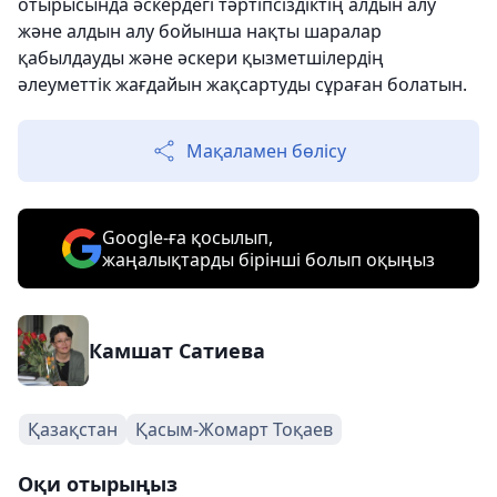
отырысында әскердегі тәртіпсіздіктің алдын алу
және алдын алу бойынша нақты шаралар
қабылдауды және әскери қызметшілердің
әлеуметтік жағдайын жақсартуды сұраған болатын.
Мақаламен бөлісу
Google-ға қосылып,
жаңалықтарды бірінші болып оқыңыз
Камшат Сатиева
Қазақстан
Қасым-Жомарт Тоқаев
Оқи отырыңыз