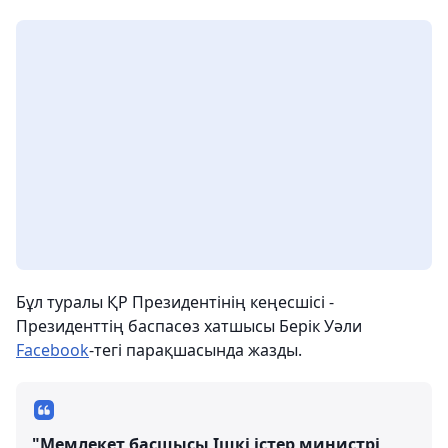
Бұл туралы ҚР Президентінің кеңесшісі -
Президенттің баспасөз хатшысы Берік Уәли
Facebook
-тегі парақшасында жазды.
"Мемлекет басшысы Ішкі істер министрі