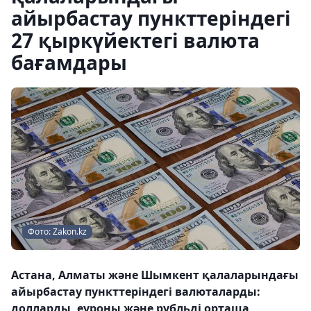
айырбастау пункттеріндегі
27 қыркүйектегі валюта
бағамдары
Фото: Zakon.kz
Астана, Алматы және Шымкент қалаларындағы
айырбастау пункттеріндегі валюталарды:
долларды, еуроны және рубльді орташа