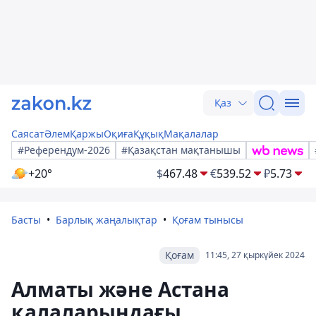
Қаз
Саясат
Әлем
Қаржы
Оқиға
Құқық
Мақалалар
#Референдум-2026
#Қазақстан мақтанышы
+20°
$
467.48
€
539.52
₽
5.73
Басты
Барлық жаңалықтар
Қоғам тынысы
Қоғам
11:45, 27 қыркүйек 2024
Алматы және Астана
қалаларындағы