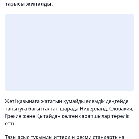
тазысы жиналды.
Жеті қазынаға жататын құмайды әлемдік деңгейде
танытуға бағытталған шарада Нидерланд, Словакия,
Грекия және Қытайдан келген сарапшылар төрелік
етті.
Тазы асыл тұқымды иттердің ресми стандартына