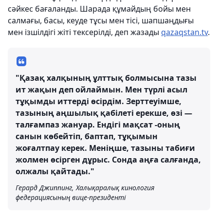
сәйкес бағаланды. Шарада құмайдың бойы мен
салмағы, басы, кеуде тұсы мен тісі, шапшаңдығы
мен ізшілдігі жіті тексерілді, деп жазады
qazaqstan.tv
.
"Қазақ халқының ұлттық болмысына тазы
ит жақын деп ойлаймын. Мен түрлі асыл
тұқымды иттерді өсірдім. Зерттеуімше,
тазының аңшылық қабілеті ерекше, өзі —
талғампаз жануар. Ендігі мақсат -оның
санын көбейтіп, баптап, тұқымын
жоғалтпау керек. Меніңше, тазыны табиғи
жолмен өсірген дұрыс. Сонда аңға салғанда,
олжалы қайтады."
Герард Джиппинг, Халықаралық кинология
федерациясының вице-президенті