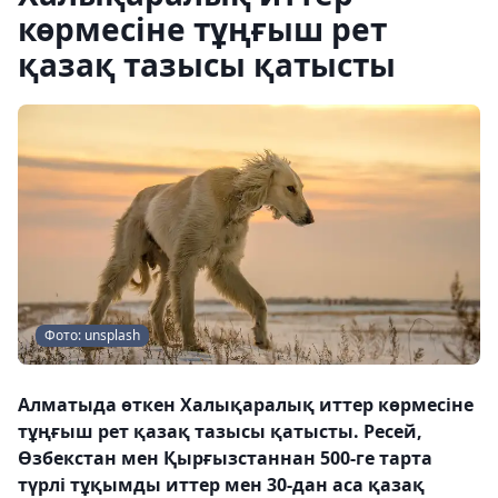
көрмесіне тұңғыш рет
қазақ тазысы қатысты
Фото: unsplash
Алматыда өткен Халықаралық иттер көрмесіне
тұңғыш рет қазақ тазысы қатысты. Ресей,
Өзбекстан мен Қырғызстаннан 500-ге тарта
түрлі тұқымды иттер мен 30-дан аса қазақ