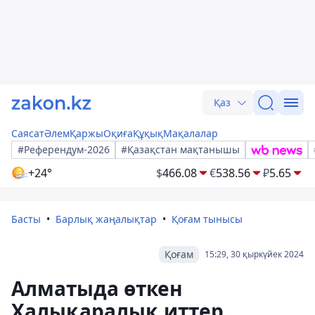
Қаз
Саясат
Әлем
Қаржы
Оқиға
Құқық
Мақалалар
#Референдум-2026
#Қазақстан мақтанышы
+24°
$
466.08
€
538.56
₽
5.65
Басты
Барлық жаңалықтар
Қоғам тынысы
Қоғам
15:29, 30 қыркүйек 2024
Алматыда өткен
Халықаралық иттер