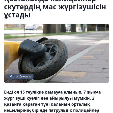
скутердің мас жүргізушісін
ұстады
Фото: Zakon.kz
Енді ол 15 тәулікке қамауға алынып, 7 жылға
жүргізуші куәлігінен айырылуы мүмкін. 2
қазанға қараған түні қаланың орталық
көшелерінің бірінде патрульдік полицейлер