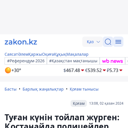
Қаз
Саясат
Әлем
Қаржы
Оқиға
Құқық
Мақалалар
#Референдум-2026
#Қазақстан мақтанышы
+30°
$
467.48
€
539.52
₽
5.73
Басты
Барлық жаңалықтар
Қоғам тынысы
Қоғам
13:08, 02 қазан 2024
Туған күнін тойлап жүрген:
Қостанайда полицейлер