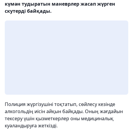
күмән тудыратын маневрлер жасап жүрген
скутерді байқады.
Полиция жүргізушіні тоқтатып, сөйлесу кезінде
алкогольдің иісін айқын байқады. Оның жағдайын
тексеру үшін қызметкерлер оны медициналық
куәландыруға жеткізді.