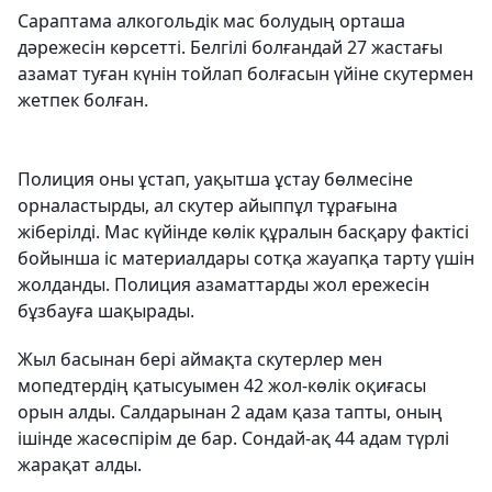
Сараптама алкогольдік мас болудың орташа
дәрежесін көрсетті. Белгілі болғандай 27 жастағы
азамат туған күнін тойлап болғасын үйіне скутермен
жетпек болған.
Полиция оны ұстап, уақытша ұстау бөлмесіне
орналастырды, ал скутер айыппұл тұрағына
жіберілді. Мас күйінде көлік құралын басқару фактісі
бойынша іс материалдары сотқа жауапқа тарту үшін
жолданды. Полиция азаматтарды жол ережесін
бұзбауға шақырады.
Жыл басынан бері аймақта скутерлер мен
мопедтердің қатысуымен 42 жол-көлік оқиғасы
орын алды. Салдарынан 2 адам қаза тапты, оның
ішінде жасөспірім де бар. Сондай-ақ 44 адам түрлі
жарақат алды.