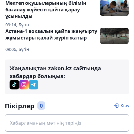
Мектеп оқушыларының білімін
бағалау жүйесін қайта қарау
ұсынылды
09:14, Бүгін
Астана-1 вокзалын қайта жаңғырту
жұмыстары қалай жүріп жатыр
09:06, Бүгін
Жаңалықтан zakon.kz сайтында
хабардар болыңыз:
Пікірлер
0
Кіру