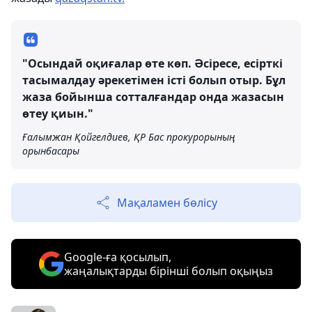
"Осындай оқиғалар өте көп. Әсіресе, есірткі
тасымалдау әрекетімен істі болып отыр. Бұл
жаза бойынша сотталғандар онда жазасын
өтеу қиын."
Ғалымжан Қойгелдиев, ҚР Бас прокурорының
орынбасары
Мақаламен бөлісу
Google-ға қосылып,
жаңалықтарды бірінші болып оқыңыз