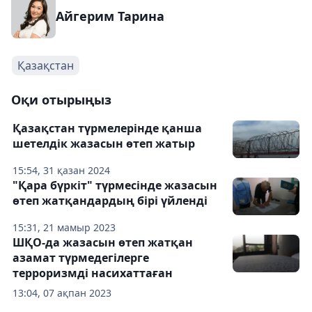
Айгерим Тарина
Қазақстан
Оқи отырыңыз
Қазақстан түрмелерінде қанша
шетелдік жазасын өтеп жатыр
15:54, 31 қазан 2024
"Қара бүркіт" түрмесінде жазасын
өтеп жатқандардың бірі үйленді
15:31, 21 мамыр 2023
ШҚО-да жазасын өтеп жатқан
азамат түрмедегілерге
терроризмді насихаттаған
13:04, 07 ақпан 2023