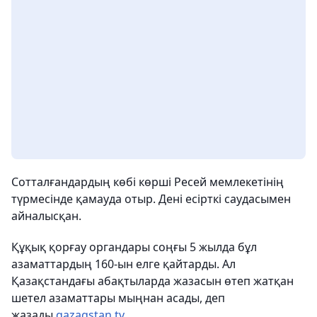
Сотталғандардың көбі көрші Ресей мемлекетінің
түрмесінде қамауда отыр. Дені есірткі саудасымен
айналысқан.
Құқық қорғау органдары соңғы 5 жылда бұл
азаматтардың 160-ын елге қайтарды. Ал
Қазақстандағы абақтыларда жазасын өтеп жатқан
шетел азаматтары мыңнан асады, деп
жазады
qazaqstan.tv.