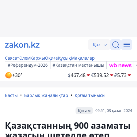
Қаз
Саясат
Әлем
Қаржы
Оқиға
Құқық
Мақалалар
#Референдум-2026
#Қазақстан мақтанышы
+30°
$
467.48
€
539.52
₽
5.73
Басты
Барлық жаңалықтар
Қоғам тынысы
Қоғам
09:51, 03 қазан 2024
Қазақстанның 900 азаматы
жазасын шетелде өтеп