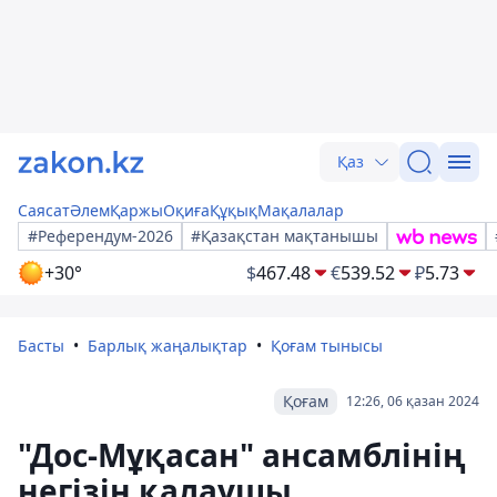
Қаз
Саясат
Әлем
Қаржы
Оқиға
Құқық
Мақалалар
#Референдум-2026
#Қазақстан мақтанышы
+30°
$
467.48
€
539.52
₽
5.73
Басты
Барлық жаңалықтар
Қоғам тынысы
Қоғам
12:26, 06 қазан 2024
"Дос-Мұқасан" ансамблінің
негізін қалаушы