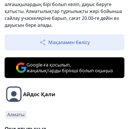
алғашқылардың бірі болып келіп, дауыс беруге
қатысты. Алматылықтар тұрғылықты жері бойынша
сайлау учаскелеріне барып, сағат 20.00-ге дейін өз
дауысын бере алады.
Мақаламен бөлісу
Google-ға қосылып,
жаңалықтарды бірінші болып оқыңыз
Айдос Қали
Алматы
Оқи отырыңыз