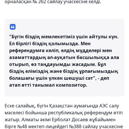
орналасқан № 262 сайлау учаскесіне келді.
"Бүгін біздің мемлекетіміз үшін айтулы күн.
Ел бірлігі біздің қолымызда. Мен
референдумға келіп, елдің мүдделері мен
азаматтардың әл-ауқатын басшылыққа ала
отырып, өз таңдауымды жасадым. Бұл
біздің еліміздің және біздің ұрпағымыздың
болашағы үшін үлкен шешуші сәт", - деп
атап өтті танымал композитор.
Еске салайық, бүгін Қазақстан аумағында АЭС салу
мәселесі бойынша республикалық референдум өтіп
жатыр. Алматы әкімі Ерболат Досаев жұбайымен
бірге №48 мектеп-лицейдегі №388 сайлау учаскесіне