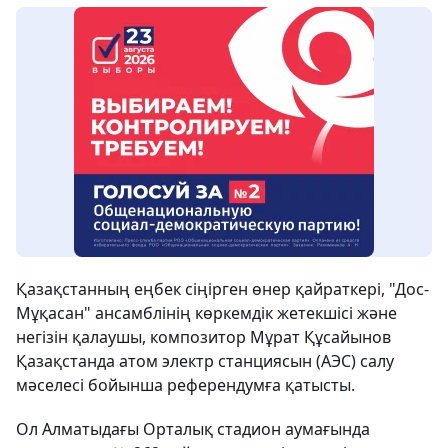
Қазақстанның еңбек сіңірген өнер қайраткері, "Дос-
Мұқасан" ансамблінің көркемдік жетекшісі және
негізін қалаушы, композитор Мұрат Құсайынов
Қазақстанда атом электр станциясын (АЭС) салу
мәселесі бойынша референдумға қатысты.
Ол Алматыдағы Орталық стадион аумағында