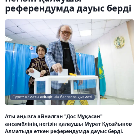
референдумда дауыс берді
Сурет: Алматы әкімдігінің баспасөз қызметі
Аты аңызға айналған "Дос-Мұқасан"
ансамблінің негізін қалаушы Мұрат Құсайынов
Алматыда өткен референдумда дауыс берді.