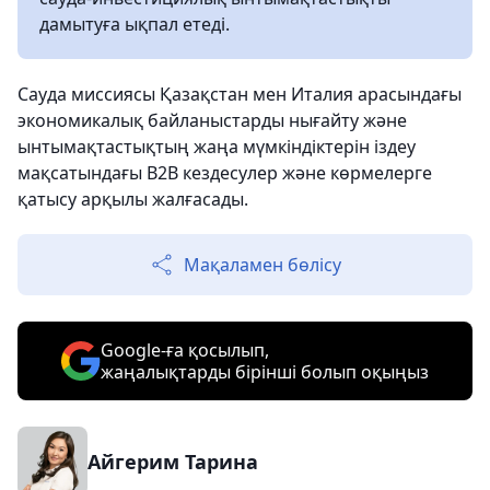
дамытуға ықпал етеді.
Сауда миссиясы Қазақстан мен Италия арасындағы
экономикалық байланыстарды нығайту және
ынтымақтастықтың жаңа мүмкіндіктерін іздеу
мақсатындағы B2B кездесулер және көрмелерге
қатысу арқылы жалғасады.
Мақаламен бөлісу
Google-ға қосылып,
жаңалықтарды бірінші болып оқыңыз
Айгерим Тарина