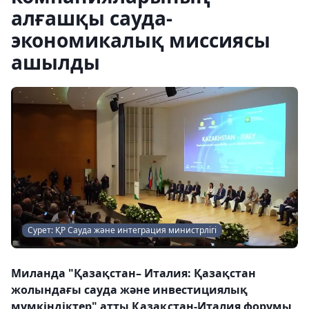
алғашқы сауда-
экономикалық миссиясы
ашылды
Сурет: ҚР Сауда және интеграция министрлігі
Миланда "Қазақстан– Италия: Қазақстан
жолындағы сауда және инвестициялық
мүмкіндіктер" атты Қазақстан-Италия форумы