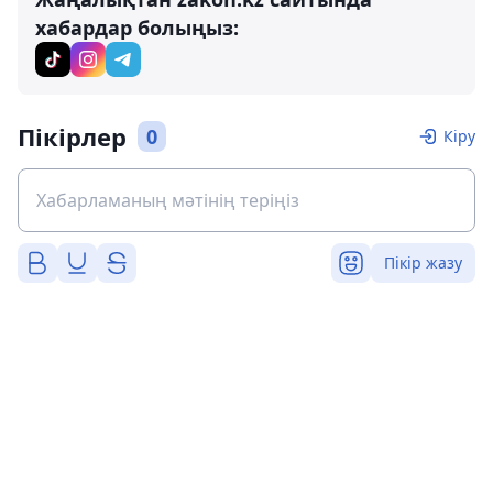
хабардар болыңыз:
Пікірлер
0
Кіру
Пікір жазу