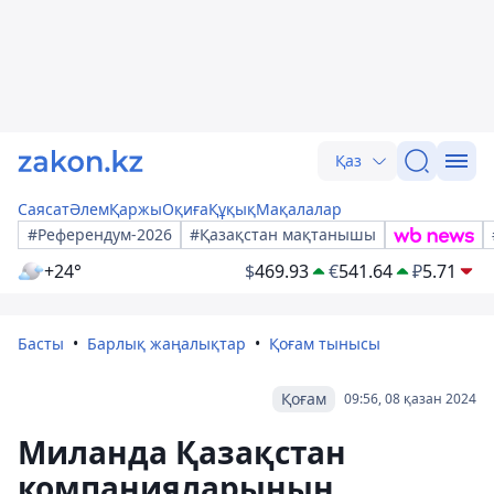
Қаз
Саясат
Әлем
Қаржы
Оқиға
Құқық
Мақалалар
#Референдум-2026
#Қазақстан мақтанышы
+24°
$
469.93
€
541.64
₽
5.71
Басты
Барлық жаңалықтар
Қоғам тынысы
Қоғам
09:56, 08 қазан 2024
Миланда Қазақстан
компанияларының