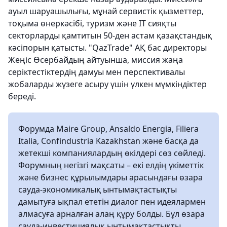
ауыл шаруашылығы, мұнай сервистік қызметтер,
тоқыма өнеркәсібі, туризм және IT сияқты
секторларды қамтитын 50-ден астам қазақстандық
кәсіпорын қатысты. "QazTrade" АҚ бас директоры
Жеңіс Өсербайдың айтуынша, миссия жаңа
серіктестіктердің дамуы мен перспективалы
жобаларды жүзеге асыру үшін үлкен мүмкіндіктер
береді.
Форумда Maire Group, Ansaldo Energia, Filiera
Italia, Confindustria Kazakhstan және басқа да
жетекші компаниялардың өкілдері сөз сөйледі.
Форумның негізгі мақсаты – екі елдің үкіметтік
және бизнес құрылымдары арасындағы өзара
сауда-экономикалық ынтымақтастықты
дамытуға ықпал ететін диалог пен идеялармен
алмасуға арналған алаң құру болды. Бұл өзара
сауда-инвестициялық ынтымақтастықты