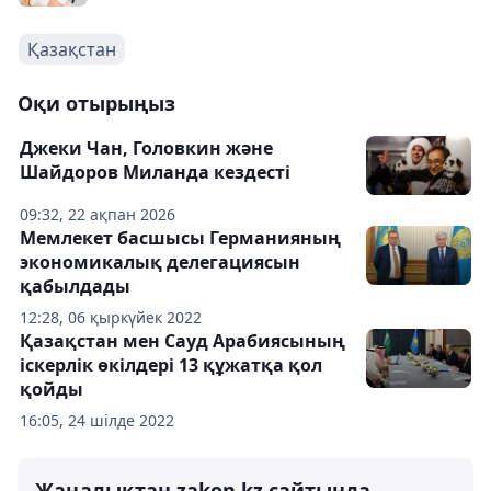
Қазақстан
Оқи отырыңыз
Джеки Чан, Головкин және
Шайдоров Миланда кездесті
09:32, 22 ақпан 2026
Мемлекет басшысы Германияның
экономикалық делегациясын
қабылдады
12:28, 06 қыркүйек 2022
Қазақстан мен Сауд Арабиясының
іскерлік өкілдері 13 құжатқа қол
қойды
16:05, 24 шілде 2022
Жаңалықтан zakon.kz сайтында