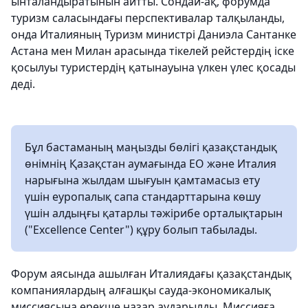
ынталандыратынын айтты. Сондай-ақ, форумда
туризм саласындағы перспективалар талқыланды,
онда Италияның Туризм министрі Даниэла Сантанке
Астана мен Милан арасында тікелей рейстердің іске
қосылуы туристердің қатынауына үлкен үлес қосады
деді.
Бұл бастаманың маңызды бөлігі қазақстандық
өнімнің Қазақстан аумағында ЕО және Италия
нарығына жылдам шығуын қамтамасыз ету
үшін еуропалық сапа стандарттарына көшу
үшін алдыңғы қатарлы тәжірибе орталықтарын
("Excellence Center") құру болып табылады.
Форум аясында ашылған Италиядағы қазақстандық
компаниялардың алғашқы сауда-экономикалық
миссиясына ерекше назар аударылды. Миссияға