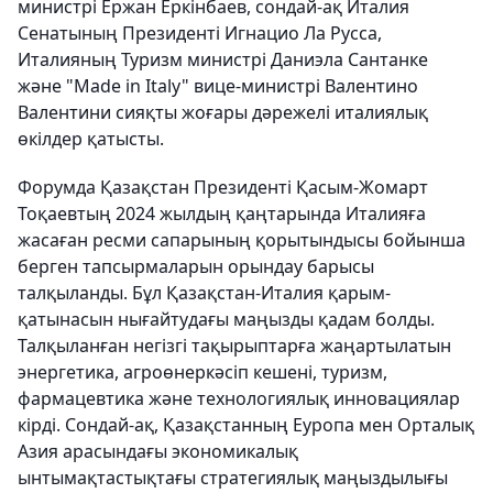
министрі Ержан Еркінбаев, сондай-ақ Италия
Сенатының Президенті Игнацио Ла Русса,
Италияның Туризм министрі Даниэла Сантанке
және "Made in Italy" вице-министрі Валентино
Валентини сияқты жоғары дәрежелі италиялық
өкілдер қатысты.
Форумда Қазақстан Президенті Қасым-Жомарт
Тоқаевтың 2024 жылдың қаңтарында Италияға
жасаған ресми сапарының қорытындысы бойынша
берген тапсырмаларын орындау барысы
талқыланды. Бұл Қазақстан-Италия қарым-
қатынасын нығайтудағы маңызды қадам болды.
Талқыланған негізгі тақырыптарға жаңартылатын
энергетика, агроөнеркәсіп кешені, туризм,
фармацевтика және технологиялық инновациялар
кірді. Сондай-ақ, Қазақстанның Еуропа мен Орталық
Азия арасындағы экономикалық
ынтымақтастықтағы стратегиялық маңыздылығы