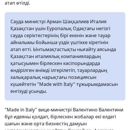
атап өтілді.
Сауда министрі Арман Шаққалиев Италия
Қазақстан үшін Еуропалық Одақтағы негізгі
сауда серіктестерінің бірі екенін және тауар
айналымы бойынша үздік үштікке кіретінін
атап өтті. Ынтымақтастықты нығайту аясында
Қазақстан италиялық компаниялардың
қатысуымен бірлескен кәсіпорындарда
өндірілген өнімді ілгерілетіп, тауарлардың
халықаралық нарықтағы позициясын
күшейтетін "Made with Italy" тұжырымдамасын
енгізуді ұсынды.
"Made in Italy" вице-министрі Валентино Валентини
бұл идеяны қолдап, бірлескен жобалар екі елдегі
шағын және орта бизнестің дамуын