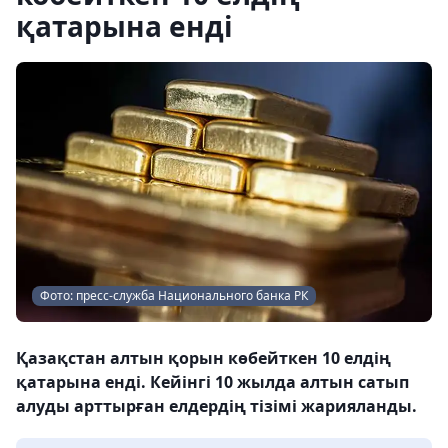
қатарына енді
Фото: пресс-служба Национального банка РК
Қазақстан алтын қорын көбейткен 10 елдің
қатарына енді. Кейінгі 10 жылда алтын сатып
алуды арттырған елдердің тізімі жарияланды.