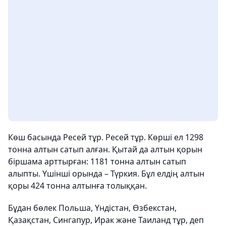
Көш басында Ресей тұр. Ресей тұр. Көрші ел 1298
тонна алтын сатып алған. Қытай да алтын қорын
біршама арттырған: 1181 тонна алтын сатып
алыпты. Үшінші орында – Түркия. Бұл елдің алтын
қоры 424 тонна алтынға толыққан.
Бұдан бөлек Польша, Үндістан, Өзбекстан,
Қазақстан, Сингапур, Ирак және Таиланд тұр, деп