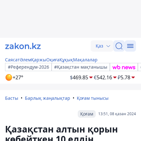
Қаз
Саясат
Әлем
Қаржы
Оқиға
Құқық
Мақалалар
#Референдум-2026
#Қазақстан мақтанышы
+27°
$
469.85
€
542.16
₽
5.78
Басты
Барлық жаңалықтар
Қоғам тынысы
Қоғам
13:51, 08 қазан 2024
Қазақстан алтын қорын
көбейткен 10 елдің