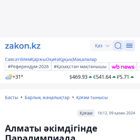
Қаз
Саясат
Әлем
Қаржы
Оқиға
Құқық
Мақалалар
#Референдум-2026
#Қазақстан мақтанышы
+31°
$
469.93
€
541.64
₽
5.71
Басты
Барлық жаңалықтар
Қоғам тынысы
Қоғам
16:12, 09 қазан 2024
Алматы әкімдігінде
Паралимпиада