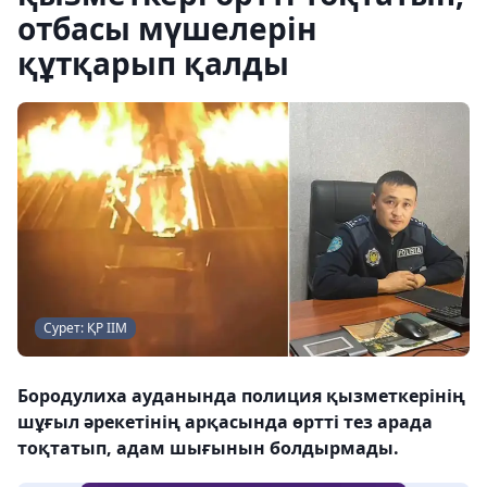
отбасы мүшелерін
құтқарып қалды
Сурет: ҚР ІІМ
Бородулиха ауданында полиция қызметкерінің
шұғыл әрекетінің арқасында өртті тез арада
тоқтатып, адам шығынын болдырмады.