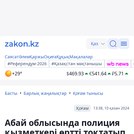
Қаз
Саясат
Әлем
Қаржы
Оқиға
Құқық
Мақалалар
#Референдум-2026
#Қазақстан мақтанышы
+29°
$
469.93
€
541.64
₽
5.71
Басты
Барлық жаңалықтар
Қоғам тынысы
Қоғам
13:38, 10 қазан 2024
Абай облысында полиция
қызметкері өртті тоқтатып,