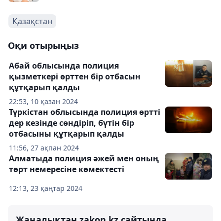
Қазақстан
Оқи отырыңыз
Абай облысында полиция
қызметкері өрттен бір отбасын
құтқарып қалды
22:53, 10 қазан 2024
Түркістан облысында полиция өртті
дер кезінде сөндіріп, бүтін бір
отбасыны құтқарып қалды
11:56, 27 ақпан 2024
Алматыда полиция әжей мен оның
төрт немересіне көмектесті
12:13, 23 қаңтар 2024
Жаңалықтан zakon.kz сайтында