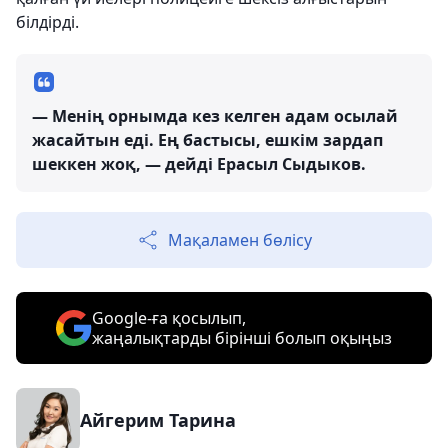
білдірді.
— Менің орнымда кез келген адам осылай
жасайтын еді. Ең бастысы, ешкім зардап
шеккен жоқ, — дейді Ерасыл Сыдыков.
Мақаламен бөлісу
Google-ға қосылып,
жаңалықтарды бірінші болып оқыңыз
Айгерим Тарина