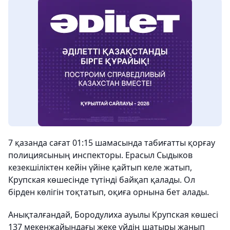
7 қазанда сағат 01:15 шамасында табиғатты қорғау
полициясының инспекторы. Ерасыл Сыдыков
кезекшіліктен кейін үйіне қайтып келе жатып,
Крупская көшесінде түтінді байқап қалады. Ол
бірден көлігін тоқтатып, оқиға орнына бет алады.
Анықталғандай, Бородулиха ауылы Крупская көшесі
137 мекенжайындағы жеке үйдің шатыры жанып