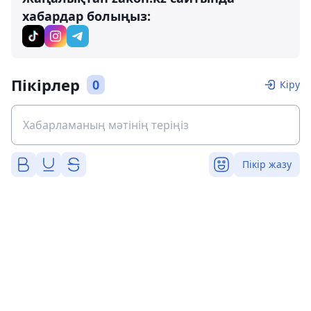
хабардар болыңыз:
Пікірлер
0
Кіру
Пікір жазу