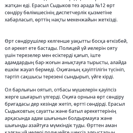
жатқан еді. Ерасыл Сыдыков тез арада №12 өрт
сөндіру бөлімшесінің диспетчерлік қызметіне
хабарласып, өрттің нақты мекенжайын жеткізді.
Өрт сөндірушілер келгенше уақытты босқа өткізбей,
ол әрекет ете бастады. Полицей үй иелерін ояту
үшін терезелер мен есіктерді қағып, іште
адамдардың бар-жоғын анықтауға тырысты, алайда
ешкім жауап бермеді. Оқиғаның қауіптілігін түсініп,
тәртіп сақшысы терезені сындырып, үйге кірді.
Ол барлығын оятып, отбасы мүшелерін қауіпсіз
жерге шығарып үлгерді. Оқиға орнына өрт сөндіру
бригадасы дер кезінде жетіп, өртті сөндірді. Ерасыл
Сыдыковтың сауатты және батыл әрекеттерінің
арқасында адам шығынын болдырмауға және
шығынды азайтуға мүмкіндік туды. Өрттен аман
қалған үй иелері полицейге шексіз алғыстарын