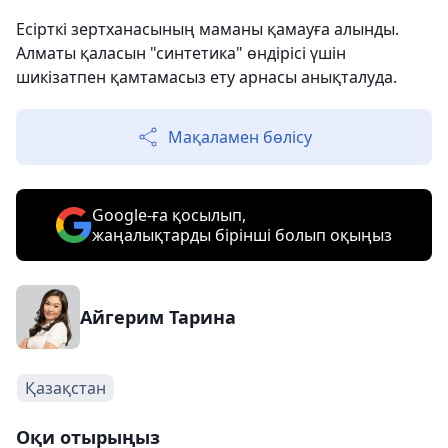
Есірткі зертханасының маманы қамауға алынды.
Алматы қаласын "синтетика" өндірісі үшін
шикізатпен қамтамасыз ету арнасы анықталуда.
Мақаламен бөлісу
Google-ға қосылып,
жаңалықтарды бірінші болып оқыңыз
Айгерим Тарина
Қазақстан
Оқи отырыңыз