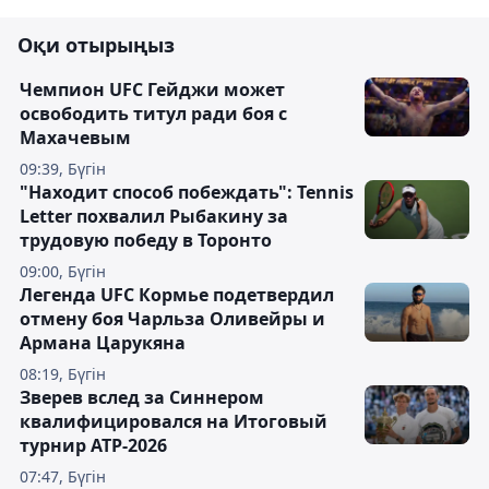
Оқи отырыңыз
Чемпион UFC Гейджи может
освободить титул ради боя с
Махачевым
09:39, Бүгін
"Находит способ побеждать": Tennis
Letter похвалил Рыбакину за
трудовую победу в Торонто
09:00, Бүгін
Легенда UFC Кормье подетвердил
отмену боя Чарльза Оливейры и
Армана Царукяна
08:19, Бүгін
Зверев вслед за Синнером
квалифицировался на Итоговый
турнир ATP-2026
07:47, Бүгін