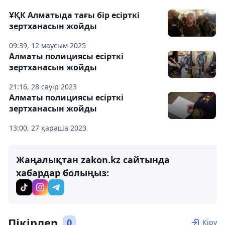
ҰҚК Алматыда тағы бір есірткі
зертханасын жойды
09:39, 12 маусым 2025
Алматы полициясы есірткі
зертханасын жойды
21:16, 28 сәуір 2023
Алматы полициясы есірткі
зертханасын жойды
13:00, 27 қараша 2023
Жаңалықтан zakon.kz сайтында
хабардар болыңыз:
Пікірлер
0
Кіру