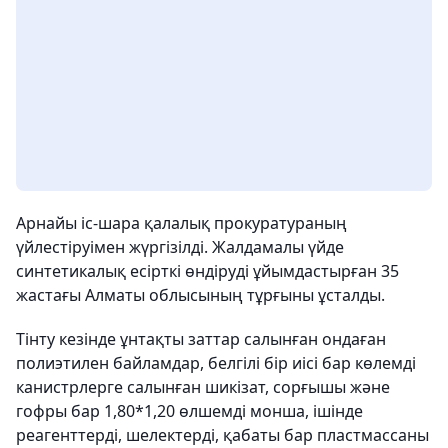
Арнайы іс-шара қалалық прокуратураның
үйлестіруімен жүргізілді. Жалдамалы үйде
синтетикалық есірткі өндіруді ұйымдастырған 35
жастағы Алматы облысының тұрғыны ұсталды.
Тінту кезінде ұнтақты заттар салынған ондаған
полиэтилен байламдар, белгілі бір иісі бар көлемді
канистрлерге салынған шикізат, сорғышы және
гофры бар 1,80*1,20 өлшемді монша, ішінде
реагенттерді, шелектерді, қабаты бар пластмассаны