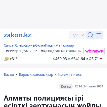
Қаз
Саясат
Әлем
Қаржы
Оқиға
Құқық
Мақалалар
#Референдум-2026
#Қазақстан мақтанышы
+31°
$
469.93
€
541.64
₽
5.71
Басты
Барлық жаңалықтар
Қоғам тынысы
Қоғам
12:14, 24 қазан 2024
Алматы полициясы ірі
есірткі зертханасын жойды