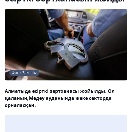
Фото: Zakon.kz
Алматыда есірткі зертханасы жойылды. Ол
қаланың Медеу ауданында жеке секторда
орналасқан.