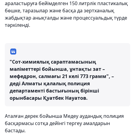
араластыруға бейімделген 150 литрлік пластикалық
бөшке, таразылар және басқа да зертханалық
жабдықтар анықталды және процессуальдық түрде
тәркіленді.
"Сот-химиялық сараптамасының
мәліметтері бойынша, ұнтақты зат –
мефедрон, салмағы 21 келі 773 грамм", –
деді Алматы қалалық полиция
департаменті бастығының бірінші
орынбасары Қуатбек Науатов.
Аталған дерек бойынша Медеу аудандық полиция
басқармасы сотқа дейінгі тергеу амалдарын
бастады.