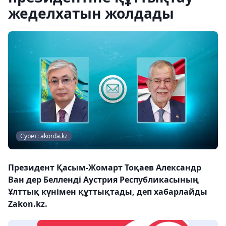
жеделхатын жолдады
Сурет: akorda.kz
Президент Қасым-Жомарт Тоқаев Александр
Ван дер Белленді Аустрия Республикасының
Ұлттық күнімен құттықтады, деп хабарлайды
Zakon.kz.