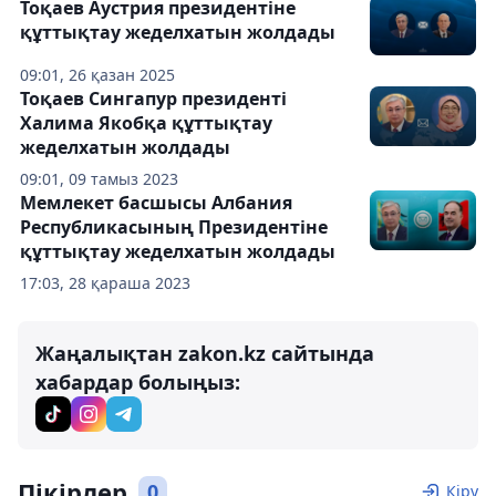
Тоқаев Аустрия президентіне
құттықтау жеделхатын жолдады
09:01, 26 қазан 2025
Тоқаев Сингапур президенті
Халима Якобқа құттықтау
жеделхатын жолдады
09:01, 09 тамыз 2023
Мемлекет басшысы Албания
Республикасының Президентіне
құттықтау жеделхатын жолдады
17:03, 28 қараша 2023
Жаңалықтан zakon.kz сайтында
хабардар болыңыз:
Пікірлер
0
Кіру