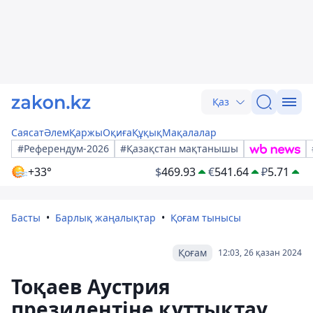
Қаз
Саясат
Әлем
Қаржы
Оқиға
Құқық
Мақалалар
#Референдум-2026
#Қазақстан мақтанышы
+33°
$
469.93
€
541.64
₽
5.71
Басты
Барлық жаңалықтар
Қоғам тынысы
Қоғам
12:03, 26 қазан 2024
Тоқаев Аустрия
президентіне құттықтау