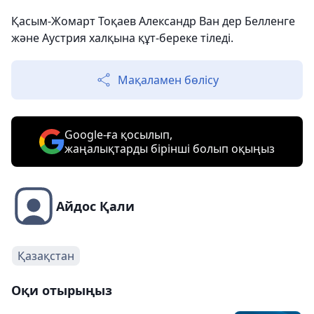
Қасым-Жомарт Тоқаев Александр Ван дер Белленге
және Аустрия халқына құт-береке тіледі.
Мақаламен бөлісу
Google-ға қосылып,
жаңалықтарды бірінші болып оқыңыз
Айдос Қали
Қазақстан
Оқи отырыңыз