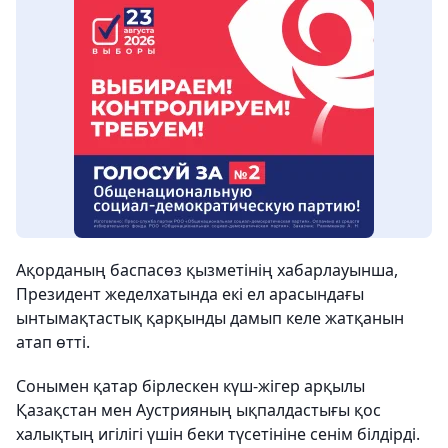
Ақорданың баспасөз қызметінің хабарлауынша,
Президент жеделхатында екі ел арасындағы
ынтымақтастық қарқынды дамып келе жатқанын
атап өтті.
Сонымен қатар бірлескен күш-жігер арқылы
Қазақстан мен Аустрияның ықпалдастығы қос
халықтың игілігі үшін беки түсетініне сенім білдірді.