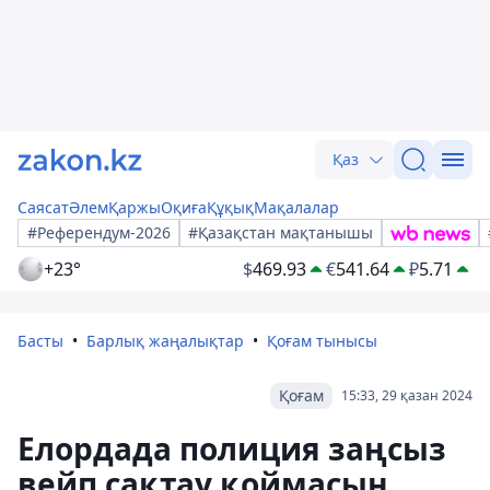
Қаз
Саясат
Әлем
Қаржы
Оқиға
Құқық
Мақалалар
#Референдум-2026
#Қазақстан мақтанышы
+23°
$
469.93
€
541.64
₽
5.71
Басты
Барлық жаңалықтар
Қоғам тынысы
Қоғам
15:33, 29 қазан 2024
Елордада полиция заңсыз
вейп сақтау қоймасын