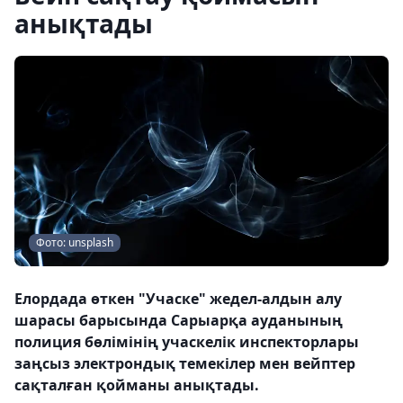
анықтады
Фото: unsplash
Елордада өткен "Учаске" жедел-алдын алу
шарасы барысында Сарыарқа ауданының
полиция бөлімінің учаскелік инспекторлары
заңсыз электрондық темекілер мен вейптер
сақталған қойманы анықтады.