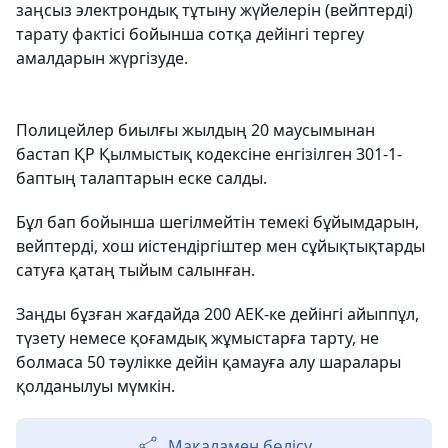
заңсыз электрондық тұтыну жүйелерін (вейптерді)
тарату фактісі бойынша сотқа дейінгі тергеу
амалдарын жүргізуде.
Полицейлер биылғы жылдың 20 маусымынан
бастап ҚР Қылмыстық кодексіне енгізілген 301-1-
баптың талаптарын еске салды.
Бұл бап бойынша шегілмейтін темекі бұйымдарын,
вейптерді, хош иістендіргіштер мен сұйықтықтарды
сатуға қатаң тыйым салынған.
Заңды бұзған жағдайда 200 АЕК-ке дейінгі айыппұл,
түзету немесе қоғамдық жұмыстарға тарту, не
болмаса 50 тәулікке дейін қамауға алу шаралары
қолданылуы мүмкін.
Мақаламен бөлісу