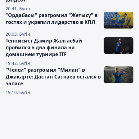
20:41, Бүгін
"Ордабасы" разгромил "Жетысу" в
гостях и укрепил лидерство в КПЛ
20:03, Бүгін
Теннисист Дамир Жалгасбай
пробился в два финала на
домашнем турнире ITF
19:42, Бүгін
"Челси" разгромил "Милан" в
Джакарте: Дастан Сатпаев остался в
запасе
19:10, Бүгін