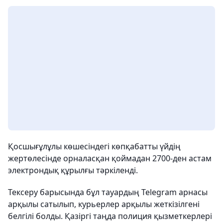
Қосшығұлұлы көшесіндегі көпқабатты үйдің
жертөлесінде орналасқан қоймадан 2700-ден астам
электрондық құрылғы тәркіленді.
Тексеру барысында бұл тауардың Telegram арнасы
арқылы сатылып, курьерлер арқылы жеткізілгені
белгілі болды. Қазіргі таңда полиция қызметкерлері