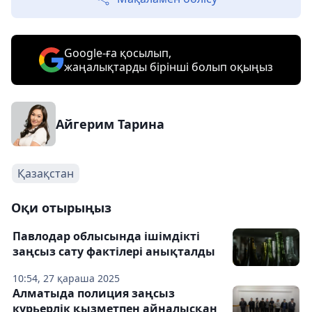
Google-ға қосылып,
жаңалықтарды бірінші болып оқыңыз
Айгерим Тарина
Қазақстан
Оқи отырыңыз
Павлодар облысында ішімдікті
заңсыз сату фактілері анықталды
10:54, 27 қараша 2025
Алматыда полиция заңсыз
курьерлік қызметпен айналысқан