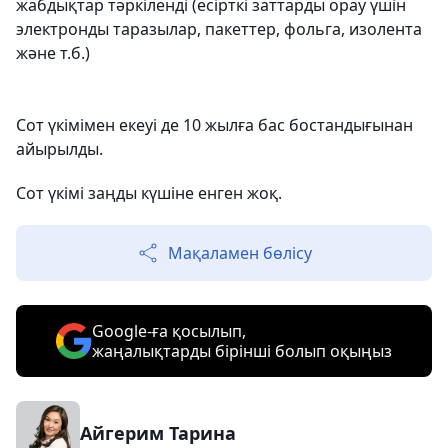
жабдықтар тәркіленді (есірткі заттарды орау үшін
электронды таразылар, пакеттер, фольга, изолента
және т.б.)
Сот үкімімен екеуі де 10 жылға бас бостандығынан
айырылды.
Сот үкімі заңды күшіне енген жоқ.
Мақаламен бөлісу
Google-ға қосылып,
жаңалықтарды бірінші болып оқыңыз
Айгерим Тарина