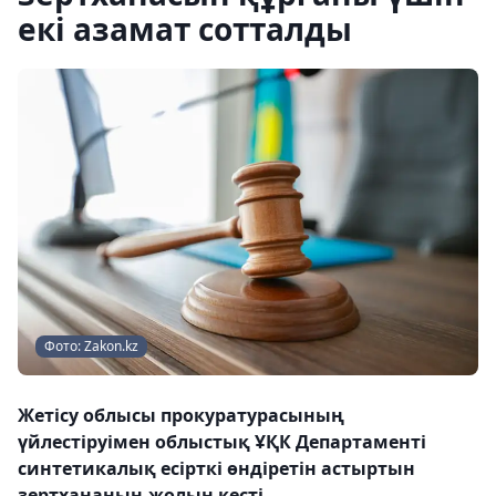
екі азамат сотталды
Фото: Zakon.kz
Жетісу облысы прокуратурасының
үйлестіруімен облыстық ҰҚК Департаменті
синтетикалық есірткі өндіретін астыртын
зертхананың жолын кесті.