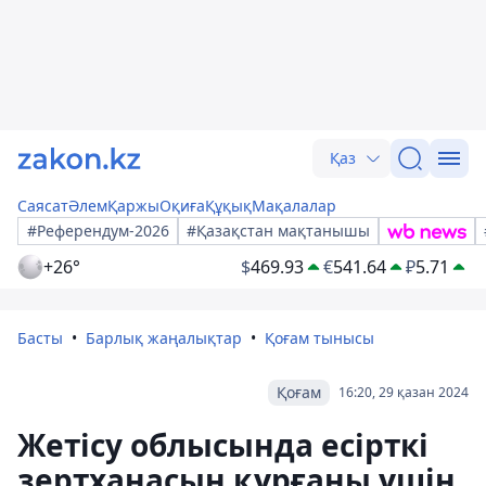
Қаз
Саясат
Әлем
Қаржы
Оқиға
Құқық
Мақалалар
#Референдум-2026
#Қазақстан мақтанышы
+26°
$
469.93
€
541.64
₽
5.71
Басты
Барлық жаңалықтар
Қоғам тынысы
Қоғам
16:20, 29 қазан 2024
Жетісу облысында есірткі
зертханасын құрғаны үшін