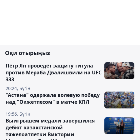
Оқи отырыңыз
Пётр Ян проведёт защиту титула
против Мераба Двалишвили на UFC
333
20:24, Бүгін
"Астана" одержала волевую победу
над "Окжетпесом" в матче КПЛ
19:56, Бүгін
Выигрышем медали завершился
дебют казахстанской
тяжелоатлетки Виктории