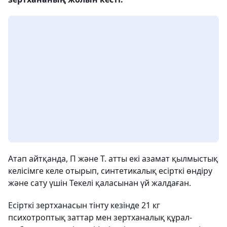
Атап айтқанда, П және Т. атты екі азамат қылмыстық
келісімге келе отырып, синтетикалық есірткі өндіру
және сату үшін Текелі қаласынан үй жалдаған.
Есірткі зертханасын тінту кезінде 21 кг
психотроптық заттар мен зертханалық құрал-