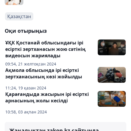
Қазақстан
Оқи отырыңыз
ҰҚК Қостанай облысындағы ірі
есірткі зертханасын жою сәтінің
видеосын жариялады
09:54, 21 желтоқсан 2024
Ақмола облысында ірі есірткі
зертханасының көзі жойылды
11:24, 19 қазан 2024
Қарағандыда жасырын ірі есірткі
арнасының жолы кесілді
10:58, 03 ақпан 2024
Жаңалықтан zakon.kz сайтында