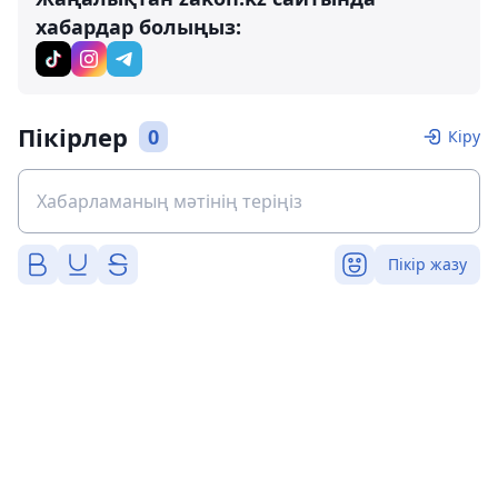
хабардар болыңыз:
Пікірлер
0
Кіру
Пікір жазу