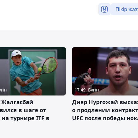
Пікір жаз
үгін
17:49, Бүгін
 Жалгасбай
Дияр Нургожай выска
вился в шаге от
о продлении контракт
 на турнире ITF в
UFC после победы но