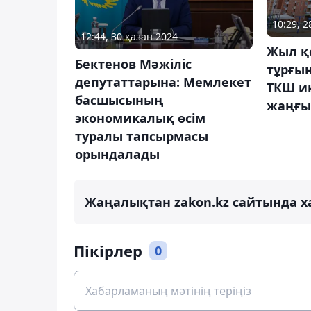
10:29, 
12:44, 30 қазан 2024
Жыл қ
Бектенов Мәжіліс
тұрғы
депутаттарына: Мемлекет
ТКШ и
басшысының
жаңғы
экономикалық өсім
туралы тапсырмасы
орындалады
Жаңалықтан zakon.kz сайтында х
Пікірлер
0