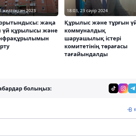
28 желтоқсан 2023
18:03, 23 сәуір 2024
орытындысы: жаңа
Құрылыс және тұрғын ү
н үй құрылысы және
коммуналдық
нфрақұрылымын
шаруашылық істері
рту
комитетінің төрағасы
тағайындалды
абардар болыңыз: