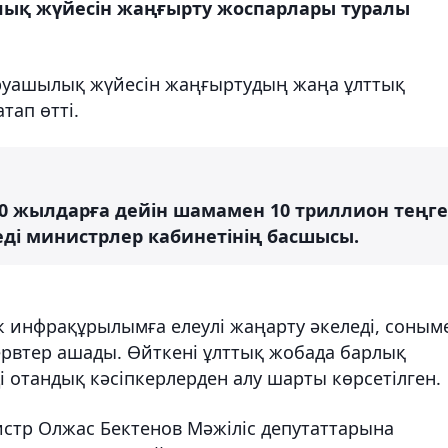
ық жүйесін жаңғырту жоспарлары туралы
руашылық жүйесін жаңғыртудың жаңа ұлттық
тап өтті.
30 жылдарға дейін шамамен 10 триллион теңге
еді министрлер кабинетінің басшысы.
 инфрақұрылымға елеулі жаңарту әкеледі, соным
ервтер ашады. Өйткені ұлттық жобада барлық
 отандық кәсіпкерлерден алу шарты көрсетілген.
стр Олжас Бектенов Мәжіліс депутаттарына