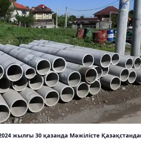
024 жылғы 30 қазанда Мәжілісте Қазақстанда