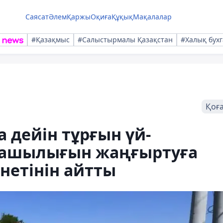
Саясат
Әлем
Қаржы
Оқиға
Құқық
Мақалалар
#Қазақмыс
#Салыстырмалы Қазақстан
#Халық бухг
Қоғ
 дейін тұрғын үй-
ашылығын жаңғыртуға
нетінін айтты