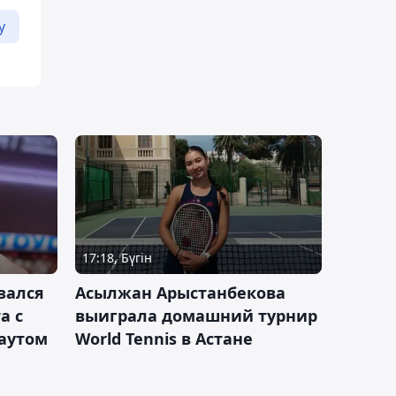
у
17:18, Бүгін
зался
Асылжан Арыстанбекова
а с
выиграла домашний турнир
каутом
World Tennis в Астане