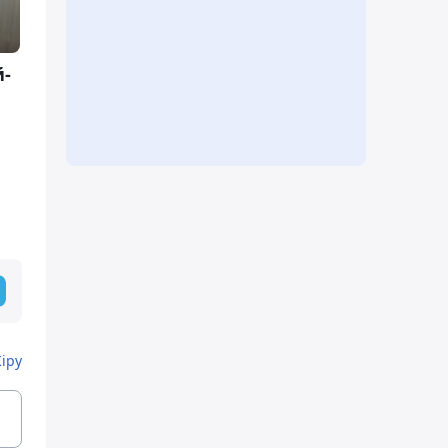
й-
Кіру