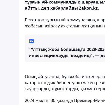
тұрғын үй-коммуналдық шаруашыл
айтты, деп хабарлайды Zakon.kz.
Бекетнов тұрғын үй-коммуналдық ша
жобасын әзірлеу аяқталып жатқанын а
"Ұлттық жоба болашақта 2029-20
инвестициялауды көздейді", — д
Оның айтуынша, бұл жоба инженерлік
қатар отандық бизнес үшін үлкен рез
тауарларды, жұмыстарды, қызметтерді
2024 жылғы 30 қазанда Премьер-Мини