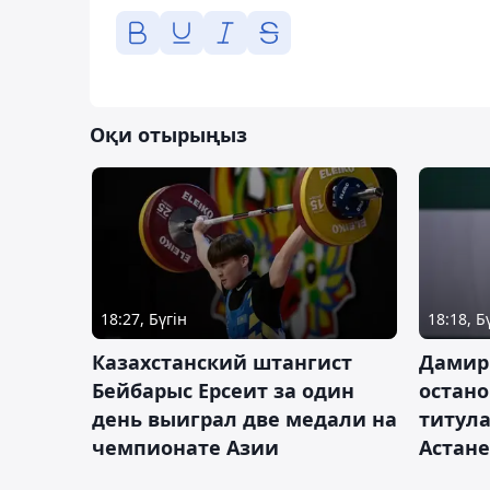
Оқи отырыңыз
18:27, Бүгін
18:18, Б
Казахстанский штангист
Дамир
Бейбарыс Ерсеит за один
остано
день выиграл две медали на
титула
чемпионате Азии
Астане