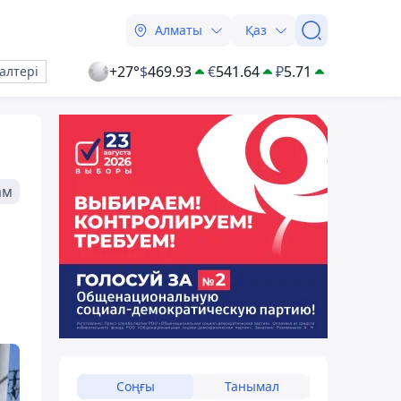
Алматы
Қаз
+27°
$
469.93
€
541.64
₽
5.71
алтері
ам
Соңғы
Танымал