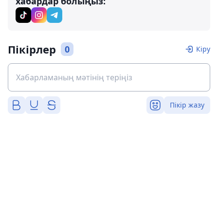
хабардар болыңыз:
Пікірлер
0
Кіру
Пікір жазу