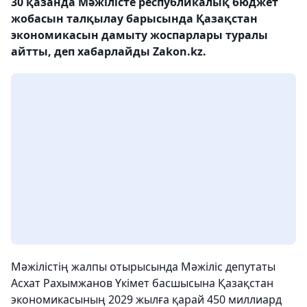
30 қазанда Мәжілісте республикалық бюджет
жобасын талқылау барысында Қазақстан
экономикасын дамыту жоспарлары туралы
айтты, деп хабарлайды Zakon.kz.
Мәжілістің жалпы отырысында Мәжіліс депутаты
Асхат Рахымжанов Үкімет басшысына Қазақстан
экономикасының 2029 жылға қарай 450 миллиард