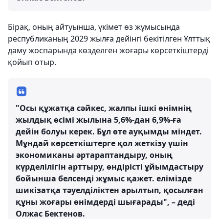
Бірақ, оның айтуынша, үкімет өз жұмысында
республиканың 2029 жылға дейінгі бекітілген Ұлттық
даму жоспарында көзделген жоғары көрсеткіштерді
қойып отыр.
"Осы құжатқа сәйкес, жалпы ішкі өнімнің
жылдық өсімі жылына 5,6%-дан 6,9%-ға
дейін болуы керек. Бұл өте ауқымды міндет.
Мұндай көрсеткіштерге қол жеткізу үшін
экономиканы әртараптандыру, оның
күрделілігін арттыру, өндірісті ұйымдастыру
бойынша белсенді жұмыс қажет. елімізде
шикізатқа тәуелділіктен арылтып, қосылған
құны жоғары өнімдерді шығарады", – деді
Олжас Бектенов.