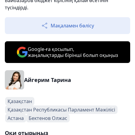
Байбазаров бюджет кірісінің қалай өсетінін
түсіндірді.
Мақаламен бөлісу
Google-ға қосылып,
жаңалықтарды бірінші болып оқыңыз
Айгерим Тарина
Қазақстан
Қазақстан Республикасы Парламент Мәжілісі
Астана
Бектенов Олжас
Оқи отырыңыз