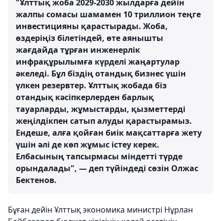
"Ұлттық жоба 2029-2030 жылдарға дейін
жалпы сомасы шамамен 10 триллион теңге
инвестицияны қарастырады. Жоба,
өздеріңіз білетіндей, өте аянышты
жағдайда тұрған инженерлік
инфрақұрылымға күрделі жаңартулар
әкеледі. Бұл біздің отандық бизнес үшін
үлкен резервтер. Ұлттық жобада біз
отандық кәсіпкерлерден барлық
тауарларды, жұмыстарды, қызметтерді
жеңілдікпен сатып алуды қарастырамыз.
Ендеше, алға қойған биік мақсаттарға жету
үшін әлі де көп жұмыс істеу керек.
Елбасының тапсырмасы міндетті түрде
орындалады", — деп түйіндеді сөзін Олжас
Бектенов.
Бұған дейін Ұлттық экономика министрі Нұрлан