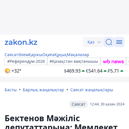
Қаз
Саясат
Әлем
Қаржы
Оқиға
Құқық
Мақалалар
#Референдум-2026
#Қазақстан мақтанышы
+32°
$
469.93
€
541.64
₽
5.71
Басты
Барлық жаңалықтар
Саясат жаңалықтары
Саясат
12:44, 30 қазан 2024
Бектенов Мәжіліс
депутаттарына: Мемлекет