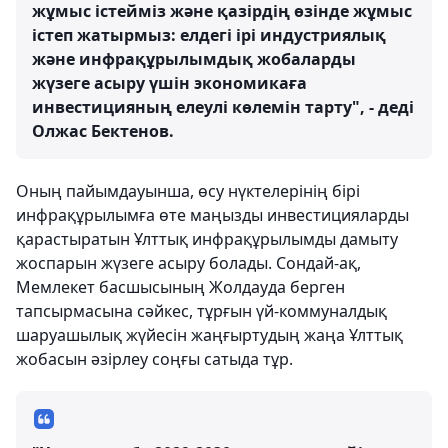
жұмыс істейміз және қазірдің өзінде жұмыс
істеп жатырмыз: елдегі ірі индустриялық
және инфрақұрылымдық жобаларды
жүзеге асыру үшін экономикаға
инвестицияның елеулі көлемін тарту", ​​- деді
Олжас Бектенов.
Оның пайымдауынша, өсу нүктелерінің бірі
инфрақұрылымға өте маңызды инвестицияларды
қарастыратын Ұлттық инфрақұрылымды дамыту
жоспарын жүзеге асыру болады. Сондай-ақ,
Мемлекет басшысының Жолдауда берген
тапсырмасына сәйкес, тұрғын үй-коммуналдық
шаруашылық жүйесін жаңғыртудың жаңа Ұлттық
жобасын әзірлеу соңғы сатыда тұр.