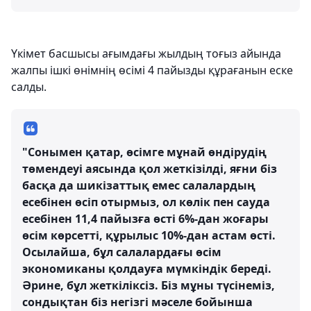
Үкімет басшысы ағымдағы жылдың тоғыз айында
жалпы ішкі өнімнің өсімі 4 пайызды құрағанын еске
салды.
"Сонымен қатар, өсімге мұнай өндірудің
төмендеуі аясында қол жеткізілді, яғни біз
басқа да шикізаттық емес салалардың
есебінен өсіп отырмыз, ол көлік пен сауда
есебінен 11,4 пайызға өсті 6%-дан жоғары
өсім көрсетті, құрылыс 10%-дан астам өсті.
Осылайша, бұл салалардағы өсім
экономиканы қолдауға мүмкіндік береді.
Әрине, бұл жеткіліксіз. Біз мұны түсінеміз,
сондықтан біз негізгі мәселе бойынша