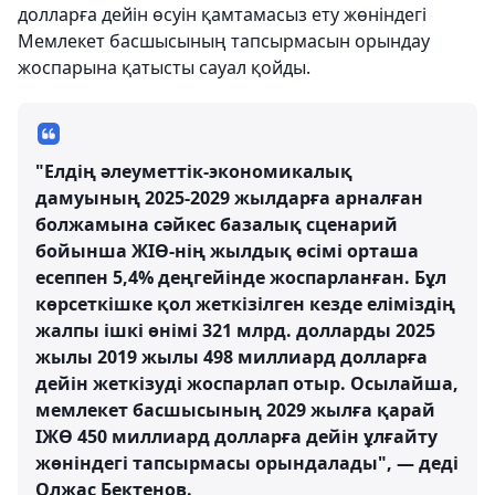
долларға дейін өсуін қамтамасыз ету жөніндегі
Мемлекет басшысының тапсырмасын орындау
жоспарына қатысты сауал қойды.
"Елдің әлеуметтік-экономикалық
дамуының 2025-2029 жылдарға арналған
болжамына сәйкес базалық сценарий
бойынша ЖІӨ-нің жылдық өсімі орташа
есеппен 5,4% деңгейінде жоспарланған. Бұл
көрсеткішке қол жеткізілген кезде еліміздің
жалпы ішкі өнімі 321 млрд. долларды 2025
жылы 2019 жылы 498 миллиард долларға
дейін жеткізуді жоспарлап отыр. Осылайша,
мемлекет басшысының 2029 жылға қарай
ІЖӨ 450 миллиард долларға дейін ұлғайту
жөніндегі тапсырмасы орындалады", — деді
Олжас Бектенов.