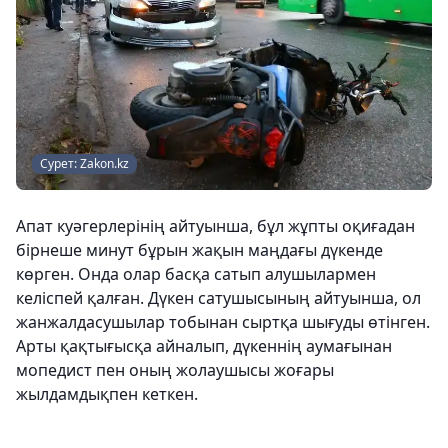
Сурет: Zakon.kz
Апат куәгерлерінің айтуынша, бұл жұпты оқиғадан
бірнеше минут бұрын жақын маңдағы дүкенде
көрген. Онда олар басқа сатып алушылармен
келіспей қалған. Дүкен сатушысының айтуынша, ол
жанжалдасушылар тобынан сыртқа шығуды өтінген.
Арты қақтығысқа айналып, дүкеннің аумағынан
мопедист пен оның жолаушысы жоғары
жылдамдықпен кеткен.