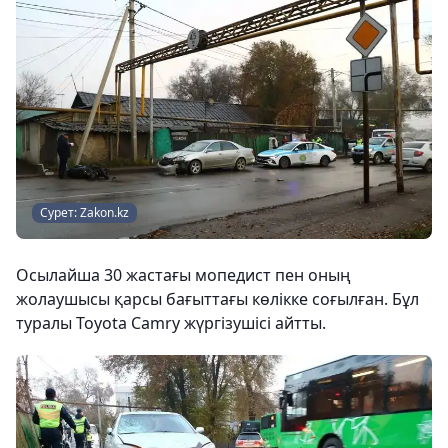
Сурет: Zakon.kz
Осылайша 30 жастағы мопедист пен оның
жолаушысы қарсы бағыттағы көлікке соғылған. Бұл
туралы Toyota Camry жүргізушісі айтты.