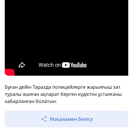
Бұған дейін Таразда полицейлерге жарылғыш зат
туралы жалған ақпарат берген күдіктіні ұсталғаны
хабарланған болатын.
Мақаламен бөлісу