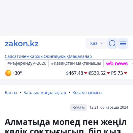
Қаз
Саясат
Әлем
Қаржы
Оқиға
Құқық
Мақалалар
#Референдум-2026
#Қазақстан мақтанышы
+30°
$
467.48
€
539.52
₽
5.73
Басты
Барлық жаңалықтар
Қоғам тынысы
Қоғам
12:21, 06 қараша 2024
Алматыда мопед пен жеңіл
көлік соқтығысып, бір қыз