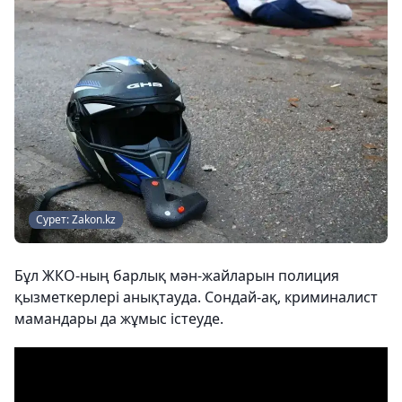
Сурет: Zakon.kz
Бұл ЖКО-ның барлық мән-жайларын полиция
қызметкерлері анықтауда. Сондай-ақ, криминалист
мамандары да жұмыс істеуде.