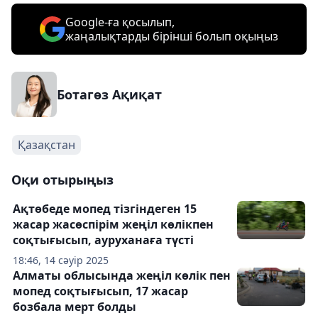
Google-ға қосылып,
жаңалықтарды бірінші болып оқыңыз
Ботагөз Ақиқат
Қазақстан
Оқи отырыңыз
Ақтөбеде мопед тізгіндеген 15
жасар жасөспірім жеңіл көлікпен
соқтығысып, ауруханаға түсті
18:46, 14 сәуір 2025
Алматы облысында жеңіл көлік пен
мопед соқтығысып, 17 жасар
бозбала мерт болды