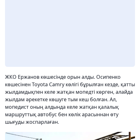
ЖКО Ержанов көшесінде орын алды. Осипенко
көшесінен Toyota Camry көлігі бұрылған кезде, қатты
жылдамдықпен келе жатқан мопедті көрген, алайда
жылдам әрекетке көшуге тым кеш болған. Ал,
мопедист оның алдында келе жатқан қалалық
маршруттық автобус бен көлік арасыннан өту
шығуды жоспарлаған.