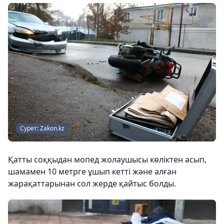
Сурет: Zakon.kz
Қатты соққыдан мопед жолаушысы көліктен асып,
шамамен 10 метрге ұшып кетті және алған
жарақаттарынан сол жерде қайтыс болды.