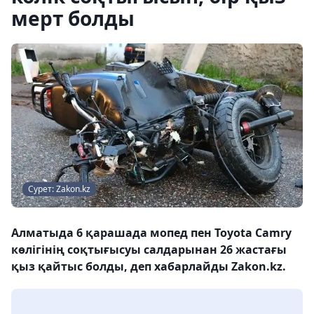
мерт болды
Сурет: Zakon.kz
Алматыда 6 қарашада мопед пен Toyota Camry
көлігінің соқтығысуы салдарынан 26 жастағы
қыз қайтыс болды, деп хабарлайды Zakon.kz.