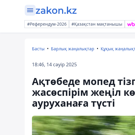
#Референдум-2026
#Қазақстан мақтанышы
Басты
Барлық жаңалықтар
Құқық жаңалық
18:46, 14 сәуір 2025
Ақтөбеде мопед тізг
жасөспірім жеңіл к
ауруханаға түсті