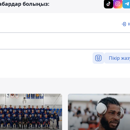
абардар болыңыз:
Пікір жаз