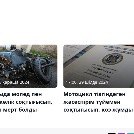
06 қараша 2024
17:00, 29 шілде 2024
ыда мопед пен
Мотоцикл тізгіндеген
көлік соқтығысып,
жасөспірім түйемен
з мерт болды
соқтығысып, көз жұмды