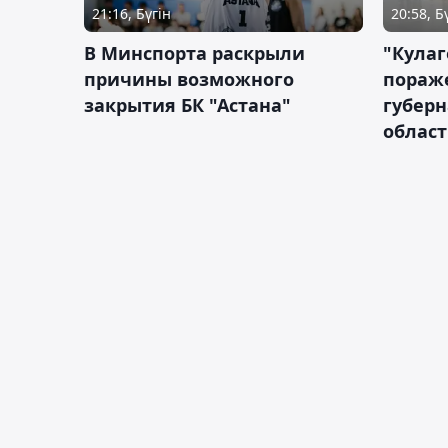
21:16, Бүгін
20:58, Б
В Минспорта раскрыли
"Кулаг
причины возможного
пораж
закрытия БК "Астана"
губерн
облас