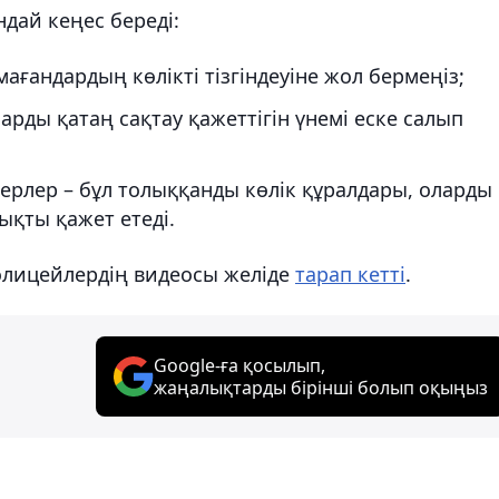
дай кеңес береді:
ағандардың көлікті тізгіндеуіне жол бермеңіз;
рды қатаң сақтау қажеттігін үнемі еске салып
терлер – бұл толыққанды көлік құралдары, оларды
ықты қажет етеді.
полицейлердің видеосы желіде
тарап кетті
.
Google-ға қосылып,
жаңалықтарды бірінші болып оқыңыз