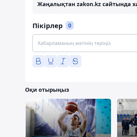
Жаңалықтан zakon.kz сайтында х
Пікірлер
0
Оқи отырыңыз