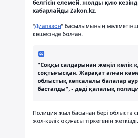
белгісін елемей, жолды қию кезінд
хабарлайды Zakon.kz.
"
Диапазон
" басылымының мәліметінше
көшесінде болған.
"Соққы салдарынан жеңіл көлік қ
соқтығысқан. Жарақат алған кәме
облыстық көпсалалы балалар аур
басталды", - деді қалалық полиц
Полиция жыл басынан бері облыста с
жол-көлік оқиғасы тіркегенін жеткізді