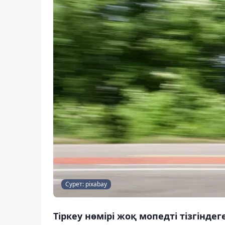
Сурет: pixabay
Тіркеу нөмірі жоқ мопедті тізгінд