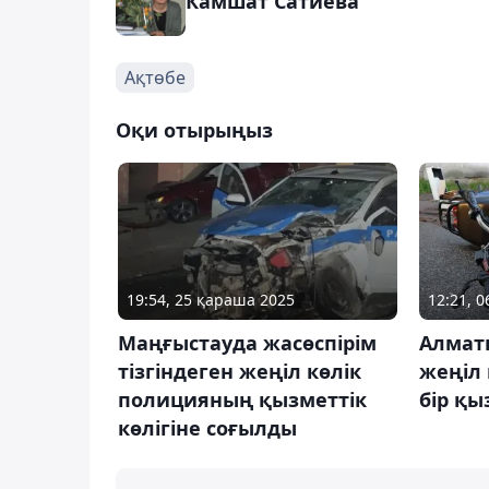
Камшат Сатиева
Ақтөбе
Оқи отырыңыз
19:54, 25 қараша 2025
12:21, 
Маңғыстауда жасөспірім
Алмат
тізгіндеген жеңіл көлік
жеңіл 
полицияның қызметтік
бір қы
көлігіне соғылды