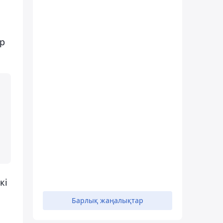
ыр
кі
Барлық жаңалықтар