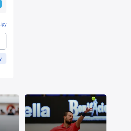
Кіру
у