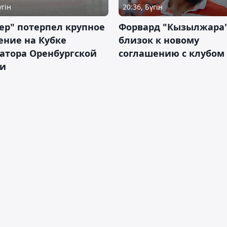
үгін
20:36, Бүгін
ер" потерпел крупное
Форвард "Кызылжара"
ение на Кубке
близок к новому
атора Оренбургской
соглашению с клубом
ти