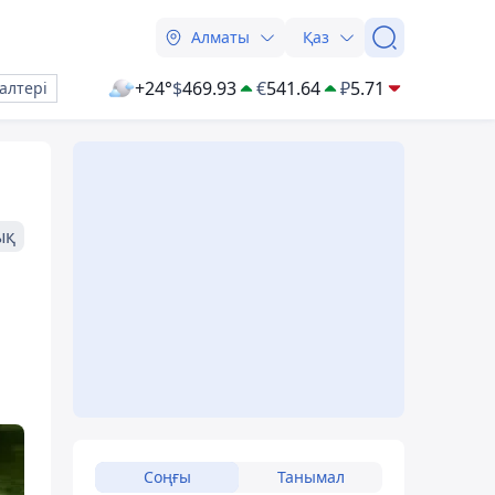
Алматы
Қаз
+24°
$
469.93
€
541.64
₽
5.71
алтері
ық
Соңғы
Танымал