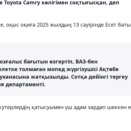
е Toyota Camry көлігімен соқтығысқан, деп
, оқыс оқиға 2025 жылдың 13 сәуірінде Есет бат
озғалыс бағытын өзгертіп, ВАЗ-бен
летке толмаған мопед жүргізушісі Ақтөбе
уханасына жатқызылды. Сотқа дейінгі тергеу
ия департаменті.
кутерлердің қатысуымен үш адам зардап шеккен е
.