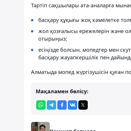
Тәртіп сақшылары ата-аналарға мынан
басқару құқығы жоқ кәмелетке толм
жол қозғалысы ережелерін және ола
отырыңыз;
есіңізде болсын, мопедтер мен ску
басқару жауапкершілік пен дайынд
Алматыда мопед жүргізушісін қуған 
Мақаламен бөлісу: