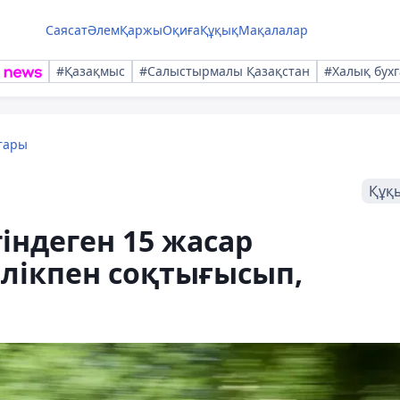
Саясат
Әлем
Қаржы
Оқиға
Құқық
Мақалалар
#Қазақмыс
#Салыстырмалы Қазақстан
#Халық бухг
тары
Құқ
індеген 15 жасар
өлікпен соқтығысып,