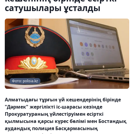
сатушылары ұсталды
Фото: polisia.kz
Алматыдағы тұрғын үй кешендерінің бірінде
"Дәрмек" жергілікті іс-шарасы кезінде
Прокуратураның үйлестіруімен есірткі
қылмысына қарсы күрес бөлімі мен Бостандық
аудандық полиция Басқармасының