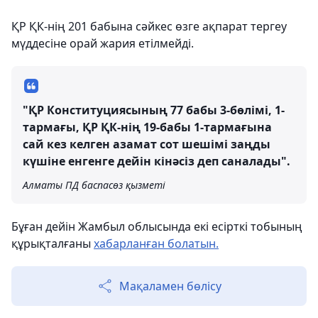
ҚР ҚК-нің 201 бабына сәйкес өзге ақпарат тергеу
мүддесіне орай жария етілмейді.
"ҚР Конституциясының 77 бабы 3-бөлімі, 1-
тармағы, ҚР ҚК-нің 19-бабы 1-тармағына
сай кез келген азамат сот шешімі заңды
күшіне енгенге дейін кінәсіз деп саналады".
Алматы ПД баспасөз қызметі
Бұған дейін Жамбыл облысында екі есірткі тобының
құрықталғаны
хабарланған болатын.
Мақаламен бөлісу