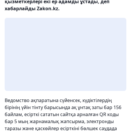
қызметкерлері екі ер адамды ұстады, деп
хабарлайды Zakon.kz.
Ведомство ақпаратына сүйенсек, күдіктілердің
бірінің үйін тінту барысында ақ ұнтақ заты бар 156
байлам, есірткі сататын сайтқа арналған QR коды
бар 5 мың жарнамалық жапсырма, электронды
таразы және қаскөйлер есірткіні бөлшек саудада