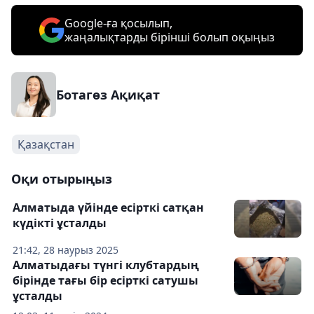
Google-ға қосылып,
жаңалықтарды бірінші болып оқыңыз
Ботагөз Ақиқат
Қазақстан
Оқи отырыңыз
Алматыда үйінде есірткі сатқан
күдікті ұсталды
21:42, 28 наурыз 2025
Алматыдағы түнгі клубтардың
бірінде тағы бір есірткі сатушы
ұсталды