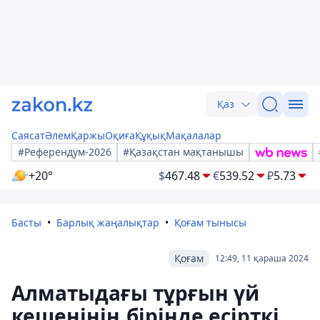
Қаз
Саясат
Әлем
Қаржы
Оқиға
Құқық
Мақалалар
#Референдум-2026
#Қазақстан мақтанышы
+20°
$
467.48
€
539.52
₽
5.73
Басты
Барлық жаңалықтар
Қоғам тынысы
Қоғам
12:49, 11 қараша 2024
Алматыдағы тұрғын үй
кешенінің бірінде есірткі