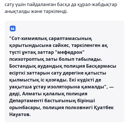
сату үшін пайдаланған басқа да құрал-жабдықтар
анықталды және тәркіленді.
"Сот-химиялық сараптамасының
қорытындысына сәйкес, тәркіленген ақ
түсті ұнтақ заттар "мефедрон"
психотроптық заты болып табылады.
Бостандық аудандық полиция Басқармасы
есірткі заттарын сату дерегіне қатысты
қылмыстық іс қозғады. Екі күдікті де
уақытша ұстау изоляторына қамалды", —
деді, Алматы қалалық полиция
Департаменті бастығының бірінші
орынбасары, полиция полковнигі Қуатбек
Науатов.