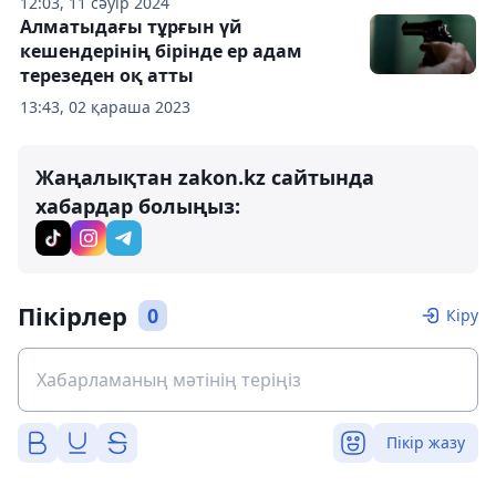
12:03, 11 сәуір 2024
Алматыдағы тұрғын үй
кешендерінің бірінде ер адам
терезеден оқ атты
13:43, 02 қараша 2023
Жаңалықтан zakon.kz сайтында
хабардар болыңыз:
Пікірлер
0
Кіру
Пікір жазу