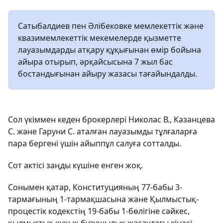
Сатыбалдиев пен Әлібековке мемлекеттік және
квазимемлекеттік мекемелерде қызметте
лауазымдарды атқару құқығынан өмір бойына
айыра отырып, әрқайсысына 7 жыл бас
бостандығынан айыру жазасы тағайындалды.
Сол үкіммен кеден брокерлері Николас В., Казанцева
С. және Гаруни С. аталған лауазымды тұлғаларға
пара бергені үшін айыппұл салуға сотталды.
Сот актісі заңды күшіне енген жоқ.
Сонымен қатар, Конституцияның 77-бабы 3-
тармағының 1-тармақшасына және Қылмыстық-
процестік кодекстің 19-бабы 1-бөлігіне сәйкес,
қылмыстық құқық бұзушылық жасаудағы кінәсі