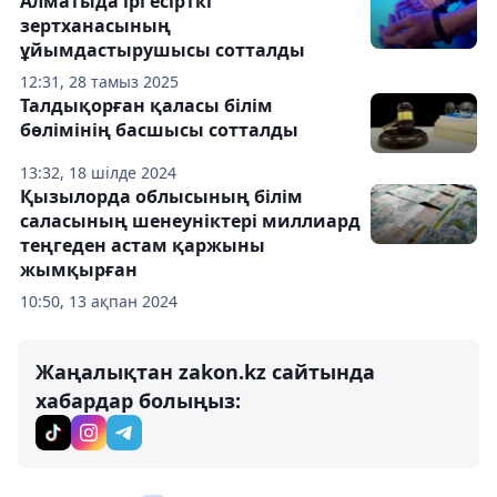
Алматыда ірі есірткі
зертханасының
ұйымдастырушысы сотталды
12:31, 28 тамыз 2025
Талдықорған қаласы білім
бөлімінің басшысы сотталды
13:32, 18 шілде 2024
Қызылорда облысының білім
саласының шенеуніктері миллиард
теңгеден астам қаржыны
жымқырған
10:50, 13 ақпан 2024
Жаңалықтан zakon.kz сайтында
хабардар болыңыз: