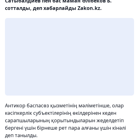
Сатыбалдиев пен бас маман Әлібеков Б.
сотталды, деп хабарлайды Zakon.kz.
Антикор баспасөз қызметінің мәліметінше, олар
кәсіпкерлік субъектілерінің өкілдерінен кеден
сарапшыларының қорытындыларын жеделдетіп
бергені үшін бірнеше рет пара алғаны үшін кінәлі
деп танылды.