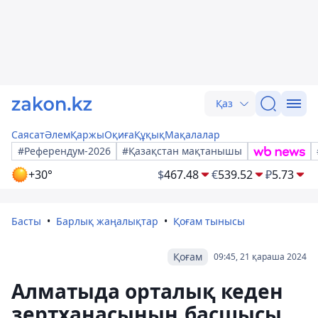
Қаз
Саясат
Әлем
Қаржы
Оқиға
Құқық
Мақалалар
#Референдум-2026
#Қазақстан мақтанышы
+30°
$
467.48
€
539.52
₽
5.73
Басты
Барлық жаңалықтар
Қоғам тынысы
Қоғам
09:45, 21 қараша 2024
Алматыда орталық кеден
зертханасының басшысы