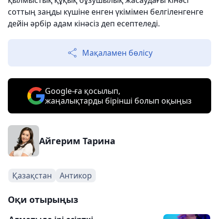
соттың заңды күшіне енген үкімімен белгіленгенге
дейін әрбір адам кінәсіз деп есептеледі.
Мақаламен бөлісу
Google-ға қосылып,
жаңалықтарды бірінші болып оқыңыз
Айгерим Тарина
Қазақстан
Антикор
Оқи отырыңыз