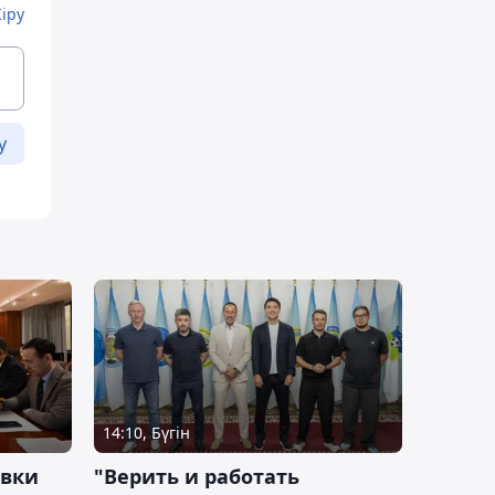
Кіру
у
14:10, Бүгін
овки
"Верить и работать