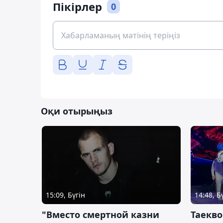
Пікірлер
0
Оқи отырыңыз
15:09, Бүгін
14:48, Б
"Вместо смертной казни
Таекво