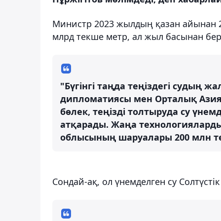
Министр 2023 жылдың қазан айынан 20
млрд текше метр, ал жыл басынан бері 
"Бүгінгі таңда теңіздегі судың ж
дипломатиясы мен Орталық Азияд
бөлек, теңізді толтыруда су үне
атқарады. Жаңа технологияларды
облысының шаруалары 200 млн тек
Сондай-ақ, ол үнемделген су Солтүстік