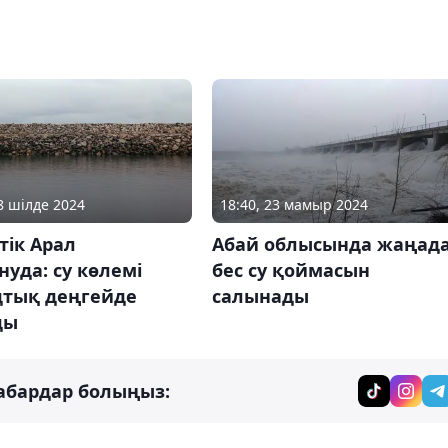
18 шілде 2024
18:40, 23 мамыр 2024
тік Арал
Абай облысында жаңад
уда: су көлемі
бес су қоймасын
дтық деңгейде
салынады
ды
абардар болыңыз: