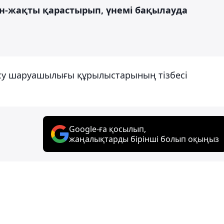
ан-жақты қарастырып, үнемі бақылауда
к су шаруашылығы құрылыстарының тізбесі
Google-ға қосылып,
жаңалықтарды бірінші болып оқыңыз