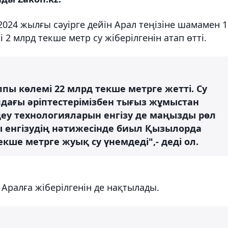
24 жылғы сәуірге дейін Арал теңізіне шамамен 1
2 млрд текше метр су жіберілгенін атап өтті.
алпы көлемі 22 млрд текше метрге жетті. Су
ағы әріптестерімізбен тығыз жұмыстан
мдеу технологияларын енгізу де маңызды рөл
 енгізудің нәтижесінде биыл Қызылорда
ше метрге жуық су үнемдеді",- деді ол.
 Аралға жіберілгенін де нақтылады.