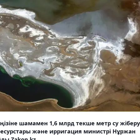
еңізіне шамамен 1,6 млрд текше метр су жіберу
ресурстары және ирригация министрі Нұржан
ды Zakon.kz.