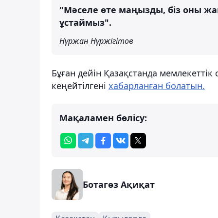
"Мәселе өте маңызды, біз оны ж
ұстаймыз".
Нұржан Нұржігітов
Бұған дейін Қазақстанда мемлекетті
кеңейтілгені
хабарланған болатын.
Мақаламен бөлісу:
Ботагөз Ақиқат