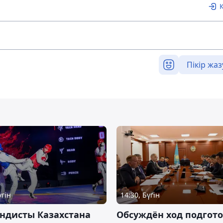
Пікір жаз
үгін
14:30, Бүгін
ндисты Казахстана
Обсуждён ход подгот