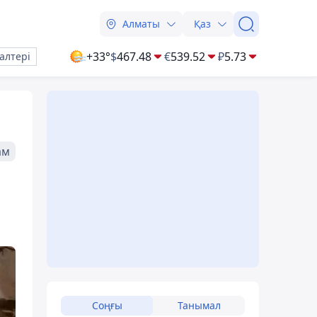
Алматы
Қаз
+33°
$
467.48
€
539.52
₽
5.73
алтері
ам
н
Соңғы
Танымал