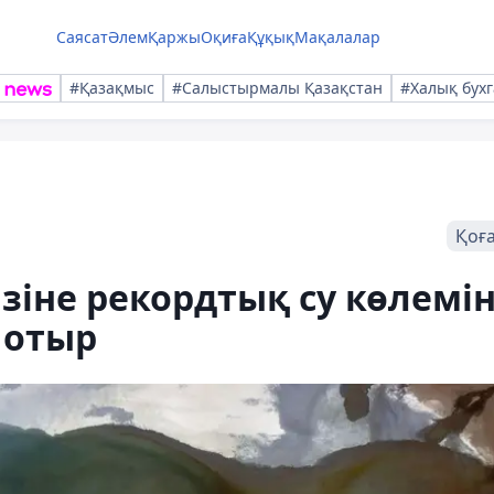
Саясат
Әлем
Қаржы
Оқиға
Құқық
Мақалалар
#Қазақмыс
#Салыстырмалы Қазақстан
#Халық бухг
Қоғ
зіне рекордтық су көлемі
 отыр