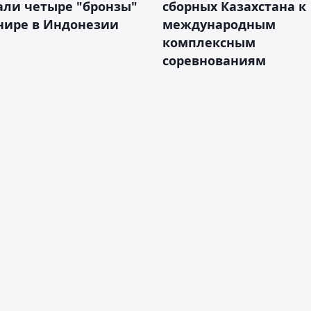
али четыре "бронзы"
сборных Казахстана к
нире в Индонезии
международным
комплексным
соревнованиям