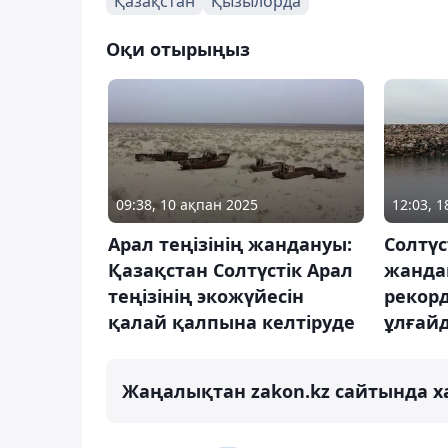
Қазақстан
Қызылорда
Оқи отырыңыз
09:38, 10 ақпан 2025
12:03, 
Арал теңізінің жандануы:
Солтүс
Қазақстан Солтүстік Арал
жандан
теңізінің экожүйесін
рекор
қалай қалпына келтіруде
ұлғай
Жаңалықтан zakon.kz сайтында х