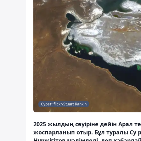
Сурет: flickr/Stuart Rankin
2025 жылдың сәуіріне дейін Арал т
жоспарланып отыр. Бұл туралы Су 
Нұржігітов мәлімдеді, деп хабарлай