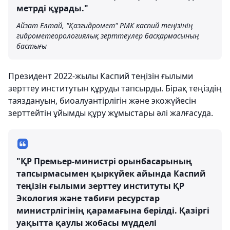
метрді құрады."
Айзат Елтай, "Қазгидромет" РМК каспий теңізінің
гидрометеорологиялық зерттеулер басқармасының
бастығы
Президент 2022-жылы Каспий теңізін ғылыми
зерттеу институтын құруды тапсырды. Бірақ теңіздің
таяздануын, биоалуантірлігін және экожүйесін
зерттейтін ұйымды құру жұмыстары әлі жалғасуда.
"ҚР Премьер-министрі орынбасарының
тапсырмасымен қыркүйек айында Каспий
теңізін ғылыми зерттеу институты ҚР
Экология және табиғи ресурстар
министрлігінің қарамағына берілді. Қазіргі
уақытта қаулы жобасы мүдделі