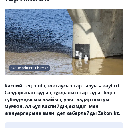
Фото: primeminister.kz
Каспий теңізінің тоқтаусыз тартылуы – қауіпті.
Салдарынан судың тұздылығы артады. Теңіз
түбінде қысым азайып, улы газдар шығуы
мүмкін. Ал бұл Каспийдің өсімдігі мен
жануарларына зиян, деп хабарлайды Zakon.kz.