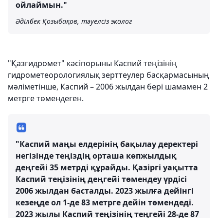
ойлаймын."
Әділбек Қозыбақов, тәуелсіз эколог
"Қазгидромет" кәсіпорыны Каспий теңізінің
гидрометеорологиялық зерттеулер басқармасының
мәліметінше, Каспий – 2006 жылдан бері шамамен 2
метрге төмендеген.
"Каспий маңы елдерінің бақылау деректері
негізінде теңіздің орташа көпжылдық
деңгейі 35 метрді құрайды. Қазіргі уақытта
Каспий теңізінің деңгейі төмендеу үрдісі
2006 жылдан басталды. 2023 жылға дейінгі
кезеңде ол 1-де 83 метрге дейін төмендеді.
2023 жылы Каспий теңізінің теңгейі 28-де 87