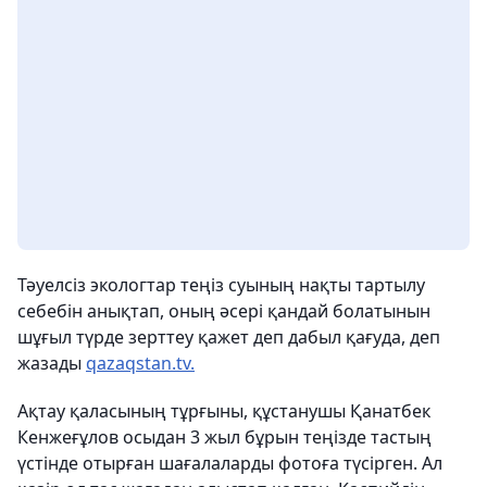
Тәуелсіз экологтар теңіз суының нақты тартылу
себебін анықтап, оның әсері қандай болатынын
шұғыл түрде зерттеу қажет деп дабыл қағуда, деп
жазады
qazaqstan.tv.
Ақтау қаласының тұрғыны, құстанушы Қанатбек
Кенжеғұлов осыдан 3 жыл бұрын теңізде тастың
үстінде отырған шағалаларды фотоға түсірген. Ал