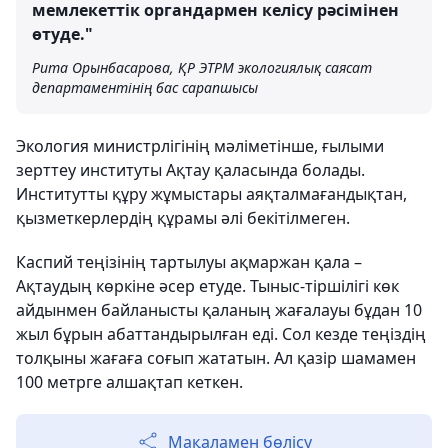
мемлекеттік органдармен келісу рәсімінен
өтуде."
Рита Орынбасарова, ҚР ЭТРМ экологиялық саясат
департаментінің бас сарапшысы
Экология министрлігінің мәліметінше, ғылыми
зерттеу институты Ақтау қаласында болады.
Институтты құру жұмыстары аяқталмағандықтан,
қызметкерлердің құрамы әлі бекітілмеген.
Каспий теңізінің тартылуы ақмаржан қала –
Ақтаудың көркіне әсер етуде. Тыныс-тіршілігі көк
айдынмен байланысты қаланың жағалауы бұдан 10
жыл бұрын абаттандырылған еді. Сол кезде теңіздің
толқыны жағаға соғып жататын. Ал қазір шамамен
100 метрге алшақтап кеткен.
Мақаламен бөлісу