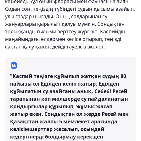
көбейеді. Бұл оның флорасы мен фаунасына зиян.
Содан соң, теңіздің түбіндегі судың қысымы азайып,
улы газдар шығады. Оның салдарынан су
жануарлары қырылып қалуы мүмкін. Сондықтан
толыққанды ғылыми зерттеу жүргізіп, Каспийдің
маңайындағы елдермен келісе отырып, теңізді
сақтап қалу қажет, дейді тәуелсіз эколог.
"Каспий теңізге құйылып жатқан судың 80
пайызы ол Еділден келіп жатыр. Еділден
құйылатын су азайғаны анық. Себебі Ресей
тарапынан көп мөлшерде су пайдаланатын
қондырғылар құрылып, жұмыс жасап
жатыр екен. Сондықтан ол жерде Ресей мен
Қазақстан жалпы 5 мемлекет арасында
келісімшарттар жасалып, осындай
кедергілерді болдырмау керек деп