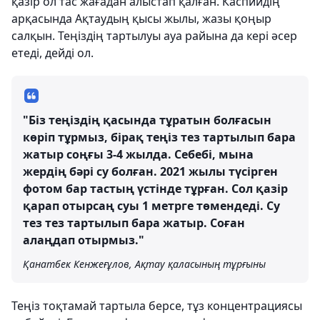
қазір ол тас жағадан алыстап қалған. Каспийдің
арқасында Ақтаудың қысы жылы, жазы қоңыр
салқын. Теңіздің тартылуы ауа райына да кері әсер
етеді, дейді ол.
"Біз теңіздің қасында тұратын болғасын
көріп тұрмыз, бірақ теңіз тез тартылып бара
жатыр соңғы 3-4 жылда. Себебі, мына
жердің бәрі су болған. 2021 жылы түсірген
фотом бар тастың үстінде тұрған. Сол қазір
қарап отырсаң суы 1 метрге төмендеді. Су
тез тез тартылып бара жатыр. Соған
алаңдап отырмыз."
Қанатбек Кенжеғұлов, Ақтау қаласының тұрғыны
Теңіз тоқтамай тартыла берсе, тұз концентрациясы