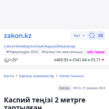
Қаз
Саясат
Әлем
Қаржы
Оқиға
Құқық
Мақалалар
#Референдум-2026
#Қазақстан мақтанышы
+25°
$
469.93
€
541.64
₽
5.71
Басты
Барлық жаңалықтар
Қоғам тынысы
Қоғам
09:23, 27 қараша 2024
Каспий теңізі 2 метрге
тартылған