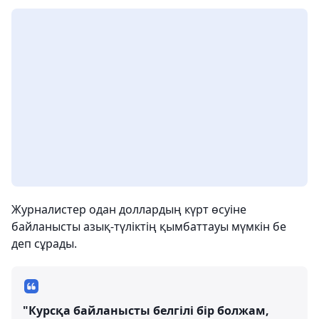
Журналистер одан доллардың күрт өсуіне
байланысты азық-түліктің қымбаттауы мүмкін бе
деп сұрады.
"Курсқа байланысты белгілі бір болжам,