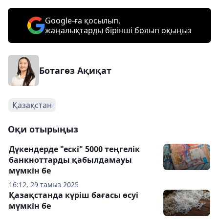
Google-ға қосылып,
жаңалықтарды бірінші болып оқыңыз
Ботагөз Ақиқат
Қазақстан
Оқи отырыңыз
Дүкендерде "ескі" 5000 теңгелік
банкноттарды қабылдамауы
мүмкін бе
16:12, 29 тамыз 2025
Қазақстанда күріш бағасы өсуі
мүмкін бе