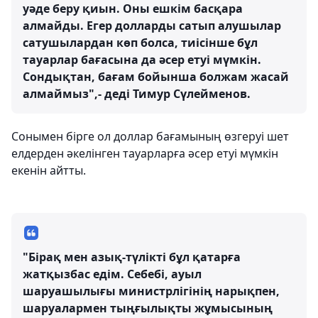
уәде беру қиын. Оны ешкім басқара
алмайды. Егер долларды сатып алушылар
сатушылардан көп болса, тиісінше бұл
тауарлар бағасына да әсер етуі мүмкін.
Сондықтан, бағам бойынша болжам жасай
алмаймыз",- деді Тимур Сүлейменов.
Сонымен бірге ол доллар бағамының өзгеруі шет
елдерден әкелінген тауарларға әсер етуі мүмкін
екенін айтты.
"Бірақ мен азық-түлікті бұл қатарға
жатқызбас едім. Себебі, ауыл
шаруашылығы министрлігінің нарықпен,
шаруалармен тыңғылықты жұмысының