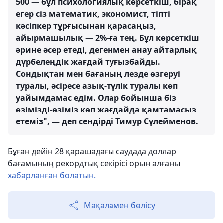
500 — бұл психологиялық көрсеткіш, бірақ
егер сіз математик, экономист, тіпті
кәсіпкер тұрғысынан қарасаңыз,
айырмашылық — 2%-ға тең. Бұл көрсеткіш
әрине әсер етеді, дегенмен анау айтарлық
дүрбелеңдік жағдай туғызбайды.
Сондықтан мен бағаның лезде өзгеруі
туралы, әсіресе азық-түлік туралы көп
уайымдамас едім. Олар бойынша біз
өзімізді-өзіміз көп жағдайда қамтамасыз
етеміз", — деп сендірді Тимур Сүлейменов.
Бұған дейін 28 қарашадағы саудада доллар
бағамының рекордтық секірісі орын алғаны
хабарланған болатын.
Мақаламен бөлісу