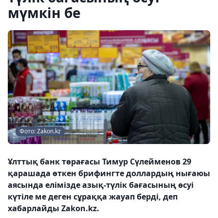
мүмкін бе
Фото: Zakon.kz
Ұлттық банк төрағасы Тимур Сүлейменов 29
қарашада өткен брифингте доллардың нығаюы
аясында елімізде азық-түлік бағасының өсуі
күтіле ме деген сұраққа жауап берді, деп
хабарлайды Zakon.kz.