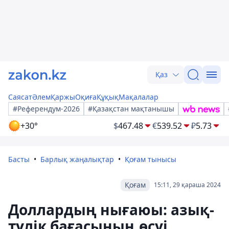
Қаз
Саясат
Әлем
Қаржы
Оқиға
Құқық
Мақалалар
#Референдум-2026
#Қазақстан мақтанышы
+30°
$
467.48
€
539.52
₽
5.73
Басты
Барлық жаңалықтар
Қоғам тынысы
Қоғам
15:11, 29 қараша 2024
Доллардың нығаюы: азық-
түлік бағасының өсуі