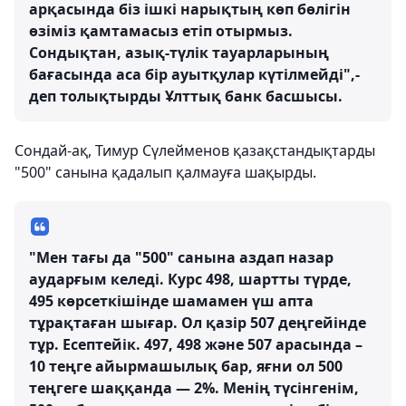
арқасында біз ішкі нарықтың көп бөлігін
өзіміз қамтамасыз етіп отырмыз.
Сондықтан, азық-түлік тауарларының
бағасында аса бір ауытқулар күтілмейді",-
деп толықтырды Ұлттық банк басшысы.
Сондай-ақ, Тимур Сүлейменов қазақстандықтарды
"500" санына қадалып қалмауға шақырды.
"Мен тағы да "500" санына аздап назар
аударғым келеді. Курс 498, шартты түрде,
495 көрсеткішінде шамамен үш апта
тұрақтаған шығар. Ол қазір 507 деңгейінде
тұр. Есептейік. 497, 498 және 507 арасында –
10 теңге айырмашылық бар, яғни ол 500
теңгеге шаққанда — 2%. Менің түсінгенім,