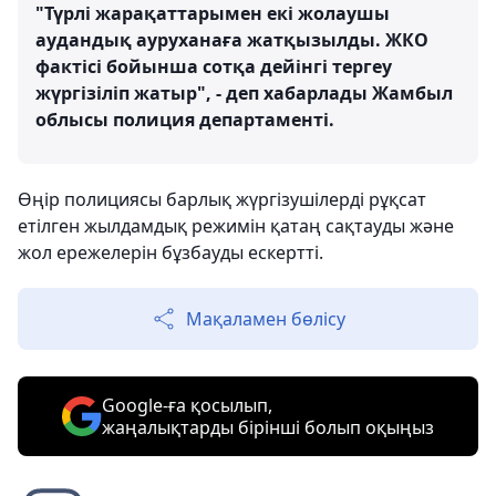
"Түрлі жарақаттарымен екі жолаушы
аудандық ауруханаға жатқызылды. ЖКО
фактісі бойынша сотқа дейінгі тергеу
жүргізіліп жатыр", - деп хабарлады Жамбыл
облысы полиция департаменті.
Өңір полициясы барлық жүргізушілерді рұқсат
етілген жылдамдық режимін қатаң сақтауды және
жол ережелерін бұзбауды ескертті.
Мақаламен бөлісу
Google-ға қосылып,
жаңалықтарды бірінші болып оқыңыз