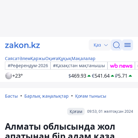
Қаз
Саясат
Әлем
Қаржы
Оқиға
Құқық
Мақалалар
#Референдум-2026
#Қазақстан мақтанышы
+23°
$
469.93
€
541.64
₽
5.71
Басты
Барлық жаңалықтар
Қоғам тынысы
Қоғам
09:53, 01 желтоқсан 2024
Алматы облысында жол
апатынан бір адам қаза