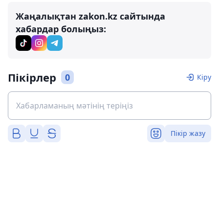
Жаңалықтан zakon.kz сайтында
хабардар болыңыз:
Пікірлер
0
Кіру
Пікір жазу