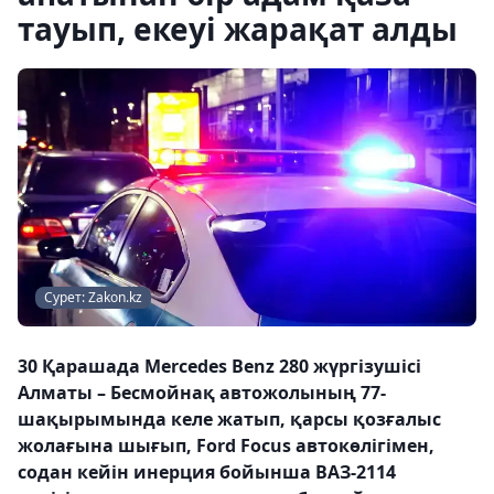
тауып, екеуі жарақат алды
Сурет: Zakon.kz
30 Қарашада Mercedes Benz 280 жүргізушісі
Алматы – Бесмойнақ автожолының 77-
шақырымында келе жатып, қарсы қозғалыс
жолағына шығып, Ford Focus автокөлігімен,
содан кейін инерция бойынша ВАЗ-2114