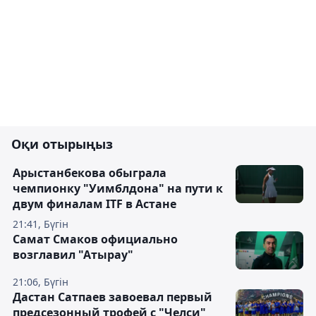
Оқи отырыңыз
Арыстанбекова обыграла
чемпионку "Уимблдона" на пути к
двум финалам ITF в Астане
21:41, Бүгін
Самат Смаков официально
возглавил "Атырау"
21:06, Бүгін
Дастан Сатпаев завоевал первый
предсезонный трофей с "Челси"