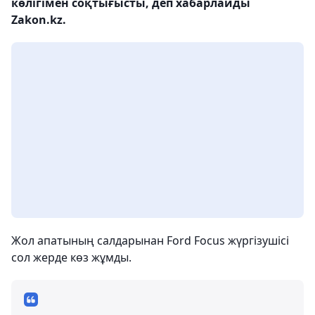
көлігімен соқтығысты, деп хабарлайды
Zakon.kz.
Жол апатының салдарынан Ford Focus жүргізушісі
сол жерде көз жұмды.