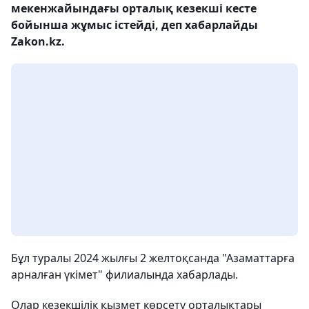
мекенжайындағы орталық кезекші кесте
бойынша жұмыс істейді, деп хабарлайды
Zakon.kz.
Бұл туралы 2024 жылғы 2 желтоқсанда "Азаматтарға
арналған үкімет" филиалында хабарлады.
Олар кезекшілік қызмет көрсету орталықтары