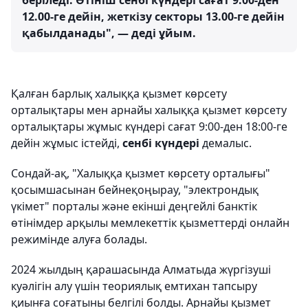
беріледі. Өтініш сенбі күндері сағат 9.00-ден
12.00-ге дейін, жеткізу секторы 13.00-ге дейін
қабылданады", — деді ұйым.
Қалған барлық халыққа қызмет көрсету
орталықтары мен арнайы халыққа қызмет көрсету
орталықтары жұмыс күндері сағат 9:00-ден 18:00-ге
дейін жұмыс істейді,
сенбі күндері
демалыс.
Сондай-ақ, "Халыққа қызмет көрсету орталығы"
қосымшасынан бейнеқоңырау, "электрондық
үкімет" порталы және екінші деңгейлі банктік
өтінімдер арқылы мемлекеттік қызметтерді онлайн
режимінде алуға болады.
2024 жылдың қарашасында Алматыда жүргізуші
куәлігін алу үшін теориялық емтихан тапсыру
қиынға соғатыны белгілі болды. Арнайы қызмет