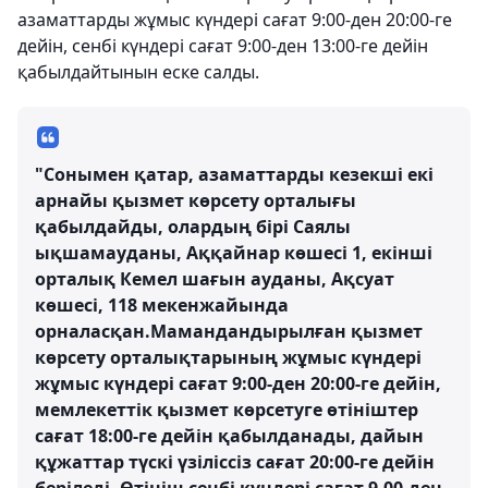
азаматтарды жұмыс күндері сағат 9:00-ден 20:00-ге
дейін, сенбі күндері сағат 9:00-ден 13:00-ге дейін
қабылдайтынын еске салды.
"Сонымен қатар, азаматтарды кезекші екі
арнайы қызмет көрсету орталығы
қабылдайды, олардың бірі Саялы
ықшамауданы, Аққайнар көшесі 1, екінші
орталық Кемел шағын ауданы, Ақсуат
көшесі, 118 мекенжайында
орналасқан.Мамандандырылған қызмет
көрсету орталықтарының жұмыс күндері
жұмыс күндері сағат 9:00-ден 20:00-ге дейін,
мемлекеттік қызмет көрсетуге өтініштер
сағат 18:00-ге дейін қабылданады, дайын
құжаттар түскі үзіліссіз сағат 20:00-ге дейін