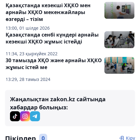
Қазақстанда кезекші ХҚКО мен
арнайы ХҚКО мекенжайлары
өзгерді – тізім
13:00, 01 шілде 2026
Қазақстанда сенбі күндері арнайы
кезекші ХҚКО жұмыс істейді
11:34, 23 қыркүйек 2022
30 тамызда ХҚО және арнайы ХҚКО
жұмыс істей ме
13:29, 28 тамыз 2024
Жаңалықтан zakon.kz сайтында
хабардар болыңыз:
Пікірлер
0
Кіру