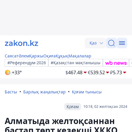
Қаз
Саясат
Әлем
Қаржы
Оқиға
Құқық
Мақалалар
#Референдум-2026
#Қазақстан мақтанышы
+33°
$
467.48
€
539.52
₽
5.73
Басты
Барлық жаңалықтар
Қоғам тынысы
Қоғам
10:18, 02 желтоқсан 2024
Алматыда желтоқсаннан
бастап төрт кезекші ХҚКО