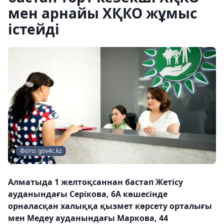
мен арнайы ХҚКО жұмыс
істейді
Фото: gov4c.kz
Алматыда 1 желтоқсаннан бастап Жетісу
ауданындағы Серікова, 6А көшесінде
орналасқан халыққа қызмет көрсету орталығы
мен Медеу ауданындағы Маркова, 44