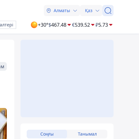
Алматы
Қаз
+30°
$
467.48
€
539.52
₽
5.73
алтері
ам
Соңғы
Танымал