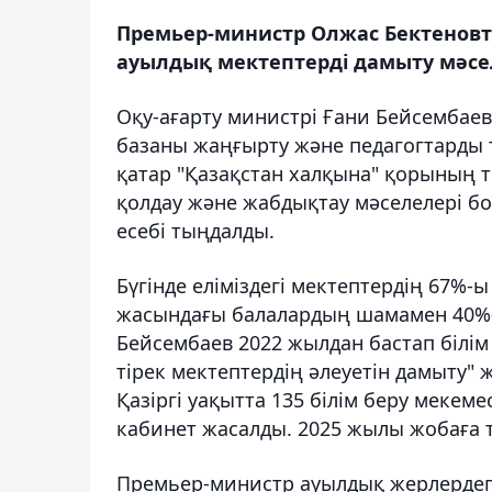
Премьер-министр Олжас Бектеновт
ауылдық мектептерді дамыту мәсе
Оқу-ағарту министрі Ғани Бейсембаев
базаны жаңғырту және педагогтарды
қатар "Қазақстан халқына" қорының 
қолдау және жабдықтау мәселелері бо
есебі тыңдалды.
Бүгінде еліміздегі мектептердің 67%-
жасындағы балалардың шамамен 40%-ы
Бейсембаев 2022 жылдан бастап білім
тірек мектептердің әлеуетін дамыту
Қазіргі уақытта 135 білім беру мекем
кабинет жасалды. 2025 жылы жобаға 
Премьер-министр ауылдық жерлердегі 