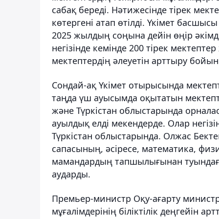
сабақ береді. Нәтижесінде тірек мект
көтергені атап өтілді. Үкімет басшысы
2025 жылдың соңына дейін өңір әкімд
негізінде кемінде 200 тірек мектепте
мектептердің әлеуетін арттыру бойы
Сондай-ақ Үкімет отырысында мектепт
таңда үш ауысымда оқытатын мектепт
және Түркістан облыстарында орналас
ауылдық елді мекендерде. Олар негіз
Түркістан облыстарында. Олжас Бекте
сапасының, әсіресе, математика, физи
мамандардың тапшылығынан туындағ
аударды.
Премьер-министр Оқу-ағарту министрл
мұғалімдерінің біліктілік деңгейін 