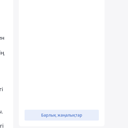
ен
ің
гі
ы.
Барлық жаңалықтар
гі