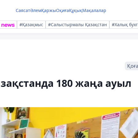
Саясат
Әлем
Қаржы
Оқиға
Құқық
Мақалалар
#Қазақмыс
#Салыстырмалы Қазақстан
#Халық бухг
Қоғ
азақстанда 180 жаңа ауыл