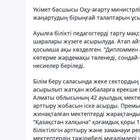
Үкімет басшысы Оқу-ағарту министрлі
жаңартудың бірыңғай талаптарын ұс
Ауылға білікті педагогтерді тарту ма
шаралары жүзеге асырылуда. Атап ай
қосымша ақы көзделген. "Дипломмен 
көтерме жәрдемақы төленеді, сондай-а
несиелер беріледі.
Білім беру саласында жеке сектордың
асырылып жатқан жобаларға ерекше н
Алматы облысының 42 ауылдық мектеб
арттыру жобасын іске асырды. Премь
жинақталған мектептерді жарақтандыр
"Қазақстан халқына" қоғамдық қоры 1 
біліктілігін арттыру және заманауи р
мектептердің тәжірибелі мұғалімдері