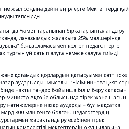
гіне жыл соңына дейін өңірлерге Мектептерді қай
ынуды тапсырды.
қсатында Үкімет тарапынан бірқатар ынталандыру
тқанда, лауазымдық жалақыға 25% мөлшерінде
ауылға" бағдарламасымен келген педагогтерге
қ тұрғын үй сатып алуға немесе салуға тиімді
 және қоғамдық қорлардың қатысуымен сәтті іске
азар аударылды. Мысалы, "Білім-инновация" қор
інде нақты пәндер бойынша білім беру сапасын
ер-министр Ақтөбе облысында тірек және шағын
у нәтижелеріне назар аударды – бұл мақсатқа
млрд 800 млн теңге бөлген. Педагогтердің
есурстармен жарақтандыру есебінен тірек
 шағын комплектілі мектептердің оқушыларына