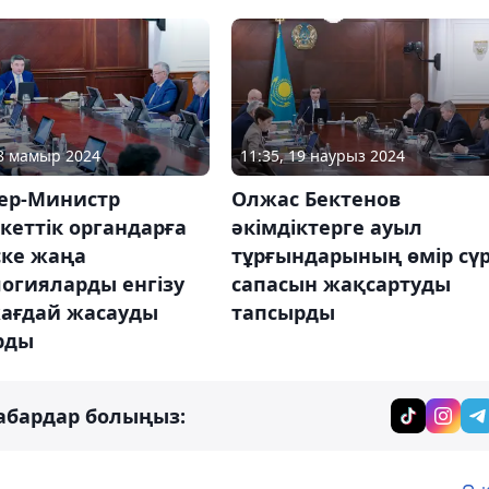
28 мамыр 2024
11:35, 19 наурыз 2024
ер-Министр
Олжас Бектенов
кеттік органдарға
әкімдіктерге ауыл
ске жаңа
тұрғындарының өмір сү
огияларды енгізу
сапасын жақсартуды
жағдай жасауды
тапсырды
рды
абардар болыңыз: