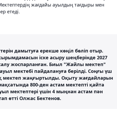
 Мектептердің жағдайы ауылдың тағдыры мен
р етеді.
ерін дамытуға ерекше көңіл бөліп отыр.
ырымдамасын іске асыру шеңберінде 2027
 салу жоспарланған. Биыл "Жайлы мектеп"
 ауыл мектебі пайдалануға берілді. Соңғы үш
қ мектеп жаңғыртылды. Оқыту жағдайларын
ақсатында 800-ден астам мектепті қайта
ауыл мектептері үшін 4 мыңнан астам пән
ап өтті Олжас Бектенов.