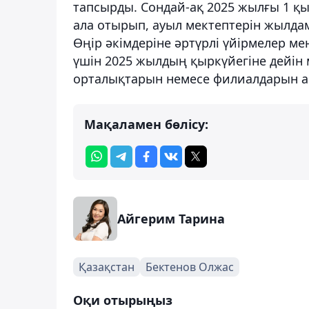
тапсырды. Сондай-ақ 2025 жылғы 1 қы
ала отырып, ауыл мектептерін жылда
Өңір әкімдеріне әртүрлі үйірмелер м
үшін 2025 жылдың қыркүйегіне дейін
орталықтарын немесе филиалдарын аш
Мақаламен бөлісу:
Айгерим Тарина
Қазақстан
Бектенов Олжас
Оқи отырыңыз