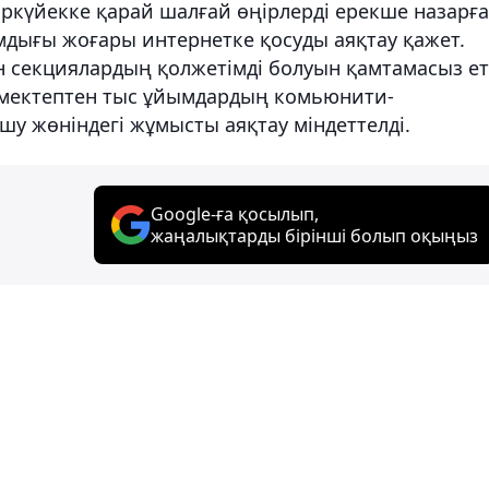
ркүйекке қарай шалғай өңірлерді ерекше назарға
мдығы жоғары интернетке қосуды аяқтау қажет.
ен секциялардың қолжетімді болуын қамтамасыз ет
 мектептен тыс ұйымдардың комьюнити-
у жөніндегі жұмысты аяқтау міндеттелді.
Google-ға қосылып,
жаңалықтарды бірінші болып оқыңыз