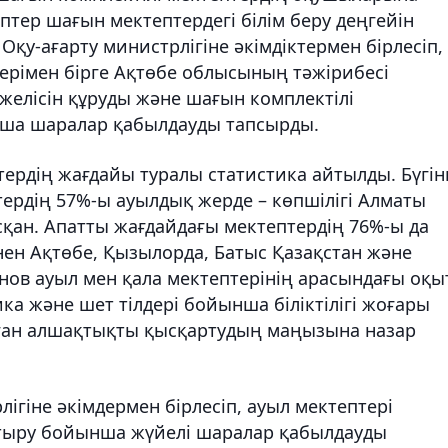
ептер шағын мектептердегі білім беру деңгейін
 Оқу-ағарту министрлігіне әкімдіктермен бірлесіп,
ерімен бірге Ақтөбе облысының тәжірибесі
р желісін құруды және шағын комплектілі
нша шаралар қабылдауды тапсырды.
ердің жағдайы туралы статистика айтылды. Бүгін
ердің 57%-ы ауылдық жерде – көпшілігі Алматы
қан. Апатты жағдайдағы мектептердің 76%-ы да
інен Ақтөбе, Қызылорда, Батыс Қазақстан және
нов ауыл мен қала мектептерінің арасындағы оқы
ка және шет тілдері бойынша біліктілігі жоғары
ан алшақтықты қысқартудың маңызына назар
ігіне әкімдермен бірлесіп, ауыл мектептері
арттыру бойынша жүйелі шаралар қабылдауды