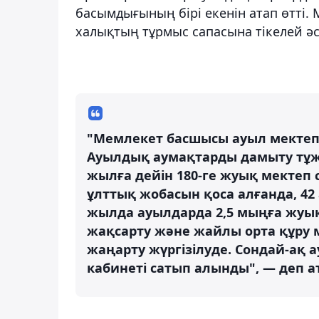
басымдығының бірі екенін атап өтті.
халықтың тұрмыс сапасына тікелей әсе
"Мемлекет басшысы ауыл мектепт
Ауылдық аумақтарды дамыту тұж
жылға дейін 180-ге жуық мектеп
ұлттық жобасын қоса алғанда, 42
жылда ауылдарда 2,5 мыңға жуы
жақсарту және жайлы орта құру м
жаңарту жүргізілуде. Сондай-ақ 
кабинеті сатып алынды", — деп ат