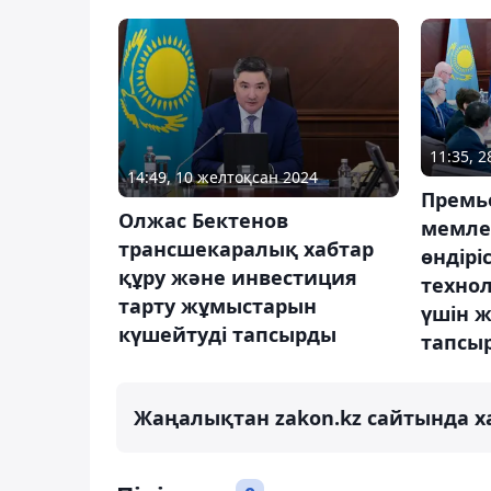
11:35, 
14:49, 10 желтоқсан 2024
Премь
Олжас Бектенов
мемле
трансшекаралық хабтар
өндірі
құру және инвестиция
технол
тарту жұмыстарын
үшін 
күшейтуді тапсырды
тапсы
Жаңалықтан zakon.kz сайтында х