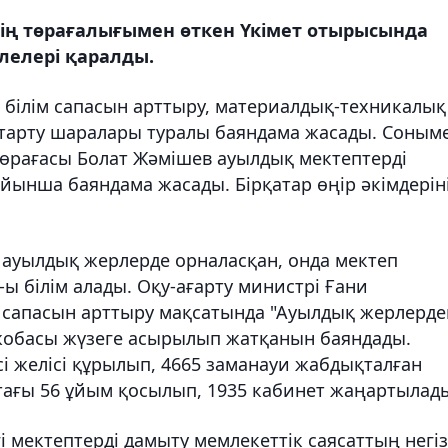
ің төрағалығымен өткен Үкімет отырысында
лелері қаралды.
 білім сапасын арттыру, материалдық-техникалық
 тарту шаралары туралы баяндама жасады. Соным
төрағасы Болат Жәмішев ауылдық мектептерді
йынша баяндама жасады. Бірқатар өңір әкімдерін
ы ауылдық жерлерде орналасқан, онда мектеп
 білім алады. Оқу-ағарту министрі Ғани
 сапасын арттыру мақсатында "Ауылдық жерлерде
" жобасы жүзеге асырылып жатқанын баяндады.
есі желісі құрылып, 4665 заманауи жабдықталған
тағы 56 ұйым қосылып, 1935 кабинет жаңартылад
мектептерді дамыту мемлекеттік саясаттың негіз