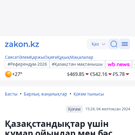
Қаз
Саясат
Әлем
Қаржы
Оқиға
Құқық
Мақалалар
#Референдум-2026
#Қазақстан мақтанышы
+27°
$
469.85
€
542.16
₽
5.78
Басты
Барлық жаңалықтар
Қоғам тынысы
Қоғам
15:24, 04 желтоқсан 2024
Қазақстандықтар үшін
құмар ойындар мен бәс