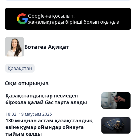
Google-ға қосылып,
жаңалықтарды бірінші болып оқыңыз
Ботагөз Ақиқат
Қазақстан
Оқи отырыңыз
Қазақстандықтар несиеден
біржола қалай бас тарта алады
18:32, 19 маусым 2025
130 мыңнан астам қазақстандық
өзіне құмар ойындар ойнауға
тыйым салды