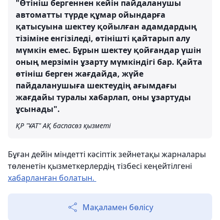
"Өтініш бергеннен кейін пайдаланушы
автоматты түрде құмар ойындарға
қатысуына шектеу қойылған адамдардың
тізіміне енгізіледі, өтінішті қайтарып алу
мүмкін емес. Бұрын шектеу қойғандар үшін
оның мерзімін ұзарту мүмкіндігі бар. Қайта
өтініш берген жағдайда, жүйе
пайдаланушыға шектеудің ағымдағы
жағдайы туралы хабарлап, оны ұзартуды
ұсынады".
ҚР "ҰАТ" АҚ баспасөз қызметі
Бұған дейін міндетті кәсіптік зейнетақы жарналары
төленетін қызметкерлердің тізбесі кеңейтілгені
хабарланған болатын.
Мақаламен бөлісу