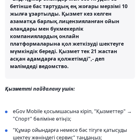
бетінше бас тартудың ең жоғары мерзімі 10
жылға ұзартылды. Қызмет кез келген
азаматқа барлық лицензияланған ойын
алаңдары мен букмекерлік
компаниялардың онлайн
платформаларына қол жеткізуді шектеуге
мүмкіндік береді. Қызмет тек 21 жастан
асқан адамдарға қолжетімді",- деп
мәлімдеді ведомство.
Қызметті пайдалану үшін:
eGov Mobile қосымшасына кіріп, "Қызметтер" →
"Спорт" бөліміне өтіңіз;
"Құмар ойындарға немесе бәс тігуге қатысуды
шектеу жөніндегі сервис" таңдаңыз;