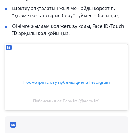
Шектеу аяқталатын жыл мен айды көрсетіп,
"қызметке тапсырыс беру" түймесін басыңыз;
Өінімге жылдам қол жеткізу коды, Face ID/Touch
ID арқылы қол қойыңыз.
Посмотреть эту публикацию в Instagram
Публикация от Egov.kz (@egov.kz)