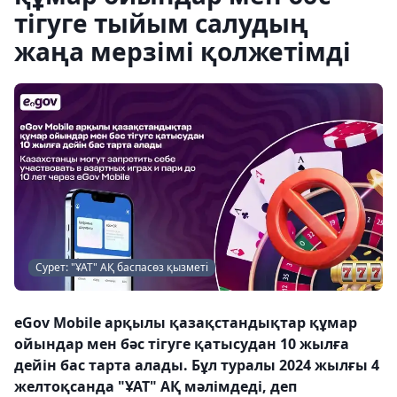
тігуге тыйым салудың
жаңа мерзімі қолжетімді
Сурет: "ҰАТ" АҚ баспасөз қызметі
eGov Mobile арқылы қазақстандықтар құмар
ойындар мен бәс тігуге қатысудан 10 жылға
дейін бас тарта алады. Бұл туралы 2024 жылғы 4
желтоқсанда "ҰАТ" АҚ мәлімдеді, деп