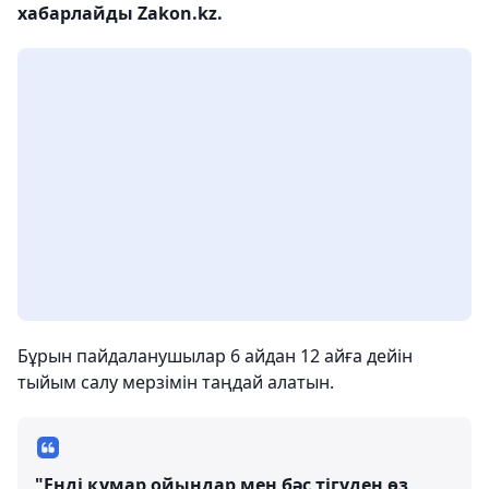
хабарлайды Zakon.kz.
Бұрын пайдаланушылар 6 айдан 12 айға дейін
тыйым салу мерзімін таңдай алатын.
"Енді құмар ойындар мен бәс тігуден өз