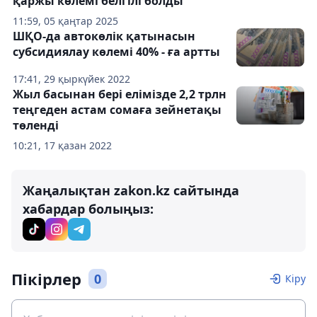
қаржы көлемі белгілі болды
11:59, 05 қаңтар 2025
ШҚО-да автокөлік қатынасын
субсидиялау көлемі 40% - ға артты
17:41, 29 қыркүйек 2022
Жыл басынан бері елімізде 2,2 трлн
теңгеден астам сомаға зейнетақы
төленді
10:21, 17 қазан 2022
Жаңалықтан zakon.kz сайтында
хабардар болыңыз:
Пікірлер
0
Кіру