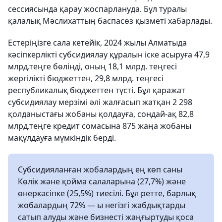
сессиясында қарау жоспарлануда. Бұл туралы
қалалық Мәслихаттың баспасөз қызметі хабарлады.
Естеріңізге сала кетейік, 2024 жылы Алматыда
кәсіпкерлікті субсидиялау құралын іске асыруға 47,9
млрд.теңге бөлінді, оның 18,1 млрд. теңгесі
жергілікті бюджеттен, 29,8 млрд. теңгесі
республикалық бюджеттен түсті. Бұл қаражат
субсидиялау мерзімі әлі жалғасып жатқан 2 298
қолданыстағы жобаны қолдауға, сондай-ақ 82,8
млрд.теңге кредит сомасына 875 жаңа жобаны
мақұлдауға мүмкіндік берді.
Субсидияланған жобалардың ең көп саны
Көлік және қойма салаларына (27,7%) және
өнеркәсіпке (25,5%) тиесілі. Бұл ретте, барлық
жобалардың 72% — ы негізгі жабдықтарды
сатып алуды және бизнесті жаңғыртуды қоса