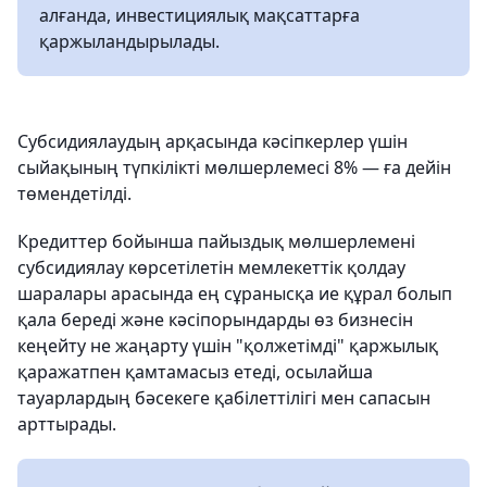
алғанда, инвестициялық мақсаттарға
қаржыландырылады.
Субсидиялаудың арқасында кәсіпкерлер үшін
сыйақының түпкілікті мөлшерлемесі 8% — ға дейін
төмендетілді.
Кредиттер бойынша пайыздық мөлшерлемені
субсидиялау көрсетілетін мемлекеттік қолдау
шаралары арасында ең сұранысқа ие құрал болып
қала береді және кәсіпорындарды өз бизнесін
кеңейту не жаңарту үшін "қолжетімді" қаржылық
қаражатпен қамтамасыз етеді, осылайша
тауарлардың бәсекеге қабілеттілігі мен сапасын
арттырады.