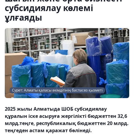
субсидиялау көлемі
ұлғаяды
Сурет: Алматы қаласы әкімдігінің баспасөз қызметі
2025 жылы Алматыда ШОБ субсидиялау
құралын іске асыруға жергілікті бюджеттен 32,6
млрд.теңге, республикалық бюджеттен 20 млрд.
теңгеден астам қаражат бөлінеді.