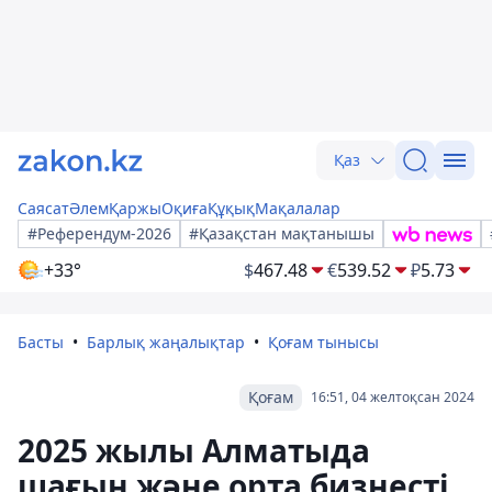
Қаз
Саясат
Әлем
Қаржы
Оқиға
Құқық
Мақалалар
#Референдум-2026
#Қазақстан мақтанышы
+33°
$
467.48
€
539.52
₽
5.73
Басты
Барлық жаңалықтар
Қоғам тынысы
Қоғам
16:51, 04 желтоқсан 2024
2025 жылы Алматыда
шағын және орта бизнесті