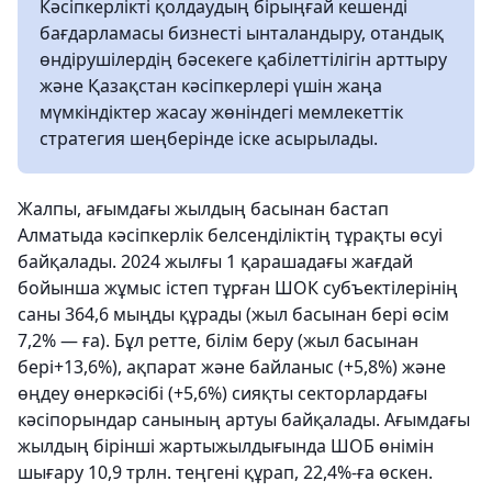
Кәсіпкерлікті қолдаудың бірыңғай кешенді
бағдарламасы бизнесті ынталандыру, отандық
өндірушілердің бәсекеге қабілеттілігін арттыру
және Қазақстан кәсіпкерлері үшін жаңа
мүмкіндіктер жасау жөніндегі мемлекеттік
стратегия шеңберінде іске асырылады.
Жалпы, ағымдағы жылдың басынан бастап
Алматыда кәсіпкерлік белсенділіктің тұрақты өсуі
байқалады. 2024 жылғы 1 қарашадағы жағдай
бойынша жұмыс істеп тұрған ШОК субъектілерінің
саны 364,6 мыңды құрады (жыл басынан бері өсім
7,2% — ға). Бұл ретте, білім беру (жыл басынан
бері+13,6%), ақпарат және байланыс (+5,8%) және
өңдеу өнеркәсібі (+5,6%) сияқты секторлардағы
кәсіпорындар санының артуы байқалады. Ағымдағы
жылдың бірінші жартыжылдығында ШОБ өнімін
шығару 10,9 трлн. теңгені құрап, 22,4%-ға өскен.