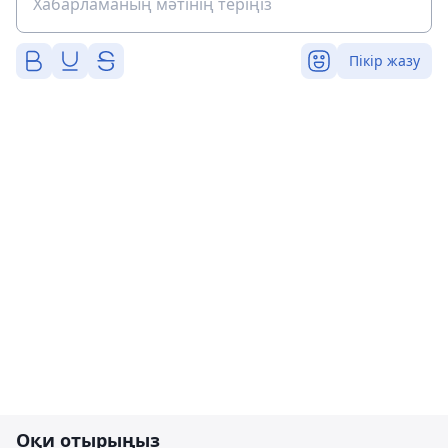
Пікір жазу
Оқи отырыңыз