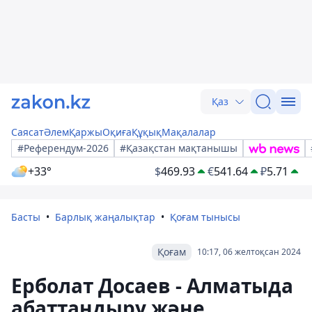
Қаз
Саясат
Әлем
Қаржы
Оқиға
Құқық
Мақалалар
#Референдум-2026
#Қазақстан мақтанышы
+33°
$
469.93
€
541.64
₽
5.71
Басты
Барлық жаңалықтар
Қоғам тынысы
Қоғам
10:17, 06 желтоқсан 2024
Ерболат Досаев - Алматыда
абаттандыру және