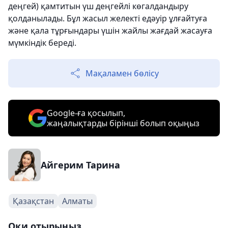
деңгей) қамтитын үш деңгейлі көгалдандыру
қолданылады. Бұл жасыл желекті едәуір ұлғайтуға
және қала тұрғындары үшін жайлы жағдай жасауға
мүмкіндік береді.
Мақаламен бөлісу
Google-ға қосылып,
жаңалықтарды бірінші болып оқыңыз
Айгерим Тарина
Қазақстан
Алматы
Оқи отырыңыз