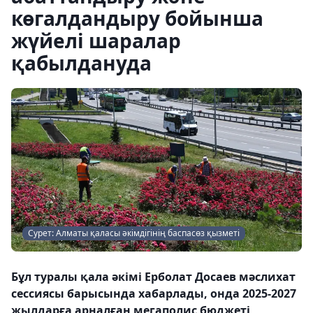
көгалдандыру бойынша
жүйелі шаралар
қабылдануда
Сурет: Алматы қаласы әкімдігінің баспасөз қызметі
Бұл туралы қала әкімі Ерболат Досаев мәслихат
сессиясы барысында хабарлады, онда 2025-2027
жылдарға арналған мегаполис бюджеті