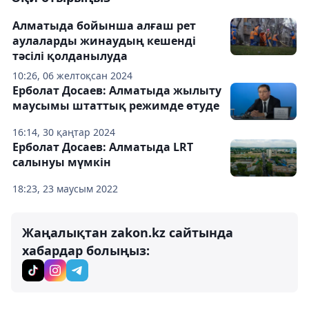
Алматыда бойынша алғаш рет
аулаларды жинаудың кешенді
тәсілі қолданылуда
10:26, 06 желтоқсан 2024
Ерболат Досаев: Алматыда жылыту
маусымы штаттық режимде өтуде
16:14, 30 қаңтар 2024
Ерболат Досаев: Алматыда LRT
салынуы мүмкін
18:23, 23 маусым 2022
Жаңалықтан zakon.kz сайтында
хабардар болыңыз: