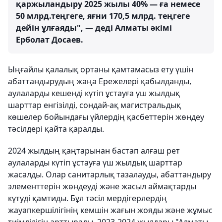
қаржыландыру 2025 жылы 40% — ға немесе
50 млрд.теңгеге, яғни 170,5 млрд. теңгеге
дейін ұлғаяды", — деді Алматы әкімі
Ерболат Досаев.
Ыңғайлы қалалық ортаны қамтамасыз ету үшін
абаттандырудың жаңа Ережелері қабылданды,
аулаларды кешенді күтіп ұстауға үш жылдық
шарттар енгізілді, сондай-ақ магистральдық
көшелер бойындағы үйлердің қасбеттерін жөндеу
тәсілдері қайта қаралды.
2024 жылдың қаңтарынан бастап алғаш рет
аулаларды күтіп ұстауға үш жылдық шарттар
жасалды. Олар санитарлық тазалауды, абаттандыру
элементтерін жөндеуді және жасыл аймақтарды
күтуді қамтиды. Бұл тәсіл мердігерлердің
жауапкершілігінің кемшін жағын жояды және жұмыс