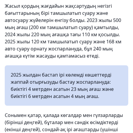
Жасыл қордың жағдайын жақсартудың негізгі
бағыттарының бірі тамшылатып суару және
автосуару жүйелерін енгізу болды. 2023 жылы 500
мың ағаш (200 км тамшылатып суару) қамтылды,
2024 жылы 220 мың ағашқа тағы 110 км қосылды.
2025 жылы 120 км тамшылатып суару және 168 км
авто суару орнату жоспарлануда, бұл 240 мың
ағашқа күтім жасауды қамтамасыз етеді.
2025 жылдан бастап ірі көлемді көшеттерді
жаппай отырғызуды бастау жоспарлануда:
биіктігі 4 метрден асатын 23 мың ағаш және
биіктігі 6 метрден асатын 4 мың ағаш.
Сонымен қатар, қалада көгалдар мен гүлзарларды
(бірінші деңгей), бұталар мен сәндік өсімдіктерді
(екінші деңгей), сондай-ақ ірі ағаштарды (үшінші