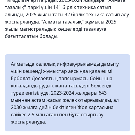
тиімділігін арттырады. 2023-2024 жылдары "Алматы
тазалық" паркі үшін 141 бірлік техника сатып
алынды, 2025 жылы тағы 32 бірлік техника сатып алу
жоспарлануда. "Алматы тазалық" жұмысы 2025
жылы магистральдық көшелерді тазалауға
бағытталатын болады.
Алматыда қалалық инфрақұрылымды дамыту
үшін кешенді жұмыстар аясында қала әкімі
Ерболат Досаевтың тапсырмасы бойынша
көгалдандырудың жаңа тәсілдері белсенді
түрде енгізілуде. 2023-2024 жылдары 643
мыңнан астам жасыл желек отырғызылды, ал
2030 жылға дейін бекітілген Жол картасына
сәйкес 2,5 млн ағаш пен бұта отырғызу
жоспарлануда.