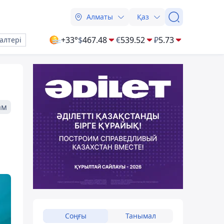
Алматы
Қаз
+33°
$
467.48
€
539.52
₽
5.73
алтері
ам
Соңғы
Танымал