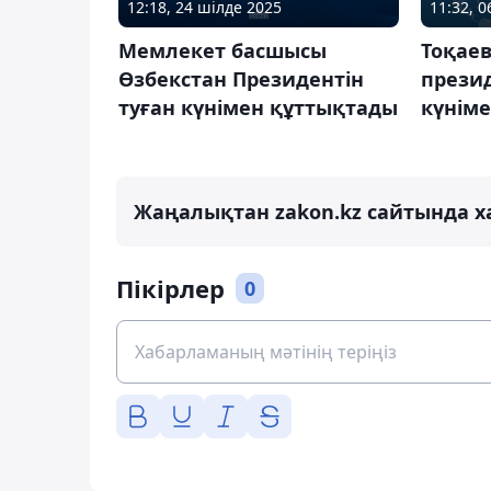
12:18, 24 шілде 2025
11:32, 
Мемлекет басшысы
Тоқае
Өзбекстан Президентін
презид
туған күнімен құттықтады
күнім
Жаңалықтан zakon.kz сайтында х
Пікірлер
0