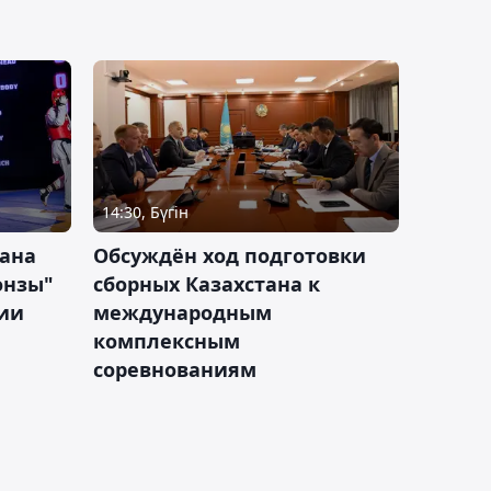
14:30, Бүгін
тана
Обсуждён ход подготовки
онзы"
сборных Казахстана к
зии
международным
комплексным
соревнованиям