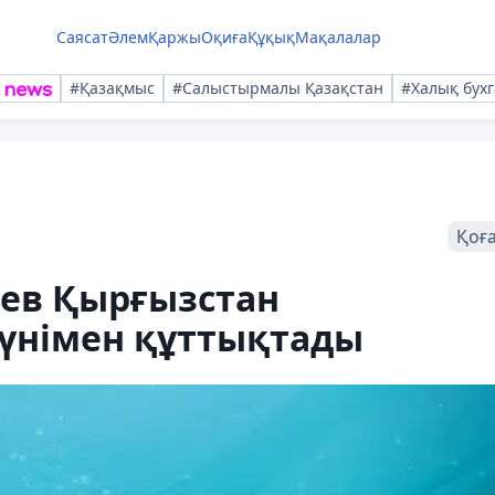
Саясат
Әлем
Қаржы
Оқиға
Құқық
Мақалалар
#Қазақмыс
#Салыстырмалы Қазақстан
#Халық бухг
Қоғ
ев Қырғызстан
күнімен құттықтады