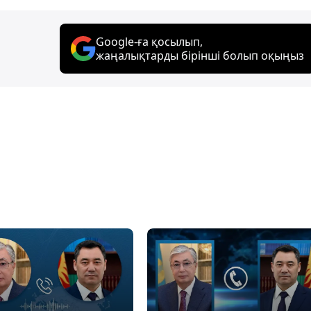
Google-ға қосылып,
жаңалықтарды бірінші болып оқыңыз