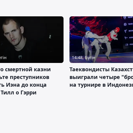
үгін
14:48, Бүгін
о смертной казни
Таеквондисты Казахс
ьте преступников
выиграли четыре "бр
ь Иэна до конца
на турнире в Индоне
 Тилл о Гэрри