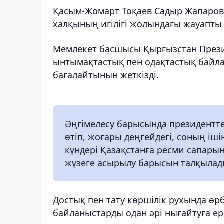
Қасым-Жомарт Тоқаев Садыр Жапаровт
халқының игілігі жолындағы жауапты 
Мемлекет басшысы Қырғызстан Презид
ынтымақтастық пен одақтастық байла
бағалайтынын жеткізді.
Әңгімелесу барысында президентт
өтіп, жоғары деңгейдегі, соның іш
күндері Қазақстанға ресми сапары
жүзеге асырылу барысын талқылад
Достық пен тату көршілік рухында өр
байланыстарды одан әрі нығайтуға е