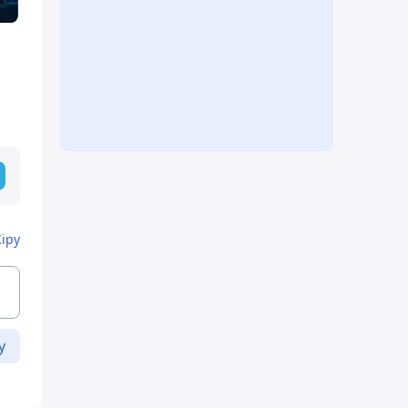
Кіру
у