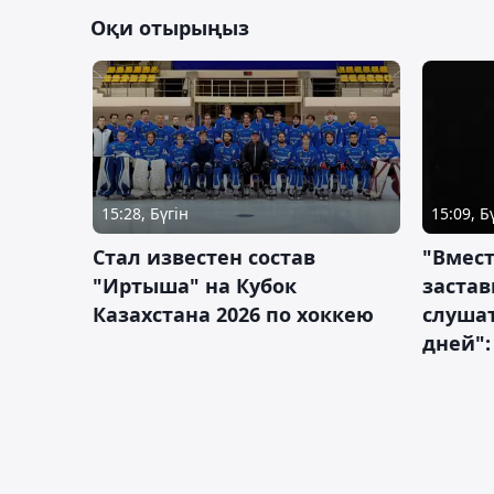
Оқи отырыңыз
15:28, Бүгін
15:09, Б
Стал известен состав
"Вмест
"Иртыша" на Кубок
застав
Казахстана 2026 по хоккею
слушат
дней":