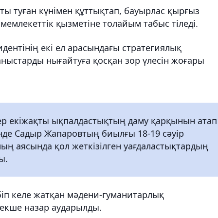
ы туған күнімен құттықтап, бауырлас қырғыз
мемлекеттік қызметіне толайым табыс тіледі.
ентінің екі ел арасындағы стратегиялық
ныстарды нығайтуға қосқан зор үлесін жоғары
ер екіжақты ықпалдастықтың даму қарқынын атап
інде Садыр Жапаровтың биылғы 18-19 сәуір
ның аясында қол жеткізілген уағдаластықтардың
ы.
біп келе жатқан мәдени-гуманитарлық
рекше назар аударылды.