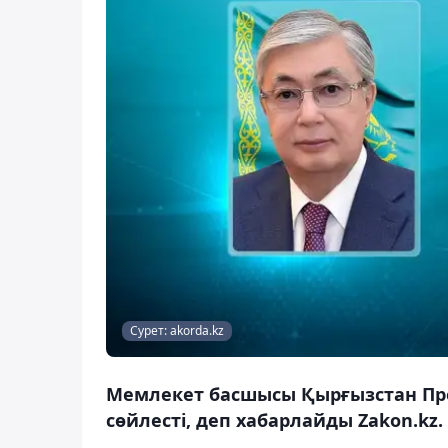
Сурет: akorda.kz
Мемлекет басшысы Қырғызстан Пр
сөйлесті, деп хабарлайды Zakon.kz.