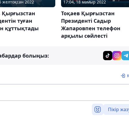
06 желтоқсан 2022
17:04, 18 мамыр 2022
в Қырғызстан
Тоқаев Қырғызстан
ентін туған
Президенті Садыр
ен құттықтады
Жапаровпен телефон
арқылы сөйлесті
абардар болыңыз:
Пікір жаз