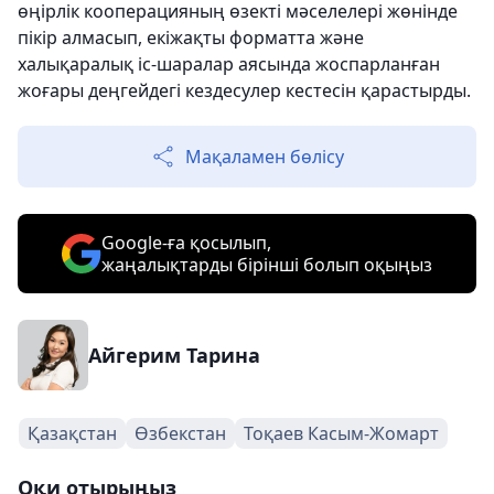
өңірлік кооперацияның өзекті мәселелері жөнінде
пікір алмасып, екіжақты форматта және
халықаралық іс-шаралар аясында жоспарланған
жоғары деңгейдегі кездесулер кестесін қарастырды.
Мақаламен бөлісу
Google-ға қосылып,
жаңалықтарды бірінші болып оқыңыз
Айгерим Тарина
Қазақстан
Өзбекстан
Тоқаев Касым-Жомарт
Оқи отырыңыз