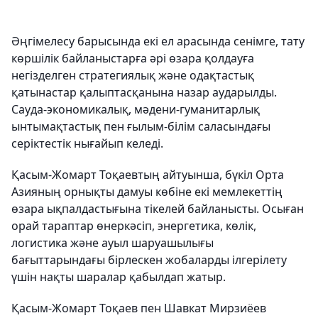
Әңгімелесу барысында екі ел арасында сенімге, тату
көршілік байланыстарға әрі өзара қолдауға
негізделген стратегиялық және одақтастық
қатынастар қалыптасқанына назар аударылды.
Сауда-экономикалық, мәдени-гуманитарлық
ынтымақтастық пен ғылым-білім саласындағы
серіктестік нығайып келеді.
Қасым-Жомарт Тоқаевтың айтуынша, бүкіл Орта
Азияның орнықты дамуы көбіне екі мемлекеттің
өзара ықпалдастығына тікелей байланысты. Осыған
орай тараптар өнеркәсіп, энергетика, көлік,
логистика және ауыл шаруашылығы
бағыттарындағы бірлескен жобаларды ілгерілету
үшін нақты шаралар қабылдап жатыр.
Қасым-Жомарт Тоқаев пен Шавкат Мирзиёев