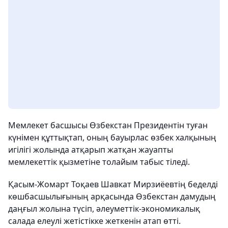
Мемлекет басшысы Өзбекстан Президентін туған
күнімен құттықтап, оның бауырлас өзбек халқының
игілігі жолында атқарып жатқан жауапты
мемлекеттік қызметіне толайым табыс тіледі.
Қасым-Жомарт Тоқаев Шавкат Мирзиёевтің беделді
көшбасшылығының арқасында Өзбекстан дамудың
даңғыл жолына түсіп, әлеуметтік-экономикалық
салада елеулі жетістікке жеткенін атап өтті.