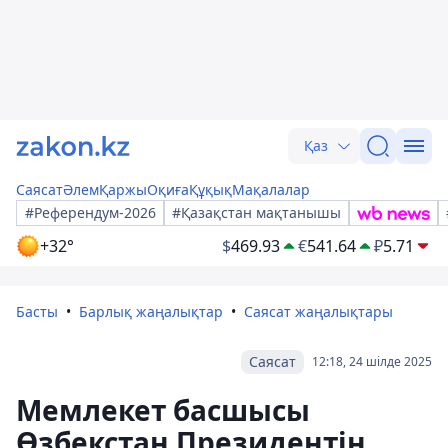
Қаз
Саясат
Әлем
Қаржы
Оқиға
Құқық
Мақалалар
#Референдум-2026
#Қазақстан мақтанышы
+32°
$
469.93
€
541.64
₽
5.71
Басты
Барлық жаңалықтар
Саясат жаңалықтары
Саясат
12:18, 24 шілде 2025
Мемлекет басшысы
Өзбекстан Президентін