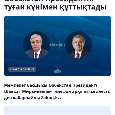
туған күнімен құттықтады
Сурет: akorda.kz
Мемлекет басшысы Өзбекстан Президенті
Шавкат Мирзиёевпен телефон арқылы сөйлесті,
деп хабарлайды Zakon.kz.