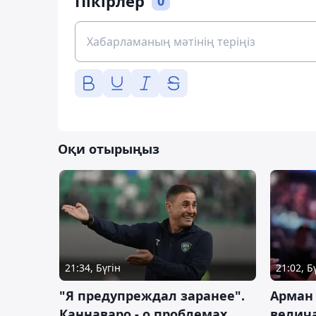
Пікірлер
0
Оқи отырыңыз
21:34, Бүгін
21:02, Б
"Я предупреждал заранее".
Арман
Каннаваро - о проблемах
велича