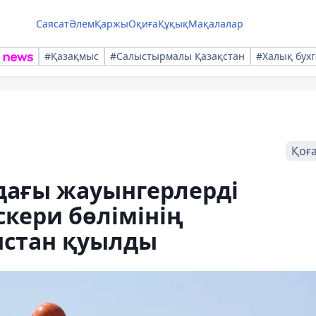
Саясат
Әлем
Қаржы
Оқиға
Құқық
Мақалалар
#Қазақмыс
#Салыстырмалы Қазақстан
#Халық бухг
Қоғ
дағы жауынгерлерді
кери бөлімінің
ыстан қуылды