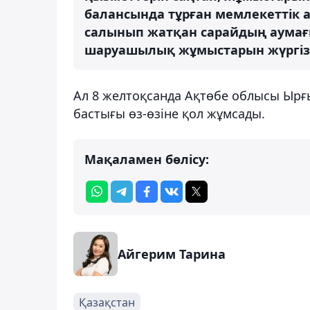
балансында тұрған мемлекеттік 
салынып жатқан сарайдың аумағы
шаруашылық жұмыстарын жүргізг
Ал 8 желтоқсанда Ақтөбе облысы Ырғы
бастығы өз-өзіне қол жұмсады.
Мақаламен бөлісу:
Айгерим Тарина
Қазақстан