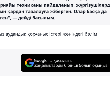
арнайы техниканы пайдаланып, жүргізушілерд
н қардан тазалауға жіберген. Олар басқа да
ен", — дейді басылым.
з аудандық қорғаныс істері жөніндегі бөлім
Google-ға қосылып,
жаңалықтарды бірінші болып оқыңыз