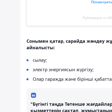
Посмотреть
Публикация от Ай
Сонымен қатар, сарайда жөндеу ж
айналысты:
сылау;
электр энергиясын жүргізу;
Олар гаражда және бірінші қабатт
"Бүгінгі таңда Төтенше жағдайла
қызметтерін сақтап, жұмыстарын