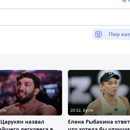
Пікір жаз
үгін
20:32, Бүгін
 Царукян назвал
Елена Рыбакина ответ
йшего легковеса в
что хотела бы улучши