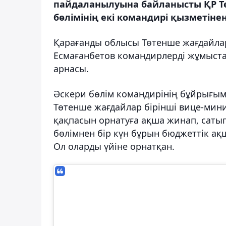
пайдаланылуына байланысты ҚР Тө
бөлімінің екі командирі қызметіне
Қарағанды ​​облысы Төтенше жағдайл
Есмағанбетов командирлерді жұмыстан
арнасы.
Әскери бөлім командирінің бұйрығым
Төтенше жағдайлар бірінші вице-мини
қақпасын орнатуға ақша жинап, сатып
бөлімнен бір күн бұрын бюджеттік ақ
Ол оларды үйіне орнатқан.