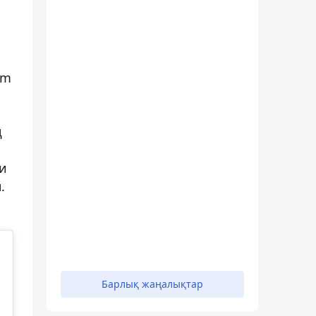
am
ң
ри
.
Барлық жаңалықтар