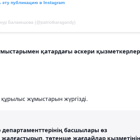
 эту публикацию в Instagram
нур Балакешова (@patriotkaragandy)
ұмыстарымен қатардағы әскери қызметкерлер
а құрылыс жұмыстарын жүргізді.
р департаменттерінің басшылары өз
 жалғастырып, төтенше жағдайлар қызметіні