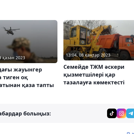
13:04, 08 қаңтар 2023
9 қазан 2023
Семейде ТЖМ әскери
дағы жауынгер
қызметшілері қар
 тиген оқ
тазалауға көмектесті
атынан қаза тапты
абардар болыңыз: