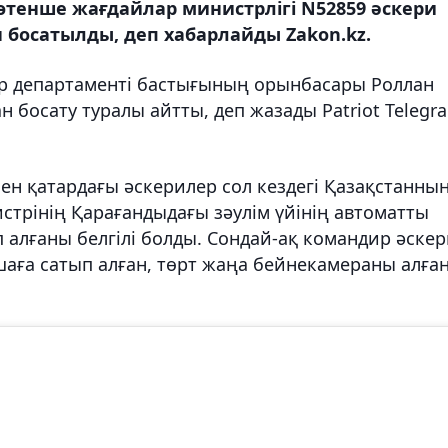
тенше жағдайлар министрлігі N52859 әскери
н босатылды, деп хабарлайды Zakon.kz.
ар департаменті бастығының орынбасары Роллан
 босату туралы айтты, деп жазады Patriot Telegr
ен қатардағы әскерилер сол кездегі Қазақстанны
стрінің Қарағандыдағы зәулім үйінің автоматты
 алғаны белгілі болды. Сондай-ақ командир әске
шаға сатып алған, төрт жаңа бейнекамераны алған