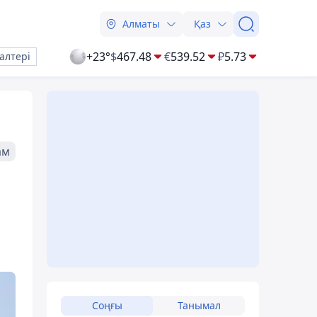
Алматы
Қаз
+23°
$
467.48
€
539.52
₽
5.73
алтері
ам
Соңғы
Танымал