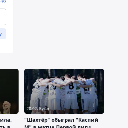
Кіру
у
20:02, Бүгін
ила,
"Шахтёр" обыграл "Каспий
ть в
М" в матче Первой лиги