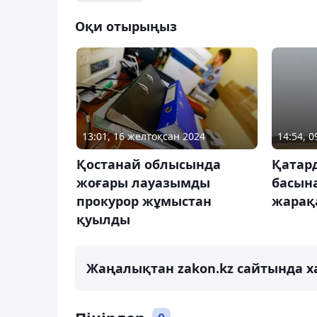
Оқи отырыңыз
13:01, 16 желтоқсан 2024
14:54, 0
Қостанай облысында
Қатар
жоғары лауазымды
басына
прокурор жұмыстан
жарақ
қуылды
Жаңалықтан zakon.kz сайтында х