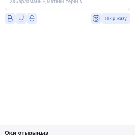
Пікір жазу
Оқи отырыңыз