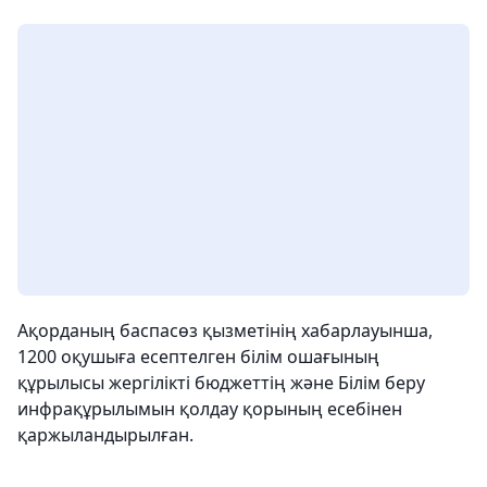
Ақорданың баспасөз қызметінің хабарлауынша,
1200 оқушыға есептелген білім ошағының
құрылысы жергілікті бюджеттің және Білім беру
инфрақұрылымын қолдау қорының есебінен
қаржыландырылған.