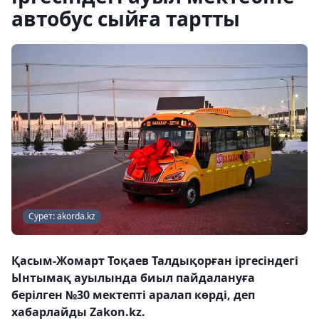
автобус сыйға тартты
Сурет: akorda.kz
Қасым-Жомарт Тоқаев Талдықорған іргесіндегі
Ынтымақ ауылында биыл пайдалануға
берілген №30 мектепті аралап көрді, деп
хабарлайды Zakon.kz.