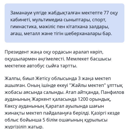
Заманауи үлгіде жабдықталған мектепте 77 оқу
кабинеті, мультимедиа сыныптары, спорт,
гимнастика, мәжіліс пен кітапхана залдары,
ағаш, металл және тігін шеберханалары бар.
Президент жаңа оқу ордасын аралап көріп,
оқушылармен әңгімелесті. Мемлекет басшысы
мектепке автобус сыйға тартты.
Жалпы, биыл Жетісу облысында 3 жаңа мектеп
ашылған. Оның ішінде екеуі "Жайлы мектеп" ұлттық
жобасы аясында салынды. Атап айтқанда, Панфилов
ауданының Жаркент қаласында 1200 орындық,
Көксу ауданының Қаратал ауылында шағын
жинақты мектеп пайдалануға берілді. Қазіргі кезде
облыс бойынша 5 білім ошағының құрылысы
жүргізіліп жатыр.