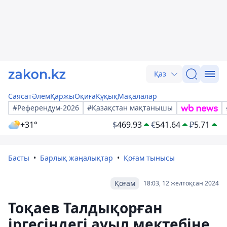
Қаз
Саясат
Әлем
Қаржы
Оқиға
Құқық
Мақалалар
#Референдум-2026
#Қазақстан мақтанышы
+31°
$
469.93
€
541.64
₽
5.71
Басты
Барлық жаңалықтар
Қоғам тынысы
Қоғам
18:03, 12 желтоқсан 2024
Тоқаев Талдықорған
іргесіндегі ауыл мектебіне