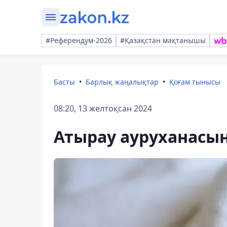
#Референдум-2026
#Қазақстан мақтанышы
Басты
Барлық жаңалықтар
Қоғам тынысы
08:20, 13 желтоқсан 2024
Атырау ауруханасын