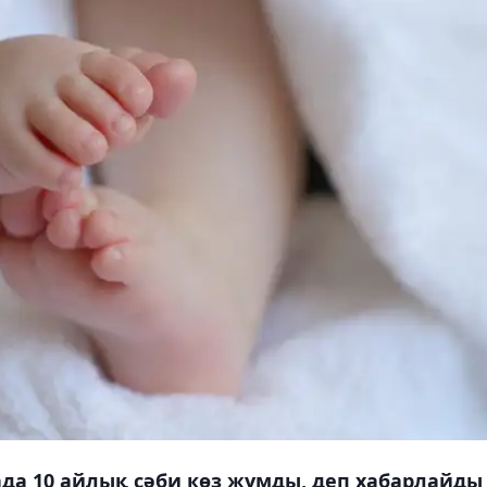
да 10 айлық сәби көз жұмды, деп хабарлайды