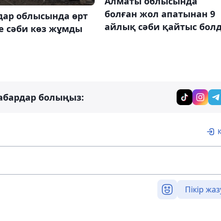
Алматы облысында
болған жол апатынан 9
дар облысында өрт
айлық сәби қайтыс бол
е сәби көз жұмды
абардар болыңыз:
Пікір жаз