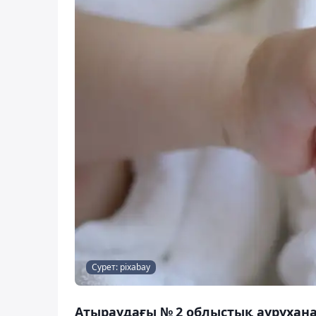
Сурет: pixabay
Атыраудағы № 2 облыстық аурухана