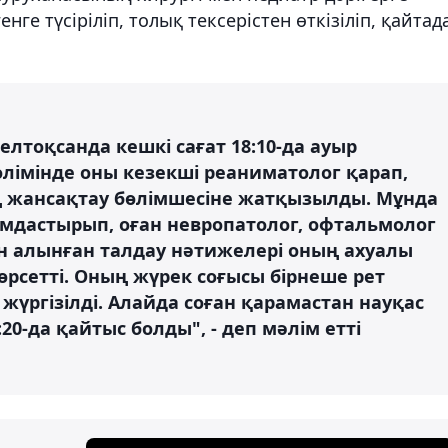
нге түсіріліп, толық тексерістен өткізіліп, қайтад
желтоқсанда кешкі сағат 18:10-да ауыр
өлімінде оны кезекші реаниматолог қарап,
оң жансақтау бөлімшесіне жатқызылды. Мұнда
мдастырып, оған невропатолог, офтальмолог
н алынған талдау нәтижелері оның ахуалы
рсетті. Оның жүрек соғысы бірнеше рет
үргізілді. Алайда соған қарамастан науқас
:20-да қайтыс болды", - деп мәлім етті