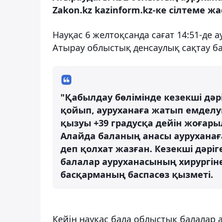
Zakon.kz kazinform.kz-ке сілтеме жа
Науқас 6 желтоқсанда сағат 14:51-де 
Атырау облыстық денсаулық сақтау б
"Қабылдау бөлімінде кезекші дәр
қойып, ауруханаға жатып емделуг
қызуы +39 градусқа дейін жоғары
Алайда баланың анасы ауруханаға
деп қолхат жазған. Кезекші дәрі
балалар ауруханасының хирургіне
басқарманың баспасөз қызметі.
Кейін науқас бала облыстық балалар 