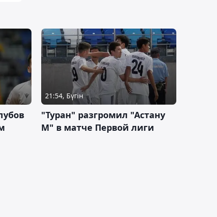
21:54, Бүгін
лубов
"Туран" разгромил "Астану
м
М" в матче Первой лиги