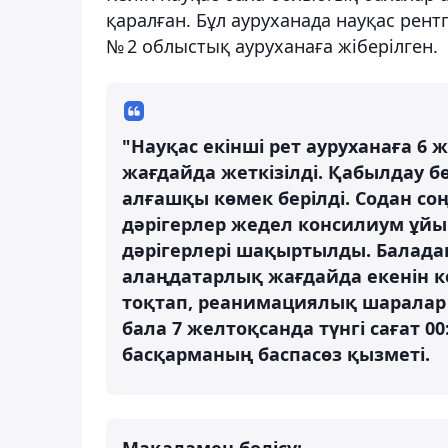
қаралған. Бұл ауруханада науқас рентге
№ 2 облыстық ауруханаға жіберілген.
"Науқас екінші рет ауруханаға 6 
жағдайда жеткізілді. Қабылдау б
алғашқы көмек берілді. Содан с
дәрігерлер жедел консилиум ұйы
дәрігерлері шақыртылды. Балада
алаңдатарлық жағдайда екенін кө
тоқтап, реанимациялық шаралар ж
бала 7 желтоқсанда түнгі сағат 00
басқарманың баспасөз қызметі.
Мақаламен бөлісу: