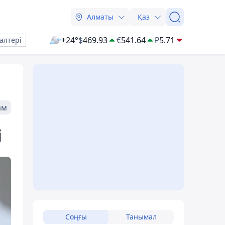
Алматы
Қаз
+24°
$
469.93
€
541.64
₽
5.71
алтері
ам
і
Соңғы
Танымал