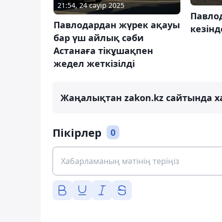
21:54, 24 сәуір 2025
Павло
Павлодардан жүрек ақауы
кезінд
бар үш айлық сәби
Астанаға тікұшақпен
жедел жеткізілді
Жаңалықтан zakon.kz сайтында х
Пікірлер
0