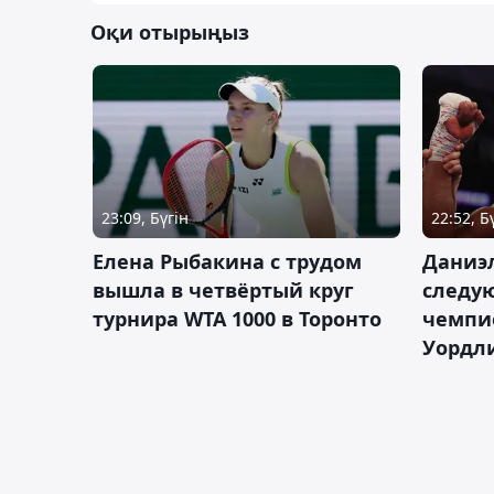
Оқи отырыңыз
23:09, Бүгін
22:52, Б
Елена Рыбакина с трудом
Даниэ
вышла в четвёртый круг
следую
турнира WTA 1000 в Торонто
чемпио
Уордл