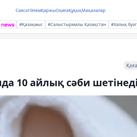
Саясат
Әлем
Қаржы
Оқиға
Құқық
Мақалалар
#Қазақмыс
#Салыстырмалы Қазақстан
#Халық бухг
Қоғ
да 10 айлық сәби шетінед