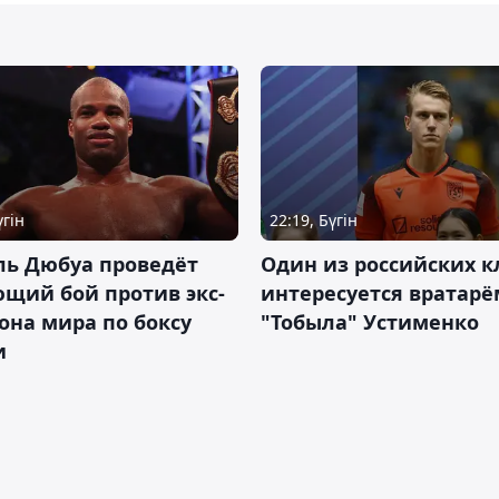
үгін
22:19, Бүгін
ль Дюбуа проведёт
Один из российских к
щий бой против экс-
интересуется вратарё
на мира по боксу
"Тобыла" Устименко
и