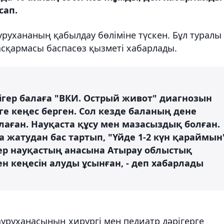
сап.
аурухананың қабылдау бөліміне түскен. Бұл туралы
асқармасы баспасөз қызметі хабарлады.
ігер балаға "ВКИ. Острый живот" диагнозын
е кеңес берген. Сол кезде баланың дене
лаған. Науқаста құсу мен мазасыздық болған.
 жатудан бас тартып, "Үйде 1-2 күн қараймын
гер науқастың анасына Атырау облыстық
н кеңесін алуды ұсынған, - деп хабарлады
ауруханасының хирургі мен педиатр дәрігерге