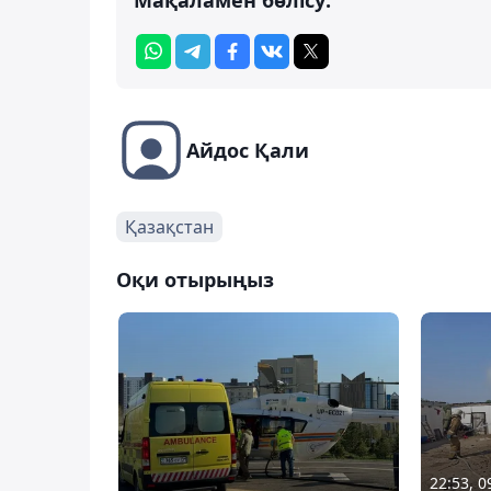
Айдос Қали
Қазақстан
Оқи отырыңыз
22:53, 