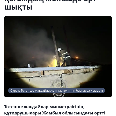
шықты
Сурет: Төтенше жағдайлар министрлігінің баспасөз қызметі
Төтенше жағдайлар министрлігінің
құтқарушылары Жамбыл облысындағы өртті