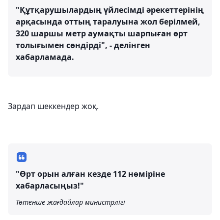
"Құтқарушылардың үйлесімді әрекеттерінің
арқасында оттың таралуына жол берілмей,
320 шаршы метр аумақты шарпыған өрт
толығымен сөндірді", - делінген
хабарламада.
Зардап шеккендер жоқ.
"Өрт орын алған кезде 112 нөміріне
хабарласыңыз!"
Төтенше жағдайлар министрлігі