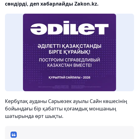
сөндірді, деп хабарлайды Zakon.kz.
Кербұлақ ауданы Сарыөзек ауылы Сайн көшесінің
бойындағы бір қабатты қоғамдық моншаның
шатырында өрт шықты.