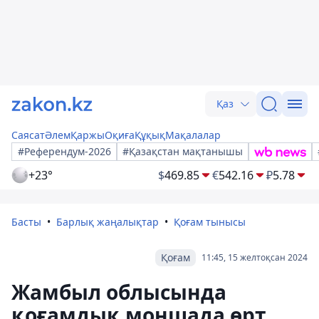
Қаз
Саясат
Әлем
Қаржы
Оқиға
Құқық
Мақалалар
#Референдум-2026
#Қазақстан мақтанышы
+23°
$
469.85
€
542.16
₽
5.78
Басты
Барлық жаңалықтар
Қоғам тынысы
Қоғам
11:45, 15 желтоқсан 2024
Жамбыл облысында
қоғамдық моншада өрт