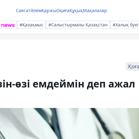
Саясат
Әлем
Қаржы
Оқиға
Құқық
Мақалалар
#Қазақмыс
#Салыстырмалы Қазақстан
#Халық бухг
Қоғ
ін-өзі емдеймін деп ажал