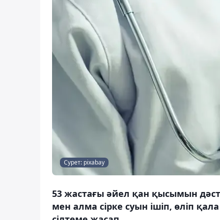
Сурет: pixabay
53 жастағы әйел қан қысымын дәст
мен алма сірке суын ішіп, өліп қал
сілтеме жасап.