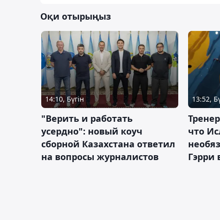
Оқи отырыңыз
14:10, Бүгін
13:52, Б
"Верить и работать
Тренер
усердно": новый коуч
что Ис
сборной Казахстана ответил
необя
на вопросы журналистов
Гэрри 