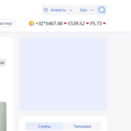
Алматы
Қаз
+32°
$
467.48
€
539.52
₽
5.73
алтері
ам
Соңғы
Танымал