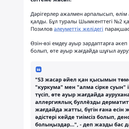
Дәрігерлер ажалмен арпалысып, өлім 
қалды. Бұл туралы Шымкенттегі №2 қа
Позилов
әлеуметтік желідегі
парақшас
Өзін-өзі емдеу ауыр зардаптарға әке
болып, өте ауыр жағдайда шұғыл аур
"53 жасар әйел қан қысымын төме
"куркума" мен "алма сірке суын"
түсіп, өте ауыр жағдайда аурухан
аллергиялық буллёзды дерматитті
жағдайда жатты, бүгін ғана есін
әдістері кейде тиімсіз болып, де
болыңыздар…", - деп жазды бас дә