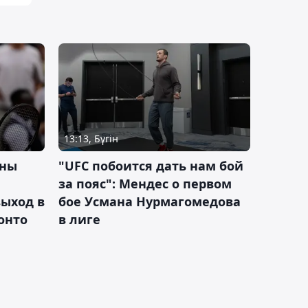
13:13, Бүгін
ины
"UFC побоится дать нам бой
за пояс": Мендес о первом
ыход в
бое Усмана Нурмагомедова
ронто
в лиге