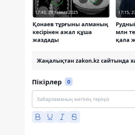
17:43, 25 тамыз 2025
17:15, 
Қонаев тұрғыны алманың
Рудный
кесірінен ажал құша
млн т
жаздады
қала 
Жаңалықтан zakon.kz сайтында х
Пікірлер
0