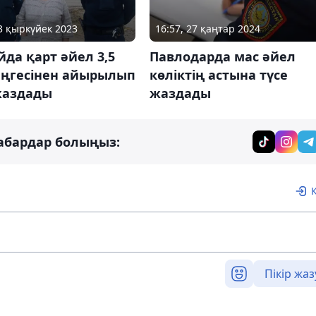
23 қыркүйек 2023
16:57, 27 қаңтар 2024
да қарт әйел 3,5
Павлодарда мас әйел
еңгесінен айырылып
көліктің астына түсе
жаздады
жаздады
абардар болыңыз:
Пікір жаз