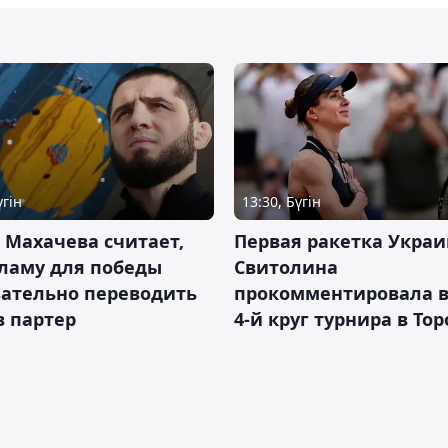
үгін
13:30, Бүгін
 Махачева считает,
Первая ракетка Укра
ламу для победы
Свитолина
зательно переводить
прокомментировала в
в партер
4-й круг турнира в То