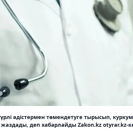
үрлі әдістермен төмендетуге тырысып, курку
а жаздады, деп хабарлайды Zakon.kz otyrar.kz-к