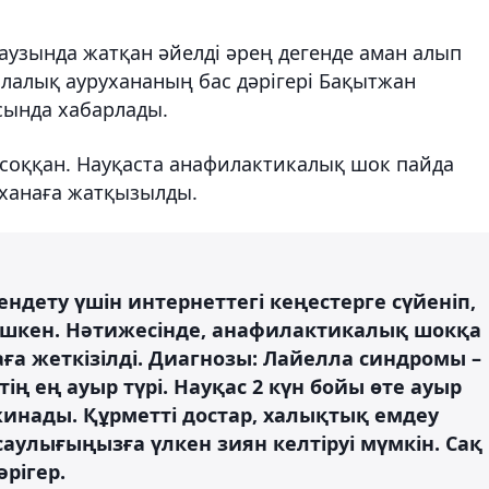
аузында жатқан әйелді әрең дегенде аман алып
лалық аурухананың бас дәрігері Бақытжан
ында хабарлады.
п соққан. Науқаста анафилактикалық шок пайда
уханаға жатқызылды.
ндету үшін интернеттегі кеңестерге сүйеніп,
 ішкен. Нәтижесінде, анафилактикалық шокқа
аға жеткізілді. Диагнозы: Лайелла синдромы –
ң ең ауыр түрі. Науқас 2 күн бойы өте ауыр
 жинады. Құрметті достар, халықтық емдеу
нсаулығыңызға үлкен зиян келтіруі мүмкін. Сақ
рігер.