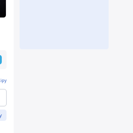
Кіру
у