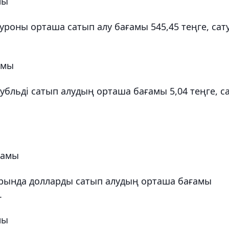
мы
роны орташа сатып алу бағамы 545,45 теңге, сат
амы
льді сатып алудың орташа бағамы 5,04 теңге, с
ғамы
ында долларды сатып алудың орташа бағамы
.
мы