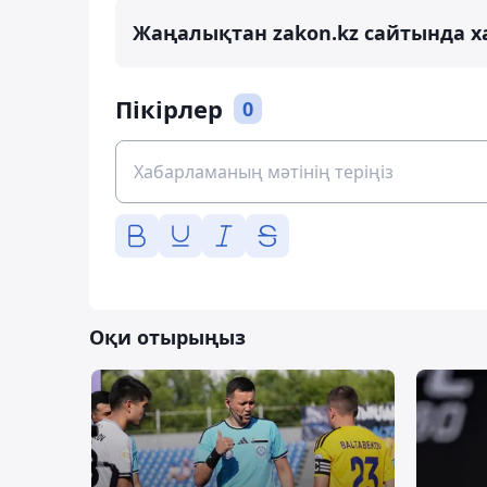
Жаңалықтан zakon.kz сайтында х
Пікірлер
0
Оқи отырыңыз