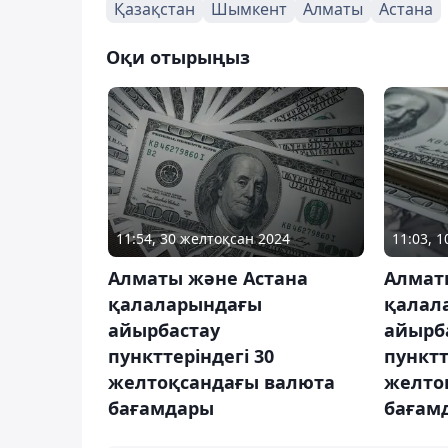
Қазақстан
Шымкент
Алматы
Астана
Оқи отырыңыз
11:54, 30 желтоқсан 2024
11:03, 
Алматы және Астана
Алмат
қалаларындағы
қалал
айырбастау
айырб
пункттеріндегі 30
пунктт
желтоқсандағы валюта
желто
бағамдары
бағам