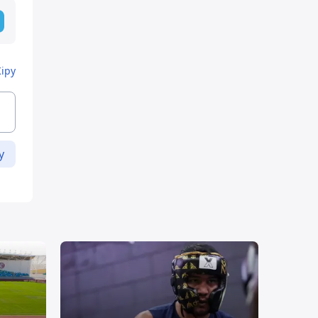
Кіру
у