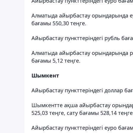
Айырбастау пункттеріндегі еуро баға
Алматыда айырбастау орындарында еу
бағамы 550,30 теңге.
Айырбастау пункттеріндегі рубль бағ
Алматыда айырбастау орындарында руб
бағамы 5,12 теңге.
Шымкент
Айырбастау пункттеріндегі доллар ба
Шымкентте ақша айырбастау орындар
525,03 теңге, сату бағамы 528,14 теңге
Айырбастау пункттеріндегі еуро баға