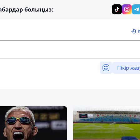
абардар болыңыз:
Пікір жаз