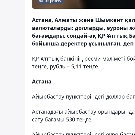
Фото: pexels
Астана, Алматы және Шымкент қал
валюталарды: долларды, еуроны жә
бағамдары, сондай-ақ ҚР Ұлттық Б
бойынша деректер ұсынылған, деп 
ҚР Ұлттық банкінің ресми мәліметі бо
теңге, рубль – 5,11 теңге.
Астана
Айырбастау пункттеріндегі доллар ба
Астанадағы айырбастау орындарында 
сату бағамы 530 теңге.
Айырбастау пункттеріндегі еуро баға