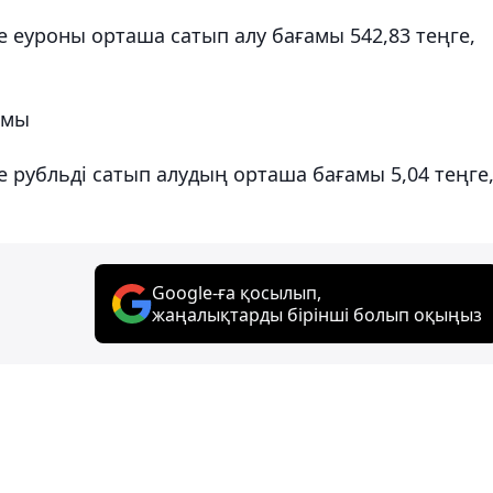
 еуроны орташа сатып алу бағамы 542,83 теңге,
амы
 рубльді сатып алудың орташа бағамы 5,04 теңге
Google-ға қосылып,
жаңалықтарды бірінші болып оқыңыз