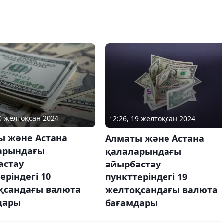
10 желтоқсан 2024
12:26, 19 желтоқсан 2024
ы және Астана
Алматы және Астана
арындағы
қалаларындағы
астау
айырбастау
еріндегі 10
пункттеріндегі 19
қсандағы валюта
желтоқсандағы валюта
дары
бағамдары