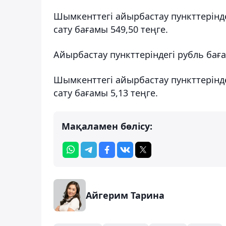
Шымкенттегі айырбастау пункттерінде
сату бағамы 549,50 теңге.
Айырбастау пункттеріндегі рубль бағ
Шымкенттегі айырбастау пункттерінде
сату бағамы 5,13 теңге.
Мақаламен бөлісу:
Айгерим Тарина