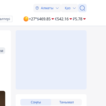
Алматы
Қаз
+27°
$
469.85
€
542.16
₽
5.78
алтері
ам
Соңғы
Танымал