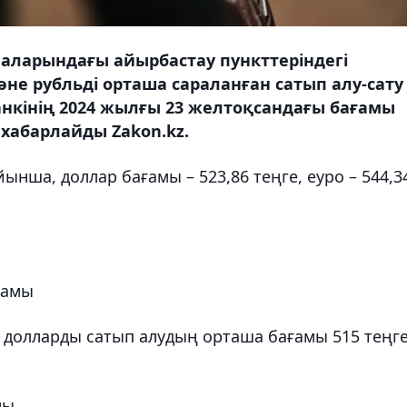
аларындағы айырбастау пункттеріндегі
не рубльді орташа сараланған сатып алу-сату
анкінің 2024 жылғы 23 желтоқсандағы бағамы
хабарлайды Zakon.kz.
йынша, доллар бағамы – 523,86 теңге, еуро – 544,3
ғамы
долларды сатып алудың орташа бағамы 515 теңге
мы