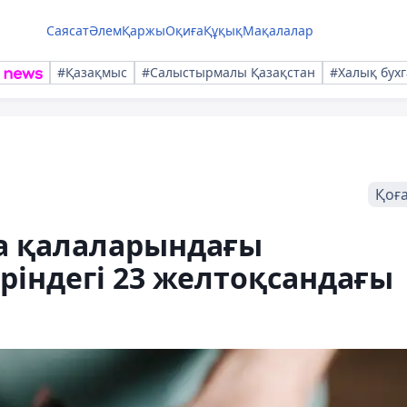
Саясат
Әлем
Қаржы
Оқиға
Құқық
Мақалалар
#Қазақмыс
#Салыстырмалы Қазақстан
#Халық бухг
Қоғ
а қалаларындағы
ріндегі 23 желтоқсандағы