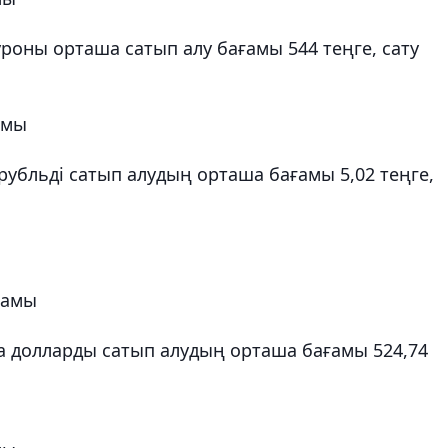
оны орташа сатып алу бағамы 544 теңге, сату
амы
рубльді сатып алудың орташа бағамы 5,02 теңге,
ғамы
 долларды сатып алудың орташа бағамы 524,74